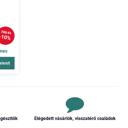
700 Ft
10%
ínes
elenít
egészítők
Elégedett vásárlók, visszatérő családok