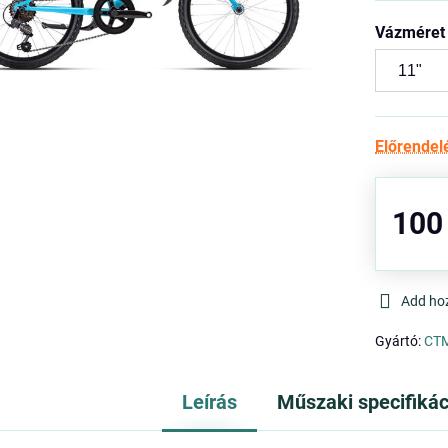
Vázméret
Előrendel
100
Add ho
Gyártó:
CT
Leírás
Műszaki specifikác