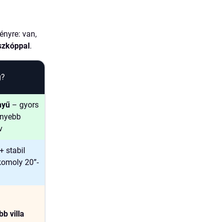
ényre: van,
szkóppal
.
g?
nyű
– gyors
nnyebb
v
+ stabil
komoly 20”-
b villa