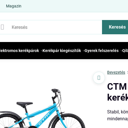
Magazin
Keresés
lektromos kerékpárok
Kerékpár kiegészítők
Gyerek felszerelés
Qi
Bevezetés
CTM 
keré
Stabil, kö
mindennap