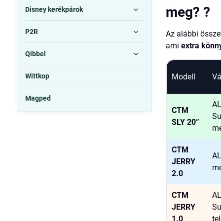
meg? ?
Disney kerékpárok
P2R
Az alábbi össze
ami
extra könn
Qibbel
Wittkop
Modell
Vá
Magped
AL
CTM
Su
SLY 20”
me
CTM
AL
JERRY
me
2.0
CTM
AL
JERRY
Su
1.0
te