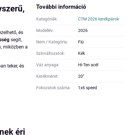
További információ
yszerű,
Kategóriák:
CTM 2026 kerékpárok
Modellév:
2026
zelhető, és
sség
segít,
Nem / Kategória:
Fiú
), miközben a
Színváltozatok:
Kék
Váz anyaga:
Hi-Ten acél
an teker, és
Kerékméret:
20"
Fokozatok száma:
1x6 speed
nek éri