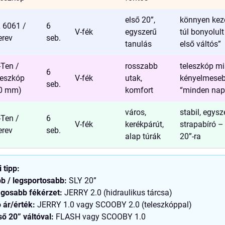
első 20”,
könnyen kez
 6061 /
6
V-fék
egyszerű
túl bonyolul
rev
seb.
tanulás
első váltós”
-Ten /
rosszabb
teleszkóp mi
6
leszkóp
V-fék
utak,
kényelmeseb
seb.
0 mm)
komfort
“minden nap
város,
stabil, egysz
-Ten /
6
V-fék
kerékpárút,
strapabíró –
rev
seb.
alap túrák
20”-ra
 tipp:
 / legsportosabb:
SLY 20”
gosabb fékérzet:
JERRY 2.0 (hidraulikus tárcsa)
 ár/érték:
JERRY 1.0 vagy SCOOBY 2.0 (teleszkóppal)
ő 20” váltóval:
FLASH vagy SCOOBY 1.0