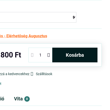
és - Elérhetőség Augusztus
 800 Ft
kosárba
zzá a kedvencekhez
Szállítások
M
ió
Vita
0