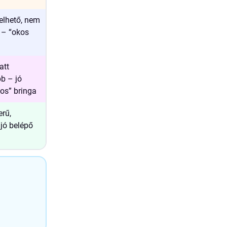
elhető, nem
t – “okos
att
b – jó
os” bringa
erű,
 jó belépő