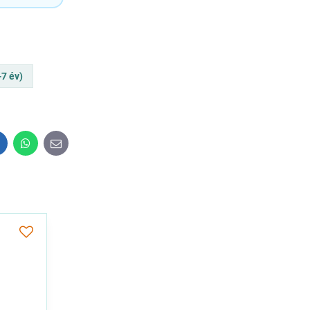
-7 év)
inkedIn
WhatsApp
E-
mail