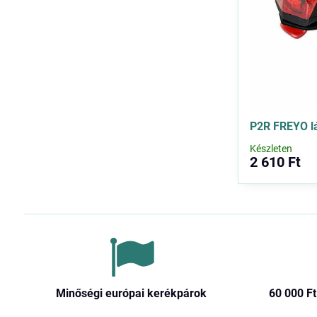
P2R FREYO l
Készleten
2 610 Ft
Minőségi európai kerékpárok
60 000 Ft​