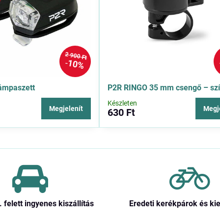
2 900 Ft
10%
ámpaszett
P2R RINGO 35 mm csengő – sz
Készleten
Megjelenít
Megj
630 Ft
. felett ingyenes kiszállítás
Eredeti kerékpárok és ki