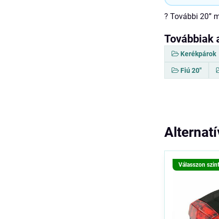
? További 20” 
Továbbiak 
Kerékpárok
Fiú 20"
Alternat
Válasszon szin