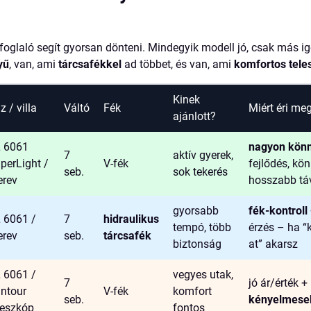
foglaló segít gyorsan dönteni. Mindegyik modell jó, csak más ig
yű
, van, ami
tárcsafékkel
ad többet, és van, ami
komfortos tele
Kinek
z / villa
Váltó
Fék
Miért éri me
ajánlott?
 6061
nagyon kön
7
aktív gyerek,
perLight /
V-fék
fejlődés, kö
seb.
sok tekerés
rev
hosszabb tá
gyorsabb
fék-kontroll
 6061 /
7
hidraulikus
tempó, több
érzés – ha “
rev
seb.
tárcsafék
biztonság
at” akarsz
 6061 /
vegyes utak,
7
jó ár/érték +
ntour
V-fék
komfort
seb.
kényelmeseb
leszkóp
fontos