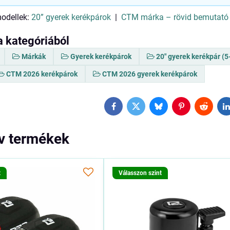
modellek:
20” gyerek kerékpárok
|
CTM márka – rövid bemutató
a kategóriából
Márkák
Gyerek kerékpárok
20" gyerek kerékpár (5
CTM 2026 kerékpárok
CTM 2026 gyerek kerékpárok
Facebook
Twitter
Bluesky
Pinterest
Reddit
L
ív termékek
t
Válasszon szint