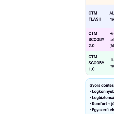
CTM
AL
FLASH
me
CTM
Hi
SCOOBY
te
2.0
(6
CTM
Hi
SCOOBY
me
1.0
Gyors döntési
•
Legkönnyebb
•
Legbiztonsá
•
Komfort + jó
•
Egyszerű els