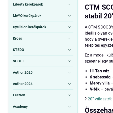
Liberty kerékpárok
CTM SCOO
stabil 20
MAYO kerékpárok
A CTM SCOOBY 1.
Cyclision kerékpárok
ideális olyan g
Kross
hogy a gyerek e
felépítés egysz
STEDO
Ez a modell kül
szeretnél egy s
SCOTT
Hi-Ten váz
–
Author 2025
6 sebesség
–
Merev villa
–
Author 2024
V-fék
– bevá
Lectron
?
20” választék
Academy
Összehas