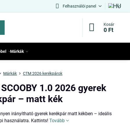
Felhasználói panel
Kosár
0 Ft
bbel
Márkák
Márkák
CTM 2026 kerékpárok
SCOOBY 1.0 2026 gyerek
kpár – matt kék
nnyen irányítható gyerek kerékpár matt kékben – ideális
i használatra. Kattints!
Tovább