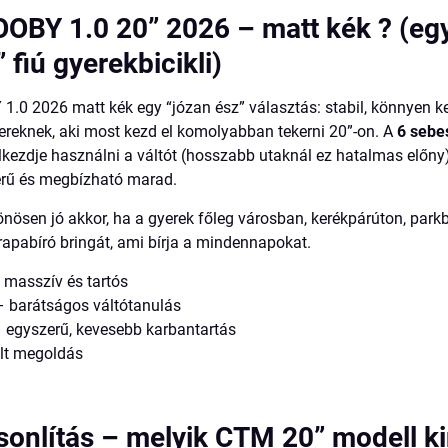
BY 1.0 20” 2026 – matt kék ? (eg
” fiú gyerekbicikli)
0 2026 matt kék egy “józan ész” választás: stabil, könnyen ke
yereknek, aki most kezd el komolyabban tekerni 20”-on. A
6 sebe
lkezdje használni a váltót (hosszabb utaknál ez hatalmas előny
erű és megbízható marad.
önösen jó akkor, ha a gyerek főleg városban, kerékpárúton, parkb
trapabíró bringát, ami bírja a mindennapokat.
 masszív és tartós
 barátságos váltótanulás
 egyszerű, kevesebb karbantartás
lt megoldás
onlítás – melyik CTM 20” modell ki