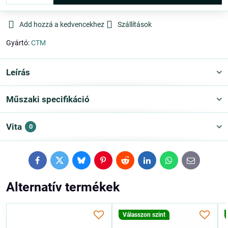
Add hozzá a kedvencekhez
Szállítások
Gyártó:
CTM
Leírás
Műszaki specifikáció
Vita
0
Facebook
Twitter
Bluesky
Pinterest
Reddit
LinkedIn
WhatsApp
E-
mail
Alternatív termékek
Válasszon szint