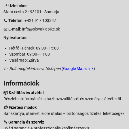
📍
Üzlet címe
Stará cesta 2 · 93101 · Somorja
📞
Telefon:
+421 917 103347
📧
E-mail:
info@slovakiabike.sk
Nyitvatartás:
Hétfő–Péntek: 09:00–15:00
Szombat: 09:00–11:00
Vasárnap: Zárva
👉
Bolt megtekintése a térképen
(
Google Maps link
)
Információk
📦
Szállítás és átvétel
Részletes információk a házhozszállításról és személyes átvételről.
💳
Fizetési módok
Bankkártya, utánvét, előre utalás – biztonságos fizetési lehetőségek.
🔧
Garancia és szerviz
Gyári garancia + professzionális kerékpárszerviz.