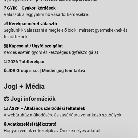
❓
GYIK – Gyakori kérdések
Válaszok a leggyakoribb vásárlói kérdésekre.
📐
Kerékpár méret választó
Segítünk kiválasztani a megfelelő bicikli méretet gyermekeknek és
felnőtteknek.
📨
Kapcsolat / Ügyfélszolgálat
Kérdés esetén gyors és készséges ügyfélszolgálat.
© 2026 TutiKerékpár
🔒 JDB Group s.r.o. | Minden jog fenntartva
Jogi + Média
⚖️ Jogi információk
📜
ÁSZF – Általános szerződési feltételek
A webáruház működésére és vásárlásra vonatkozó szabályok.
🔒
Adatkezelési tájékoztató
Hogyan védjük és kezeljük az Ön személyes adatait.