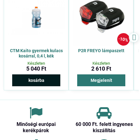
10%
CTM Kaito gyermek kulacs
P2R FREYO lámpaszett
kosárral, 0,4 l, kék
Készleten
Készleten
5 040 Ft
2 610 Ft
kosárba
Megjelenít
Minőségi európai
60 000 Ft​. felett ingyenes
kerékpárok
kiszállítás