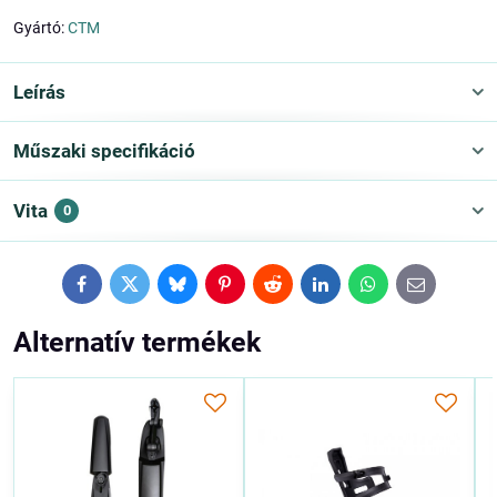
Gyártó:
CTM
Leírás
Műszaki specifikáció
Vita
0
Facebook
Twitter
Bluesky
Pinterest
Reddit
LinkedIn
WhatsApp
E-
mail
Alternatív termékek