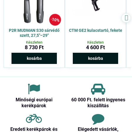
10%
P2R MUDMAN S30 sárvédő
CTM GE2 kulacstartó, fekete
szett, 27,5″–29″
Készleten
Készleten
8 730 Ft
4 600 Ft
kosárba
kosárba
Minőségi európai
60 000 Ft​. felett ingyenes
kerékpárok
kiszállítás
Eredeti kerékpárok és
Elégedett vásárlók,