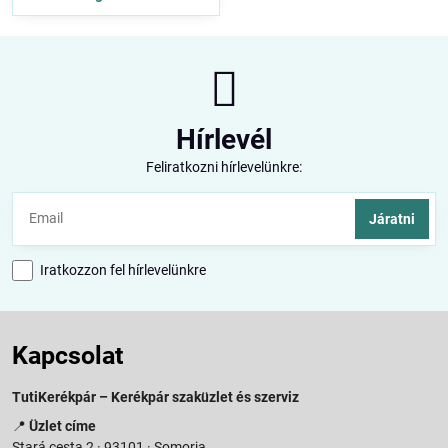
Hírlevél
Feliratkozni hírlevelünkre:
Járatni
Iratkozzon fel hírlevelünkre
Kapcsolat
TutiKerékpár – Kerékpár szaküzlet és szerviz
📍
Üzlet címe
Stará cesta 2 · 93101 · Somorja