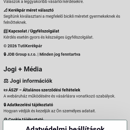
Válaszok a leggyakoribb vásárlói kérdésekre.
📐
Kerékpár méret választó
Segítünk kiválasztani a megfelelő bicikli méretet gyermekeknek és
felnőtteknek.
📨
Kapcsolat / Ügyfélszolgálat
Kérdés esetén gyors és készséges ügyfélszolgálat.
© 2026 TutiKerékpár
🔒 JDB Group s.r.o. | Minden jog fenntartva
Jogi + Média
⚖️ Jogi információk
📜
ÁSZF – Általános szerződési feltételek
A webáruház működésére és vásárlásra vonatkozó szabályok.
🔒
Adatkezelési tájékoztató
Hogyan védjük és kezeljük az Ön személyes adatait.
🍪
Cookie tájékoztató
A weboldalon használt sütikről és adatkezelésről.
Adatvédelmi beállítások