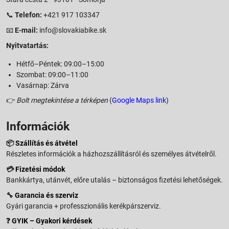
📞
Telefon:
+421 917 103347
📧
E-mail:
info@slovakiabike.sk
Nyitvatartás:
Hétfő–Péntek: 09:00–15:00
Szombat: 09:00–11:00
Vasárnap: Zárva
👉
Bolt megtekintése a térképen
(
Google Maps link
)
Információk
📦
Szállítás és átvétel
Részletes információk a házhozszállításról és személyes átvételről.
💳
Fizetési módok
Bankkártya, utánvét, előre utalás – biztonságos fizetési lehetőségek.
🔧
Garancia és szerviz
Gyári garancia + professzionális kerékpárszerviz.
❓
GYIK – Gyakori kérdések