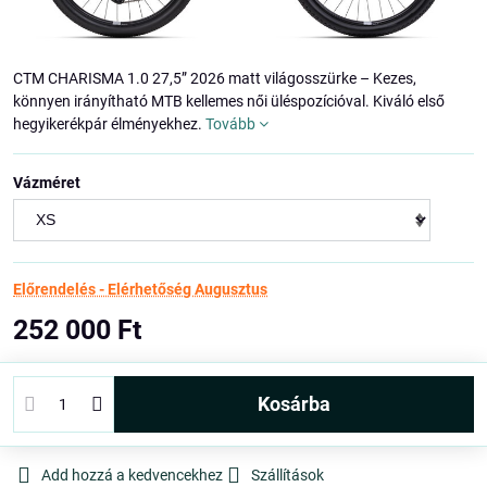
CTM CHARISMA 1.0 27,5” 2026 matt világosszürke – Kezes,
könnyen irányítható MTB kellemes női üléspozícióval. Kiváló első
hegyikerékpár élményekhez.
Tovább
Vázméret
Előrendelés - Elérhetőség Augusztus
252 000 Ft
kosárba
Add hozzá a kedvencekhez
Szállítások