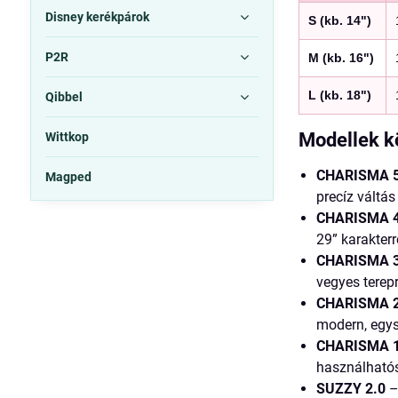
Disney kerékpárok
S (kb. 14")
P2R
M (kb. 16")
L (kb. 18")
Qibbel
Modellek k
Wittkop
CHARISMA 5
Magped
precíz váltás
CHARISMA 4
29” karakterr
CHARISMA 3
vegyes terepr
CHARISMA 2
modern, egys
CHARISMA 1
használható
SUZZY 2.0
–