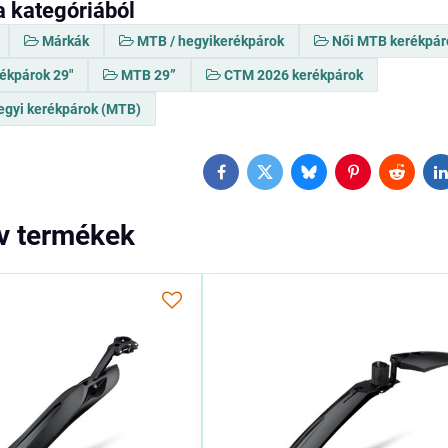
a kategóriából
Márkák
MTB / hegyikerékpárok
Női MTB kerékpár
ékpárok 29"
MTB 29”
CTM 2026 kerékpárok
gyi kerékpárok (MTB)
Facebook
Twitter
Bluesky
Pinterest
Reddit
L
ív termékek