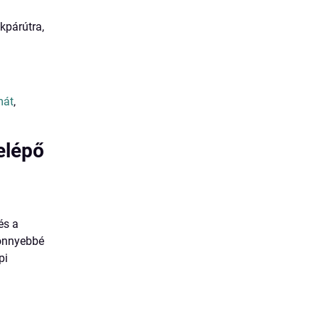
kpárútra,
mát
,
elépő
és a
könnyebbé
pi