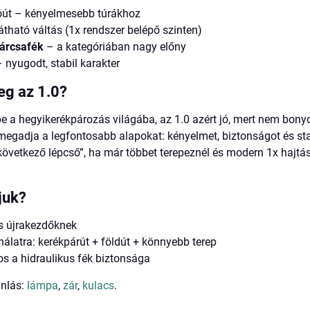
út – kényelmesebb túrákhoz
átható váltás (1x rendszer belépő szinten)
tárcsafék
– a kategóriában nagy előny
 nyugodt, stabil karakter
eg az 1.0?
e a hegyikerékpározás világába, az 1.0 azért jó, mert nem bonyol
egadja a legfontosabb alapokat: kényelmet, biztonságot és stab
„következő lépcső”, ha már többet terepeznél és modern 1x hajt
juk?
s újrakezdőknek
álatra: kerékpárút + földút + könnyebb terep
os a hidraulikus fék biztonsága
ánlás:
lámpa
,
zár
,
kulacs
.