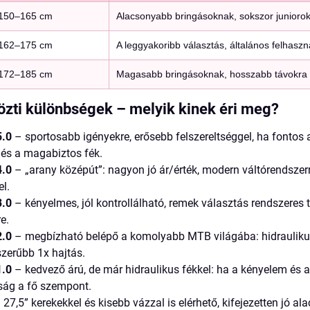
150–165 cm
Alacsonyabb bringásoknak, sokszor juniorok
162–175 cm
A leggyakoribb választás, általános felhaszn
172–185 cm
Magasabb bringásoknak, hosszabb távokra s
özti különbségek – melyik kinek éri meg?
.0
– sportosabb igényekre, erősebb felszereltséggel, ha fontos 
 és a magabiztos fék.
.0
– „arany középút”: nagyon jó ár/érték, modern váltórendszerre
el.
.0
– kényelmes, jól kontrollálható, remek választás rendszeres 
e.
.0
– megbízható belépő a komolyabb MTB világába: hidrauliku
zerűbb 1x hajtás.
.0
– kedvező árú, de már hidraulikus fékkel: ha a kényelem és
ság a fő szempont.
 27,5” kerekekkel és kisebb vázzal is elérhető, kifejezetten jó a