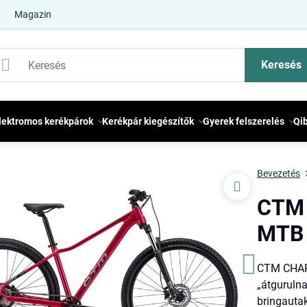
Magazin
Keresés
lektromos kerékpárok
Kerékpár kiegészítők
Gyerek felszerelés
Qi
Bevezetés
CTM 
MTB 
CTM CHARI
„átgurulna
bringautak