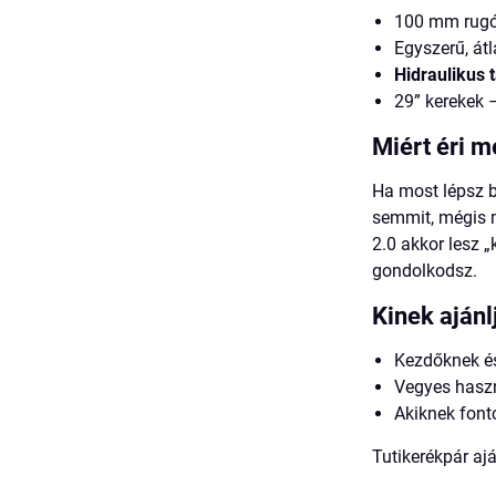
100 mm rugó
Egyszerű, átl
Hidraulikus 
29” kerekek –
Miért éri m
Ha most lépsz b
semmit, mégis m
2.0 akkor lesz 
gondolkodsz.
Kinek ajánl
Kezdőknek é
Vegyes haszn
Akiknek font
Tutikerékpár aj