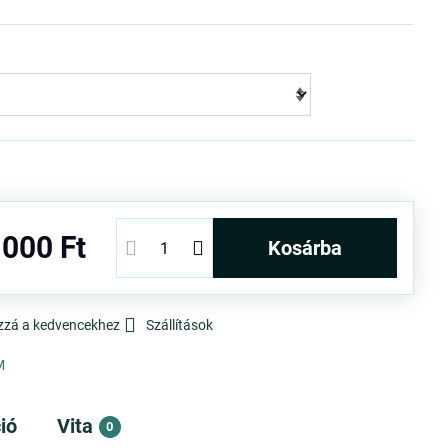
 000 Ft
kosárba
zzá a kedvencekhez
Szállítások
M
ió
Vita
0