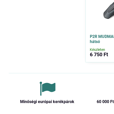
P2R MUDMAN 
hátsó
Készleten
6 750 Ft
Minőségi európai kerékpárok
60 000 Ft​