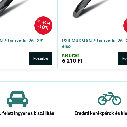
7 500 Ft
10%
70 sárvédő, 26″-29″,
P2R MUDMAN 70 sárvédő, 26″-2
első
Készleten
kosárba
ko
6 210 Ft
. felett ingyenes kiszállítás
Eredeti kerékpárok és ki