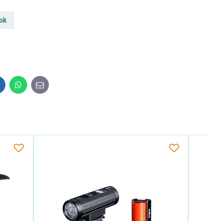
ok
inkedIn
WhatsApp
E-
mail