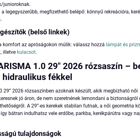
/junioroknak.
 a legegyszerűbb, megfizethető belépő: könnyű rekreációra, keré
.
egészítők (belső linkek)
 a komfort az apróságokon múlik: válassz hozzá
lámpát és priz
t
, illetve
kulacsot
.
RISMA 1.0 29" 2026 rózsaszín – b
 hidraulikus fékkel
 29” 2026 rózsaszínben azoknak készült, akik megbízható női
keresnek jó áron, de nem szeretnének lemondani a biztonságról 
hetőségről. A 29”-es kerekek stabilan futnak, a női geometria 
, így bátran indulhatsz vele erdőbe, parkba, kerékpárútra vagy na
sságú tulajdonságok