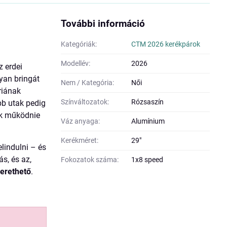
További információ
Kategóriák:
CTM 2026 kerékpárok
Modellév:
2026
 erdei
yan bringát
Nem / Kategória:
Női
riának
Színváltozatok:
Rózsaszín
bb utak pedig
ek működnie
Váz anyaga:
Alumínium
Kerékméret:
29"
lindulni – és
ás, és az,
Fokozatok száma:
1x8 speed
zerethető
.