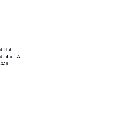
ít túl
ilitást. A
ásban