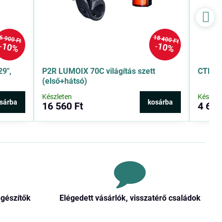
18 400 Ft
6 900 Ft
10%
10%
9″,
P2R LUMOIX 70C világítás szett
CTM GE
(első+hátsó)
Készleten
Készlet
sárba
kosárba
16 560 Ft
4 600
egészítők
Elégedett vásárlók, visszatérő családok