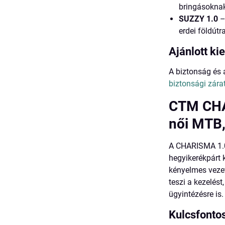
bringásoknak
SUZZY 1.0
–
erdei földútra
Ajánlott ki
A biztonság és
biztonsági zára
CTM CHA
női MTB,
A CHARISMA 1.0
hegyikerékpárt 
kényelmes vezet
teszi a kezelést
ügyintézésre is.
Kulcsfonto