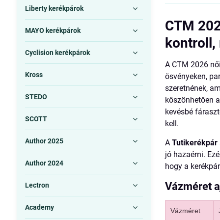
Liberty kerékpárok
CTM 2026
MAYO kerékpárok
kontroll
Cyclision kerékpárok
A CTM 2026 női
Kross
ösvényeken, pa
szeretnének, a
STEDO
köszönhetően a 
kevésbé fárasz
SCOTT
kell.
Author 2025
A
Tutikerékpár
jó hazaérni. Ezé
Author 2024
hogy a kerékpá
Vázméret a
Lectron
Academy
Vázméret