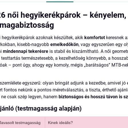
 női hegyikerékpárok – kényelem,
, magabiztosság
 hegyikerékpárok azoknak készültek, akik
komfortot
keresnek az
rkokban, kisebb-nagyobb
emelkedőkön
, vagy egyszerűen egy ol
mi
mindennapi tekerésre
is stabil és kiszámítható. A női geomet
testtartás természetesebb, a kezelhetőség könnyebb, a hossza
tóak – pont úgy, ahogy egy komoly, mégis „barátságos” MTB-n
szemlélete egyszerű: olyan bringát adjunk a kezedbe, amivel jó e
rt fontos nekünk a pontos méretválasztás, a tiszta, érthető ajánl
r ne csak szép legyen, hanem
biztonságos és hosszú távon is s
jánló (testmagasság alapján)
Javasolt testmagasság
Kinek ideális?