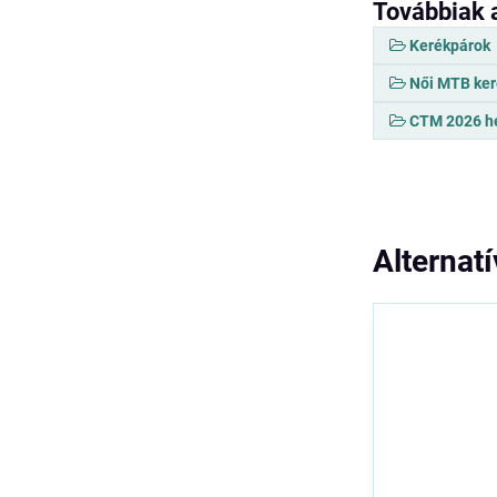
Továbbiak 
Kerékpárok
Női MTB ker
CTM 2026 he
Alternat