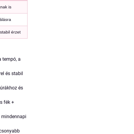
nak is
álásra
tabil érzet
a tempó, a
l és stabil
túrákhoz és
s fék +
 a mindennapi
lacsonyabb