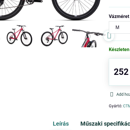
Vázméret
Készleten
252
Add ho
Gyártó:
CT
Leírás
Műszaki specifikác