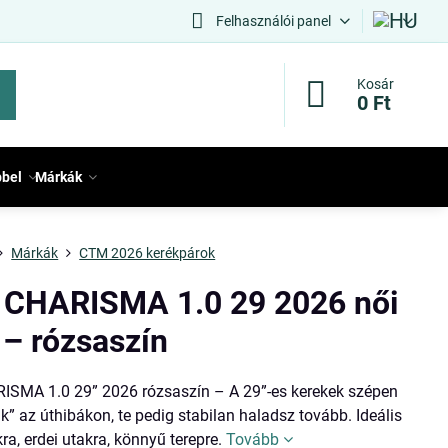
Felhasználói panel
Kosár
0 Ft
bbel
Márkák
Márkák
CTM 2026 kerékpárok
CHARISMA 1.0 29 2026 női
– rózsaszín
SMA 1.0 29” 2026 rózsaszín – A 29”-es kerekek szépen
k” az úthibákon, te pedig stabilan haladsz tovább. Ideális
ra, erdei utakra, könnyű terepre.
Tovább