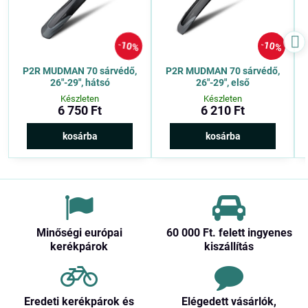
10%
10%
P2R MUDMAN 70 sárvédő,
P2R MUDMAN 70 sárvédő,
26″-29″, hátsó
26″-29″, első
Készleten
Készleten
6 750 Ft
6 210 Ft
kosárba
kosárba
Minőségi európai
60 000 Ft​. felett ingyenes
kerékpárok
kiszállítás
Eredeti kerékpárok és
Elégedett vásárlók,