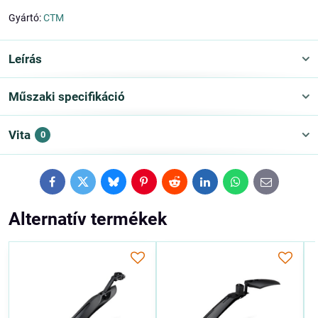
Gyártó:
CTM
Leírás
Műszaki specifikáció
Vita
0
Facebook
Twitter
Bluesky
Pinterest
Reddit
LinkedIn
WhatsApp
E-
mail
Alternatív termékek