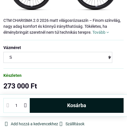
CTM CHARISMA 2.0 2026 matt világosrózsaszín – Finom színvilág,
nagy adag komfort és könnyű irányíthatóság. Tökéletes, ha
élménybringát szeretnél nem túl technikás terepre.
Tovább
Vázméret
Készleten
273 000 Ft
kosárba
Add hozzá a kedvencekhez
Szállítások