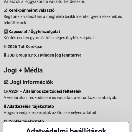
Válaszok a leggyakoribb vásárlói kérdésekre.
📐
Kerékpár méret választó
Segítünk kiválasztani a megfelelő bicikli méretet gyermekeknek és
felnőtteknek.
📨
Kapcsolat / Ügyfélszolgálat
Kérdés esetén gyors és készséges ügyfélszolgálat.
© 2026 TutiKerékpár
🔒 JDB Group s.r.o. | Minden jog fenntartva
Jogi + Média
⚖️ Jogi információk
📜
ÁSZF – Általános szerződési feltételek
A webáruház működésére és vásárlásra vonatkozó szabályok.
🔒
Adatkezelési tájékoztató
Hogyan védjük és kezeljük az Ön személyes adatait.
🍪
Cookie tájékoztató
A weboldalon használt sütikről és adatkezelésről.
Adatvédelmi beállítások