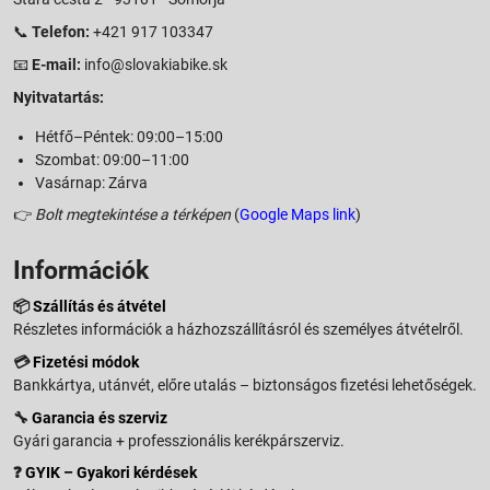
📞
Telefon:
+421 917 103347
📧
E-mail:
info@slovakiabike.sk
Nyitvatartás:
Hétfő–Péntek: 09:00–15:00
Szombat: 09:00–11:00
Vasárnap: Zárva
👉
Bolt megtekintése a térképen
(
Google Maps link
)
Információk
📦
Szállítás és átvétel
Részletes információk a házhozszállításról és személyes átvételről.
💳
Fizetési módok
Bankkártya, utánvét, előre utalás – biztonságos fizetési lehetőségek.
🔧
Garancia és szerviz
Gyári garancia + professzionális kerékpárszerviz.
❓
GYIK – Gyakori kérdések