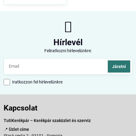
Hírlevél
Feliratkozni hírlevelünkre:
Járatni
Iratkozzon fel hírlevelünkre
Kapcsolat
TutiKerékpár – Kerékpár szaküzlet és szerviz
📍
Üzlet címe
Stará cesta 2 · 93101 · Somorja