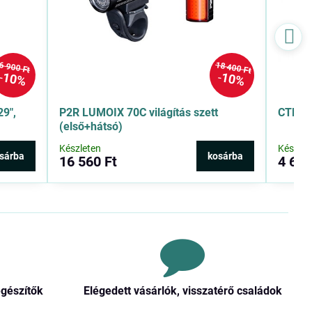
18 400 Ft
6 900 Ft
10%
10%
9″,
P2R LUMOIX 70C világítás szett
CTM GE
(első+hátsó)
Készleten
Készlet
sárba
kosárba
16 560 Ft
4 600
egészítők
Elégedett vásárlók, visszatérő családok