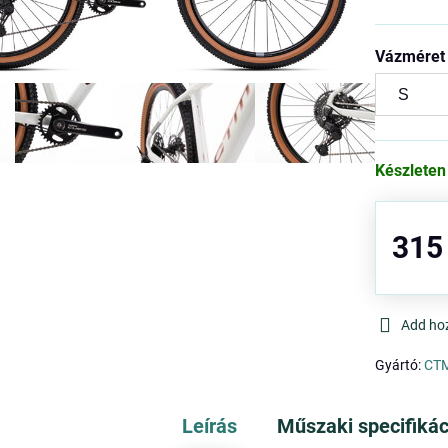
Vázméret
Készleten
315
Add ho
Gyártó:
CT
Leírás
Műszaki specifikác