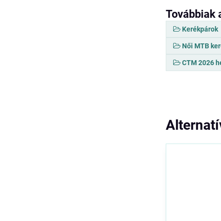
Továbbiak 
Kerékpárok
Női MTB ker
CTM 2026 he
Alternat