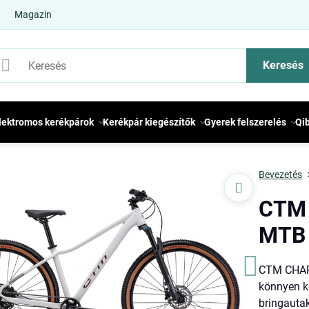
Magazin
Keresés
lektromos kerékpárok
Kerékpár kiegészítők
Gyerek felszerelés
Qi
Bevezetés
CTM 
MTB
CTM CHARI
könnyen ke
bringauta