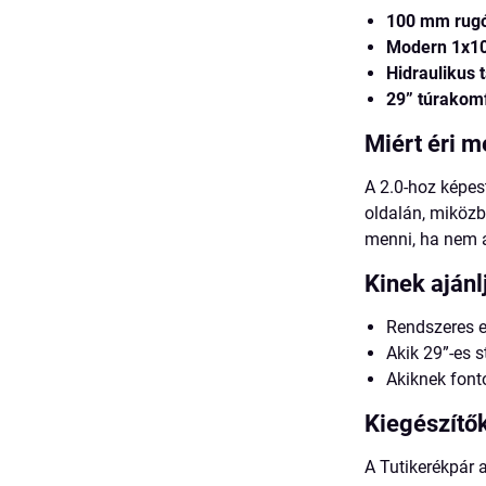
100 mm rug
Modern 1x10
Hidraulikus 
29” túrakom
Miért éri 
A 2.0-hoz képes
oldalán, miközb
menni, ha nem 
Kinek ajánl
Rendszeres e
Akik 29”-es s
Akiknek font
Kiegészítő
A Tutikerékpár 