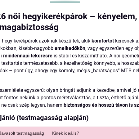
 női hegyikerékpárok – kényelem,
, magabiztosság
 hegyikerékpárok azoknak készültek, akik
komfortot
keresnek az
rkokban, kisebb-nagyobb
emelkedőkön
, vagy egyszerűen egy ol
mi
mindennapi tekerésre
is stabil és kiszámítható. A női geomet
testtartás természetesebb, a kezelhetőség könnyebb, a hossza
tóak – pont úgy, ahogy egy komoly, mégis „barátságos” MTB-n
szemlélete egyszerű: olyan bringát adjunk a kezedbe, amivel jó e
rt fontos nekünk a pontos méretválasztás, a tiszta, érthető ajánl
r ne csak szép legyen, hanem
biztonságos és hosszú távon is s
jánló (testmagasság alapján)
Javasolt testmagasság
Kinek ideális?