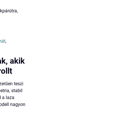
kpárútra,
mát
,
, akik
ollt
erűen teszi
ria, stabil
 a laza
modell nagyon