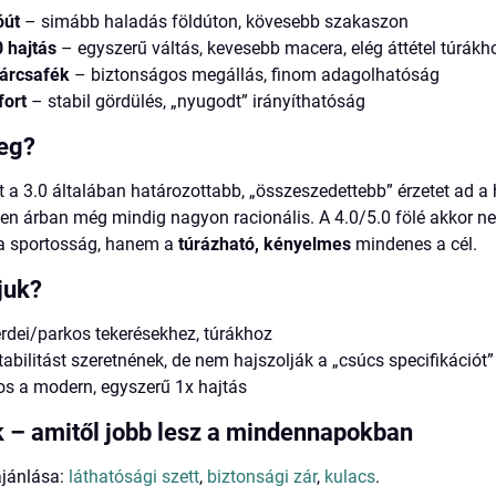
óút
– simább haladás földúton, kövesebb szakaszon
 hajtás
– egyszerű váltás, kevesebb macera, elég áttétel túrákh
tárcsafék
– biztonságos megállás, finom adagolhatóság
fort
– stabil gördülés, „nyugodt” irányíthatóság
meg?
t a 3.0 általában határozottabb, „összeszedettebb” érzetet ad a 
en árban még mindig nagyon racionális. A 4.0/5.0 fölé akkor 
a sportosság, hanem a
túrázható, kényelmes
mindenes a cél.
juk?
rdei/parkos tekerésekhez, túrákhoz
tabilitást szeretnének, de nem hajszolják a „csúcs specifikációt”
os a modern, egyszerű 1x hajtás
k – amitől jobb lesz a mindennapokban
ajánlása:
láthatósági szett
,
biztonsági zár
,
kulacs
.