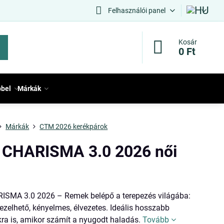
Felhasználói panel
Kosár
0 Ft
bbel
Márkák
Márkák
CTM 2026 kerékpárok
CHARISMA 3.0 2026 női
SMA 3.0 2026 – Remek belépő a terepezés világába:
zelhető, kényelmes, élvezetes. Ideális hosszabb
kra is, amikor számít a nyugodt haladás.
Tovább