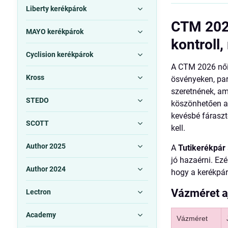
Liberty kerékpárok
CTM 2026
MAYO kerékpárok
kontroll
Cyclision kerékpárok
A CTM 2026 női
Kross
ösvényeken, pa
szeretnének, a
STEDO
köszönhetően a 
kevésbé fárasz
SCOTT
kell.
Author 2025
A
Tutikerékpár
jó hazaérni. Ezé
Author 2024
hogy a kerékpá
Vázméret a
Lectron
Academy
Vázméret