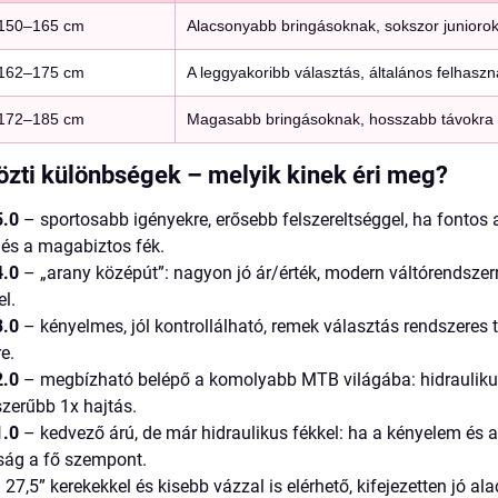
150–165 cm
Alacsonyabb bringásoknak, sokszor juniorok
162–175 cm
A leggyakoribb választás, általános felhaszn
172–185 cm
Magasabb bringásoknak, hosszabb távokra s
özti különbségek – melyik kinek éri meg?
.0
– sportosabb igényekre, erősebb felszereltséggel, ha fontos 
 és a magabiztos fék.
.0
– „arany középút”: nagyon jó ár/érték, modern váltórendszerre
el.
.0
– kényelmes, jól kontrollálható, remek választás rendszeres 
e.
.0
– megbízható belépő a komolyabb MTB világába: hidrauliku
zerűbb 1x hajtás.
.0
– kedvező árú, de már hidraulikus fékkel: ha a kényelem és
ság a fő szempont.
 27,5” kerekekkel és kisebb vázzal is elérhető, kifejezetten jó a