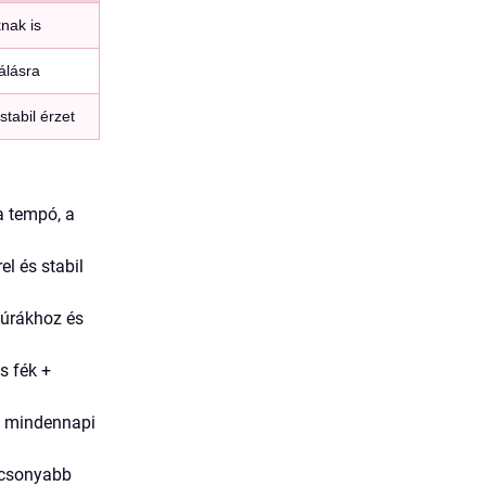
nak is
álásra
tabil érzet
a tempó, a
l és stabil
túrákhoz és
s fék +
 a mindennapi
lacsonyabb