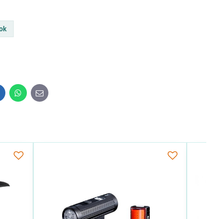
ok
inkedIn
WhatsApp
E-
mail