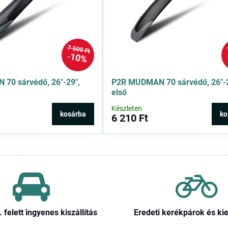
7 500 Ft
10%
70 sárvédő, 26″-29″,
P2R MUDMAN 70 sárvédő, 26″-2
első
Készleten
kosárba
ko
6 210 Ft
. felett ingyenes kiszállítás
Eredeti kerékpárok és ki