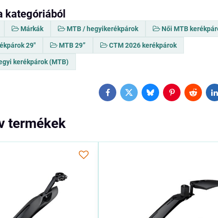
a kategóriából
Márkák
MTB / hegyikerékpárok
Női MTB kerékpár
ékpárok 29"
MTB 29”
CTM 2026 kerékpárok
gyi kerékpárok (MTB)
Facebook
Twitter
Bluesky
Pinterest
Reddit
L
ív termékek