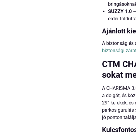
bringásoknak
SUZZY 1.0
–
erdei földútra
Ajánlott ki
A biztonság és
biztonsági zára
CTM CHA
sokat me
A CHARISMA 3.0 
a dolgát, és kö
29” kerekek, és
parkos gurulás 
jó ponton találj
Kulcsfonto