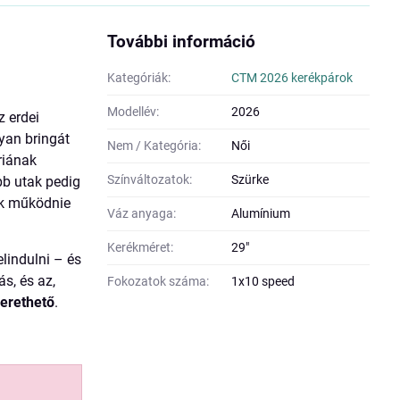
További információ
Kategóriák:
CTM 2026 kerékpárok
Modellév:
2026
 erdei
yan bringát
Nem / Kategória:
Női
riának
Színváltozatok:
Szürke
bb utak pedig
ek működnie
Váz anyaga:
Alumínium
Kerékméret:
29"
lindulni – és
ás, és az,
Fokozatok száma:
1x10 speed
zerethető
.