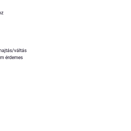
oz
hajtás/váltás
nem érdemes