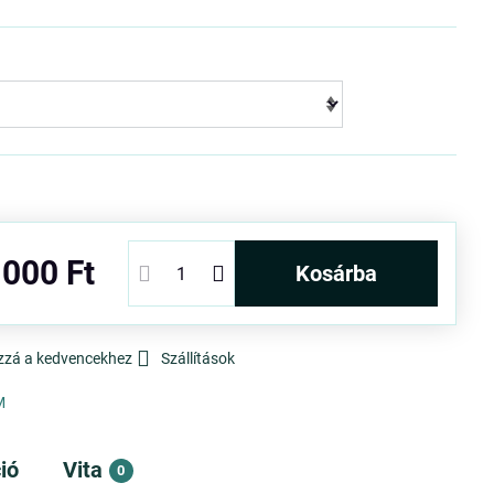
 000 Ft
kosárba
zzá a kedvencekhez
Szállítások
M
ió
Vita
0