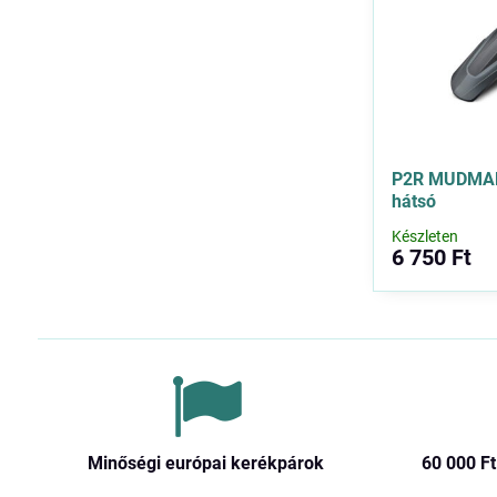
P2R MUDMAN 
hátsó
Készleten
6 750 Ft
Minőségi európai kerékpárok
60 000 Ft​