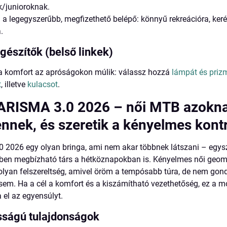
/junioroknak.
 a legegyszerűbb, megfizethető belépő: könnyű rekreációra, keré
.
egészítők (belső linkek)
 a komfort az apróságokon múlik: válassz hozzá
lámpát és priz
t
, illetve
kulacsot
.
RISMA 3.0 2026 – női MTB azoknak
nnek, és szeretik a kényelmes kontr
2026 egy olyan bringa, ami nem akar többnek látszani – egysz
zben megbízható társ a hétköznapokban is. Kényelmes női geomet
 olyan felszereltség, amivel öröm a tempósabb túra, de nem gond
sem. Ha a cél a komfort és a kiszámítható vezethetőség, ez a 
a el az egyensúlyt.
sságú tulajdonságok