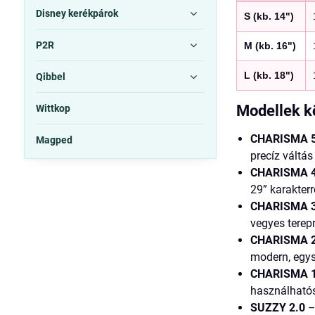
Disney kerékpárok
S (kb. 14")
P2R
M (kb. 16")
L (kb. 18")
Qibbel
Modellek k
Wittkop
CHARISMA 5
Magped
precíz váltás
CHARISMA 4
29” karakterr
CHARISMA 3
vegyes terepr
CHARISMA 2
modern, egys
CHARISMA 1
használható
SUZZY 2.0
–