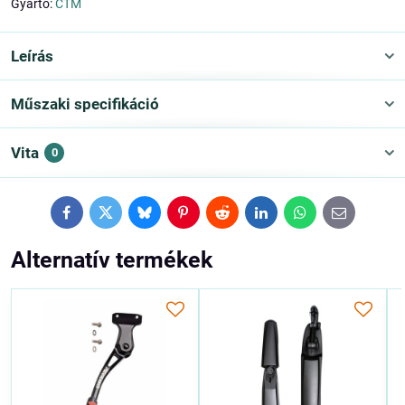
Gyártó:
CTM
Leírás
Műszaki specifikáció
Vita
0
Facebook
Twitter
Bluesky
Pinterest
Reddit
LinkedIn
WhatsApp
E-
mail
Alternatív termékek