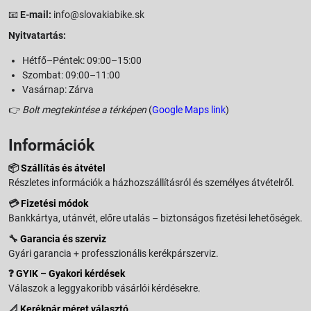
📧
E-mail:
info@slovakiabike.sk
Nyitvatartás:
Hétfő–Péntek: 09:00–15:00
Szombat: 09:00–11:00
Vasárnap: Zárva
👉
Bolt megtekintése a térképen
(
Google Maps link
)
Információk
📦
Szállítás és átvétel
Részletes információk a házhozszállításról és személyes átvételről.
💳
Fizetési módok
Bankkártya, utánvét, előre utalás – biztonságos fizetési lehetőségek.
🔧
Garancia és szerviz
Gyári garancia + professzionális kerékpárszerviz.
❓
GYIK – Gyakori kérdések
Válaszok a leggyakoribb vásárlói kérdésekre.
📐
Kerékpár méret választó