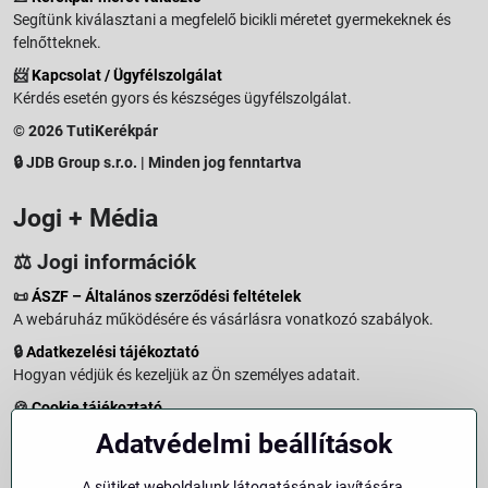
Segítünk kiválasztani a megfelelő bicikli méretet gyermekeknek és
felnőtteknek.
📨
Kapcsolat / Ügyfélszolgálat
Kérdés esetén gyors és készséges ügyfélszolgálat.
© 2026 TutiKerékpár
🔒 JDB Group s.r.o. | Minden jog fenntartva
Jogi + Média
⚖️ Jogi információk
📜
ÁSZF – Általános szerződési feltételek
A webáruház működésére és vásárlásra vonatkozó szabályok.
🔒
Adatkezelési tájékoztató
Hogyan védjük és kezeljük az Ön személyes adatait.
🍪
Cookie tájékoztató
A weboldalon használt sütikről és adatkezelésről.
Adatvédelmi beállítások
↩️
Elállási jog – 14 napos visszaküldés
Vásárlástól való elállás menete és feltételei.
A sütiket weboldalunk látogatásának javítására,