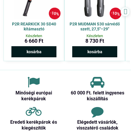
10%
10%
P2R REARKICK 30 SD40
P2R MUDMAN S30 sárvédő
kitámasztó
szett, 27,5″–29″
Készleten
Készleten
6 660 Ft
8 730 Ft
kosárba
kosárba
Minőségi európai
60 000 Ft​. felett ingyenes
kerékpárok
kiszállítás
Eredeti kerékpárok és
Elégedett vásárlók,
kiegészítők
visszatérő családok