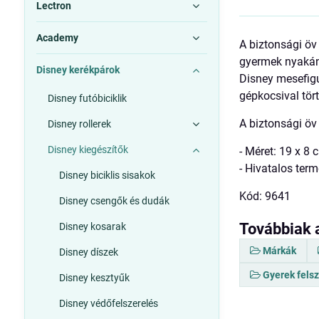
Lectron
Academy
A biztonsági öv 
gyermek nyakának
Disney kerékpárok
Disney mesefigu
gépkocsival tör
Disney futóbiciklik
A biztonsági öv
Disney rollerek
Disney kiegészítők
- Méret: 19 x 8 
- Hivatalos ter
Disney biciklis sisakok
Kód: 9641
Disney csengők és dudák
Továbbiak 
Disney kosarak
Márkák
Disney díszek
Gyerek fels
Disney kesztyűk
Disney védőfelszerelés