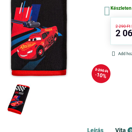
Készleten
2 290 Ft
2 06
Add ho
2 290 Ft
10%
Leírás
Vita
0