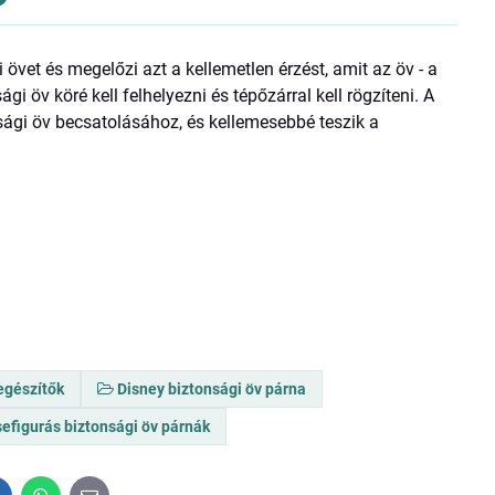
 övet és megelőzi azt a kellemetlen érzést, amit az öv - a
i öv köré kell felhelyezni és tépőzárral kell rögzíteni. A
sági öv becsatolásához, és kellemesebbé teszik a
egészítők
Disney biztonsági öv párna
efigurás biztonsági öv párnák