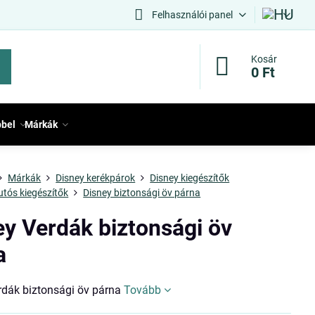
Felhasználói panel
Kosár
0 Ft
bbel
Márkák
Márkák
Disney kerékpárok
Disney kiegészítők
utós kiegészítők
Disney biztonsági öv párna
ey Verdák biztonsági öv
a
rdák biztonsági öv párna
Tovább