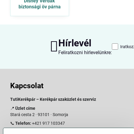
Disney Verdák
biztonsági öv párna
Hírlevél
Iratkoz
Feliratkozni hírlevelünkre:
Kapcsolat
TutiKerékpár – Kerékpár szaküzlet és szerviz
📍
Üzlet címe
Stará cesta 2 · 93101 · Somorja
📞
Telefon:
+421 917 103347
📧
E-mail:
info@slovakiabike.sk