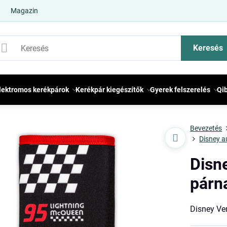
Magazin
Keresés
lektromos kerékpárok
Kerékpár kiegészítők
Gyerek felszerelés
Qi
Bevezetés
Disney a
Disn
párn
Disney Ve