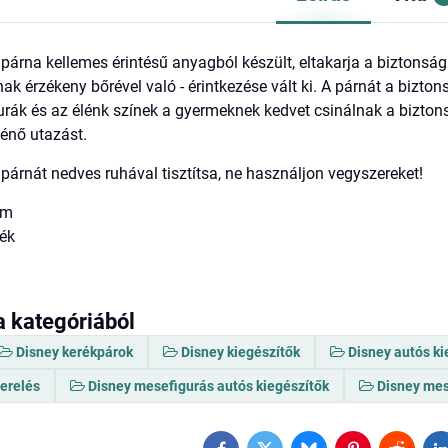
párna kellemes érintésű anyagból készült, eltakarja a biztonsági
 érzékeny bőrével való - érintkezése vált ki. A párnát a biztonság
rák és az élénk színek a gyermeknek kedvet csinálnak a bizton
ténő utazást.
 párnát nedves ruhával tisztítsa, ne használjon vegyszereket!
cm
mék
a kategóriából
Disney kerékpárok
Disney kiegészítők
Disney autós ki
zerelés
Disney mesefigurás autós kiegészítők
Disney mes