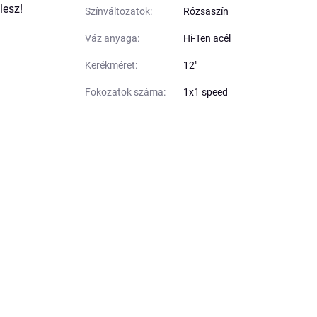
lesz!
Színváltozatok:
Rózsaszín
Váz anyaga:
Hi-Ten acél
Kerékméret:
12"
Fokozatok száma:
1x1 speed