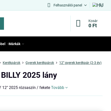
Felhasználói panel
Kosár
0 Ft
bbel
Márkák
Kerékpárok
Gyerek kerékpárok
12" gyerek kerékpár (2-3 év)
BILLY 2025 lány
 12" 2025 rózsaszín / fekete
Tovább