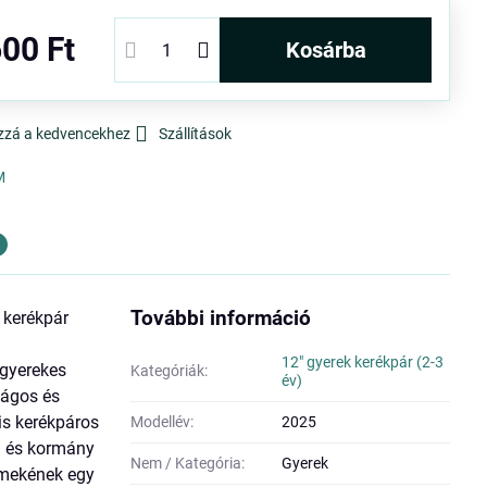
00 Ft
kosárba
zzá a kedvencekhez
Szállítások
M
További információ
 kerékpár
12" gyerek kerékpár (2-3
 gyerekes
Kategóriák:
év)
ságos és
kis kerékpáros
Modellév:
2025
g és kormány
Nem / Kategória:
Gyerek
ermekének egy