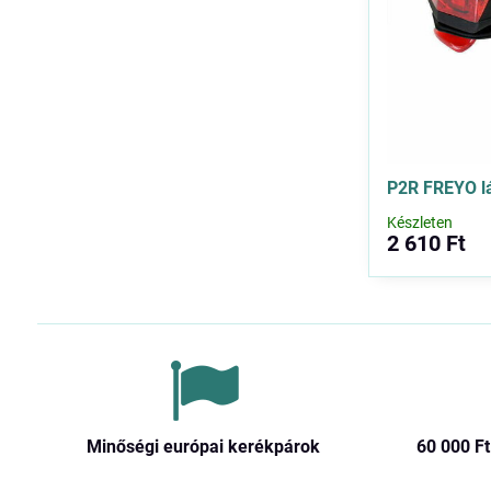
P2R FREYO l
Készleten
2 610 Ft
Minőségi európai kerékpárok
60 000 Ft​