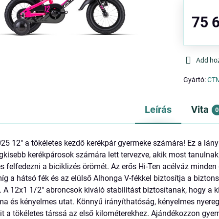
75 6
Add ho
Gyártó:
CT
Leírás
Vita
0
5 12" a tökéletes kezdő kerékpár gyermeke számára! Ez a lány
legkisebb kerékpárosok számára lett tervezve, akik most tanulnak
s felfedezni a biciklizés örömét. Az erős Hi-Ten acélváz minden
míg a hátsó fék és az elülső Alhonga V-fékkel biztosítja a bizton
t. A 12x1 1/2" abroncsok kiváló stabilitást biztosítanak, hogy a 
ma és kényelmes utat. Könnyű irányíthatóság, kényelmes nyere
iklit a tökéletes társsá az első kilométerekhez. Ajándékozzon gy