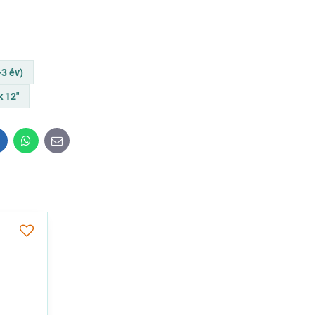
-3 év)
 12"
inkedIn
WhatsApp
E-
mail