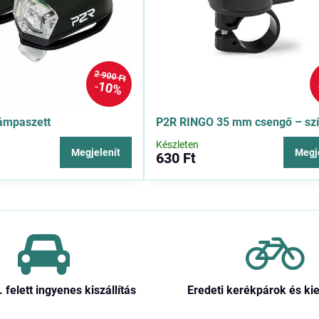
2 900 Ft
10%
ámpaszett
P2R RINGO 35 mm csengő – sz
Készleten
Megjelenít
Megj
630 Ft
. felett ingyenes kiszállítás
Eredeti kerékpárok és ki