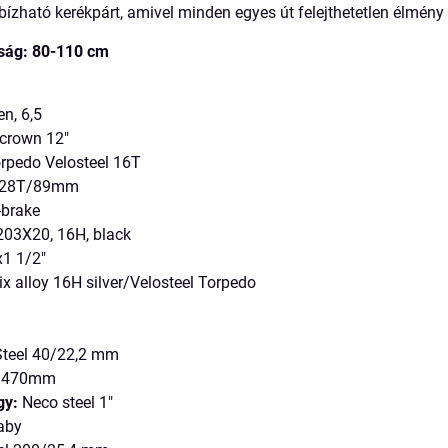
bízható kerékpárt, amivel minden egyes út felejthetetlen élmény 
ság: 80-110 cm
en, 6,5
icrown 12"
rpedo Velosteel 16T
 28T/89mm
-brake
03X20, 16H, black
1 1/2"
x alloy 16H silver/Velosteel Torpedo
teel 40/22,2 mm
l 470mm
gy:
Neco steel 1"
aby