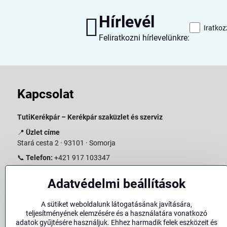
Hírlevél
Iratkoz
Feliratkozni hírlevelünkre:
Kapcsolat
TutiKerékpár – Kerékpár szaküzlet és szerviz
📍
Üzlet címe
Stará cesta 2 · 93101 · Somorja
📞
Telefon:
+421 917 103347
📧
E-mail:
info@slovakiabike.sk
Adatvédelmi beállítások
Nyitvatartás:
A sütiket weboldalunk látogatásának javítására,
Hétfő–Péntek: 09:00–15:00
teljesítményének elemzésére és a használatára vonatkozó
Szombat: 09:00–11:00
adatok gyűjtésére használjuk. Ehhez harmadik felek eszközeit és