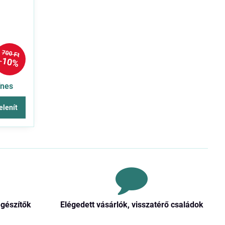
700 Ft
10%
ínes
elenít
egészítők
Elégedett vásárlók, visszatérő családok