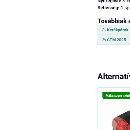
Nyeregcső:
Ste
Sebesség:
1 sp
Továbbiak 
Kerékpárok
CTM 2025
Alternat
Válasszon szin