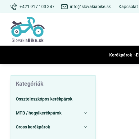
+421 917 103 347
info@slovakiabike.sk
Kapcsolat
Kerékpárok
E
Kategóriák
Összteleszkópos kerékpárok
MTB / hegyikerékpárok
Cross kerékpárok