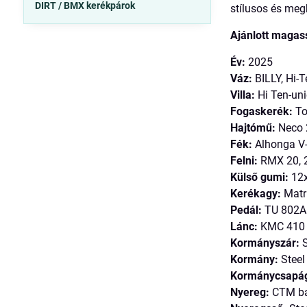
DIRT / BMX kerékpárok
stílusos és meg
Ajánlott magas
Év:
2025
Váz:
BILLY, Hi-T
Villa:
Hi Ten-un
Fogaskerék:
To
Hajtómű:
Neco
Fék:
Alhonga V
Felni:
RMX 20, 2
Külső gumi:
12x
Kerékagy:
Matri
Pedál:
TU 802A
Lánc:
KMC 410
Kormányszár:
S
Kormány:
Stee
Kormánycsapá
Nyereg:
CTM b