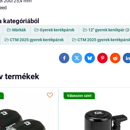
el 200/25,4 mm
eed
a kategóriából
Márkák
Gyerek kerékpárok
12" gyerek kerékpár (2
CTM 2025 gyerek kerékpárok
CTM 2025 gyerek kerékpárok
Facebook
Twitter
Bluesky
Pinterest
Reddit
L
ív termékek
t
Válasszon szint