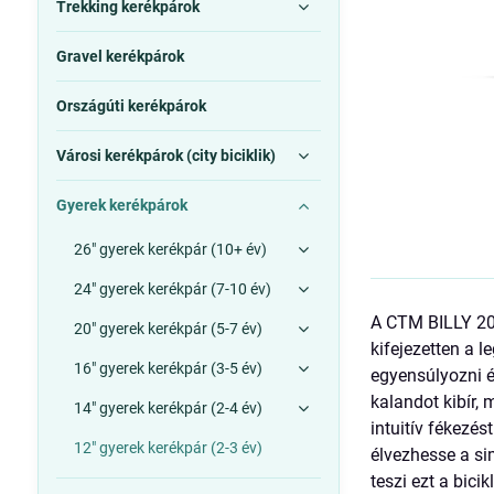
Trekking kerékpárok
Gravel kerékpárok
Országúti kerékpárok
Városi kerékpárok (city biciklik)
Gyerek kerékpárok
26" gyerek kerékpár (10+ év)
24" gyerek kerékpár (7-10 év)
A CTM BILLY 202
20" gyerek kerékpár (5-7 év)
kifejezetten a 
16" gyerek kerékpár (3-5 év)
egyensúlyozni é
kalandot kibír, 
14" gyerek kerékpár (2-4 év)
intuitív fékezés
12" gyerek kerékpár (2-3 év)
élvezhesse a si
teszi ezt a bic