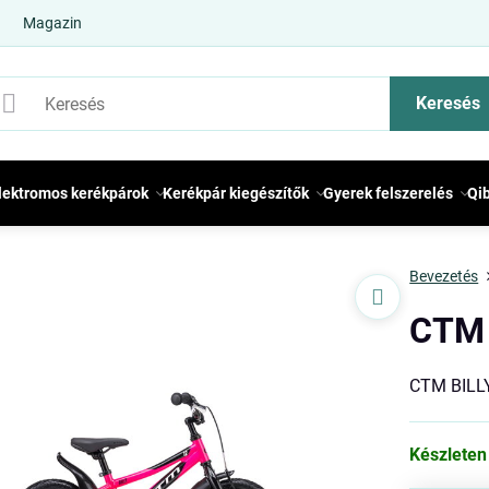
Magazin
Keresés
lektromos kerékpárok
Kerékpár kiegészítők
Gyerek felszerelés
Qi
Bevezetés
CTM 
CTM BILLY
Készleten