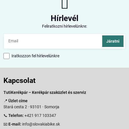
Hírlevél
Feliratkozni hírlevelünkre:
Járatni
Iratkozzon fel hírlevelünkre
Kapcsolat
TutiKerékpár – Kerékpár szaküzlet és szerviz
📍
Üzlet címe
Stará cesta 2 · 93101 · Somorja
📞
Telefon:
+421 917 103347
📧
E-mail:
info@slovakiabike.sk