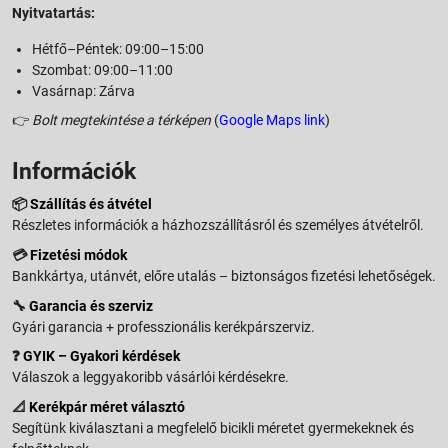
Nyitvatartás:
Hétfő–Péntek: 09:00–15:00
Szombat: 09:00–11:00
Vasárnap: Zárva
👉
Bolt megtekintése a térképen
(
Google Maps link
)
Információk
📦
Szállítás és átvétel
Részletes információk a házhozszállításról és személyes átvételről.
💳
Fizetési módok
Bankkártya, utánvét, előre utalás – biztonságos fizetési lehetőségek.
🔧
Garancia és szerviz
Gyári garancia + professzionális kerékpárszerviz.
❓
GYIK – Gyakori kérdések
Válaszok a leggyakoribb vásárlói kérdésekre.
📐
Kerékpár méret választó
Segítünk kiválasztani a megfelelő bicikli méretet gyermekeknek és