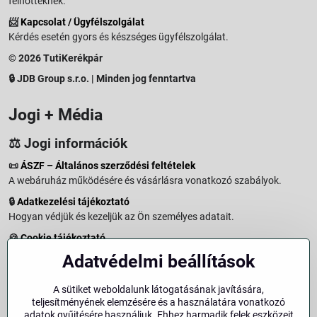
felnőtteknek.
📨
Kapcsolat / Ügyfélszolgálat
Kérdés esetén gyors és készséges ügyfélszolgálat.
© 2026 TutiKerékpár
🔒 JDB Group s.r.o. | Minden jog fenntartva
Jogi + Média
⚖️ Jogi információk
📜
ÁSZF – Általános szerződési feltételek
A webáruház működésére és vásárlásra vonatkozó szabályok.
🔒
Adatkezelési tájékoztató
Hogyan védjük és kezeljük az Ön személyes adatait.
🍪
Cookie tájékoztató
A weboldalon használt sütikről és adatkezelésről.
Adatvédelmi beállítások
↩️
Elállási jog – 14 napos visszaküldés
Vásárlástól való elállás menete és feltételei.
A sütiket weboldalunk látogatásának javítására,
teljesítményének elemzésére és a használatára vonatkozó
↩️
Elállás a szerződéstől
adatok gyűjtésére használjuk. Ehhez harmadik felek eszközeit