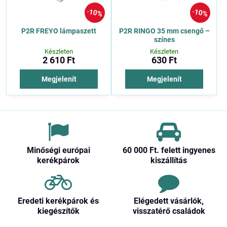
10%
10%
P2R FREYO lámpaszett
P2R RINGO 35 mm csengő –
színes
Készleten
Készleten
2 610 Ft
630 Ft
Megjelenít
Megjelenít
Minőségi európai
60 000 Ft​. felett ingyenes
kerékpárok
kiszállítás
Eredeti kerékpárok és
Elégedett vásárlók,
kiegészítők
visszatérő családok