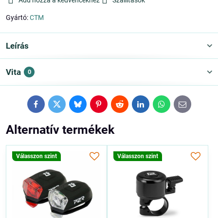
Add hozzá a kedvencekhez
Szállítások
Gyártó:
CTM
Leírás
Vita
0
Facebook
Twitter
Bluesky
Pinterest
Reddit
LinkedIn
WhatsApp
E-
mail
Alternatív termékek
Válasszon szint
Válasszon szint