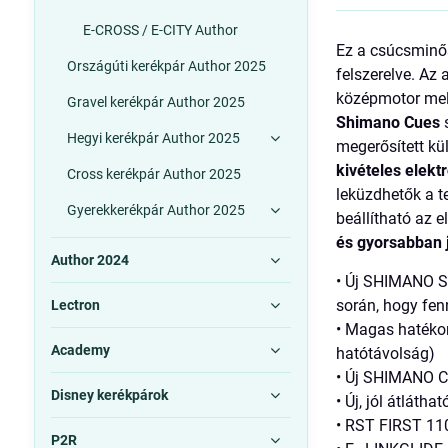
E-CROSS / E-CITY Author
Ez a csúcsminős
Országúti kerékpár Author 2025
felszerelve. Az
középmotor mel
Gravel kerékpár Author 2025
Shimano Cues
s
Hegyi kerékpár Author 2025
megerősített kül
kivételes elek
Cross kerékpár Author 2025
leküzdhetők a t
Gyerekkerékpár Author 2025
beállítható az 
és gyorsabban j
Author 2024
• Új SHIMANO S
során, hogy fen
Lectron
• Magas hatéko
Academy
hatótávolság)
• Új SHIMANO C
Disney kerékpárok
• Új, jól átlátha
• RST FIRST 110
P2R