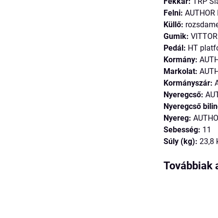
Fékkar:
TRP Sl
Felni:
AUTHOR E-
Küllő:
rozsdamen
Gumik:
VITTORI
Pedál:
HT platf
Kormány:
AUTH
Markolat:
AUTH
Kormányszár:
A
Nyeregcső:
AUT
Nyeregcső bilin
Nyereg:
AUTHO
Sebesség:
11
Súly (kg):
23,8 
Továbbiak 