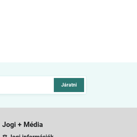
Járatni
Jogi + Média
⚖️ Jogi információk