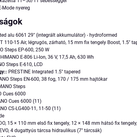
kazetta 11–50/11 sebességgel
E-Mode nyereg
nságok
ed alu 6061 29" (integrált akkumulátor) - hydroformed
110-15 Air, légrugós, zárható, 15 mm fix tengely Boost, 1.5" t
 Steps EP-600, 250 W
HIMANO E-806 Li-Ion, 36 V, 17,5 Ah, 630 Wh
 Steps E-610, LCD
y::
PRESTINE Integrated 1.5" tapered
NO Steps EN-600, 38 fog, 170 / 175 mm hajtókar
MANO Steps
 Cues 6000
NO Cues 6000 (11)
O CS-LG400-11, 11-50 (11)
de
, 15 × 110 mm első fix tengely, 12 × 148 mm hátsó fix tengely,
VO, 4 dugattyús tárcsa hidraulikus (7" tárcsák)