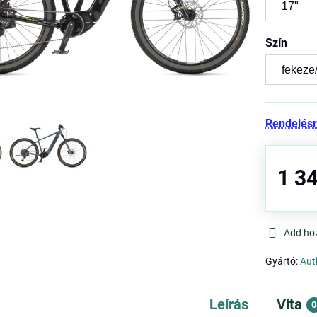
Szín
Rendelés
1 34
Add ho
Gyártó:
Aut
Leírás
Vita
0