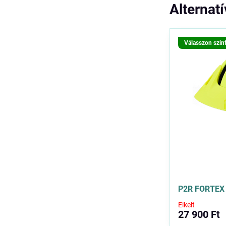
Alternat
Válasszon szin
P2R FORTEX 
Elkelt
27 900 Ft