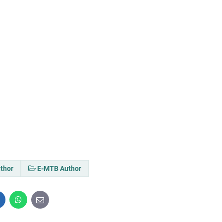
uthor
E-MTB Author
inkedIn
WhatsApp
E-
mail