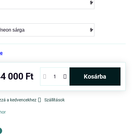
re
4 000 Ft
kosárba
zzá a kedvencekhez
Szállítások
hor