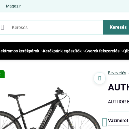
Magazin
Keresés
lektromos kerékpárok
Kerékpár kiegészítők
Gyerek felszerelés
Qi
Bevezetés
t
AUTH
AUTHOR E
Vázméret