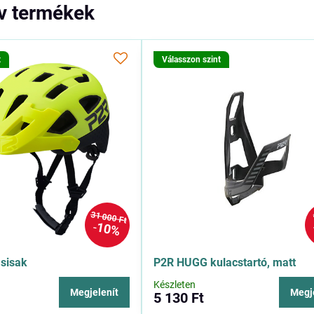
ív termékek
t
Válasszon szint
31 000 Ft
10%
sisak
P2R HUGG kulacstartó, matt
Készleten
Megjelenít
Megj
5 130 Ft