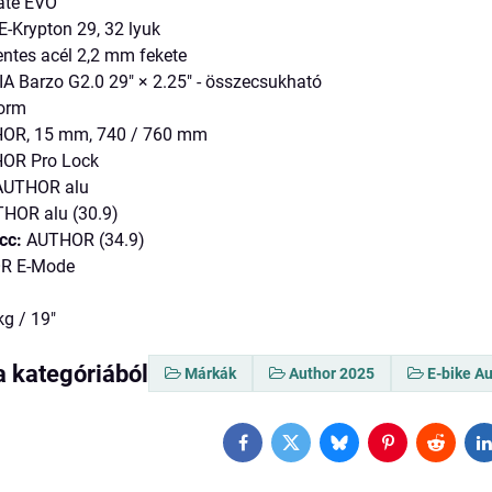
ate EVO
Krypton 29, 32 lyuk
tes acél 2,2 mm fekete
A Barzo G2.0 29" × 2.25" - összecsukható
orm
OR, 15 mm, 740 / 760 mm
OR Pro Lock
UTHOR alu
HOR alu (30.9)
cc:
AUTHOR (34.9)
R E-Mode
kg / 19"
a kategóriából
Márkák
Author 2025
E-bike A
Facebook
Twitter
Bluesky
Pinterest
Reddit
L