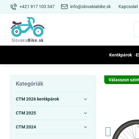
+421 917 103 347
info@slovakiabike.sk
Kapcsolat
Kerékpárok
E
Válasszon szin
Kategóriák
CTM 2026 kerékpárok
CTM 2025
CTM 2024