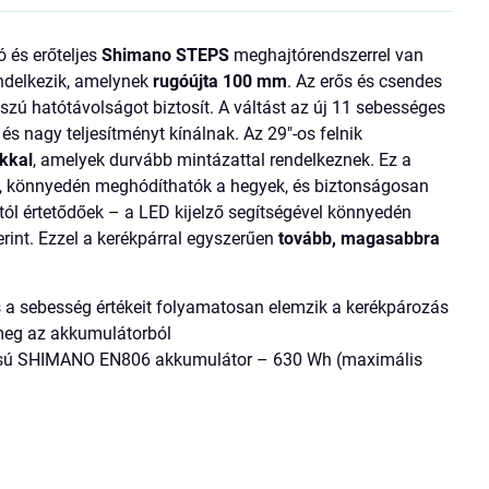
 és erőteljes
Shimano STEPS
meghajtórendszerrel van
ndelkezik, amelynek
rugóújta
100 mm
. Az erős és csendes
szú hatótávolságot biztosít. A váltást az új 11 sebességes
és nagy teljesítményt kínálnak. Az 29"-os felnik
kkal
, amelyek durvább mintázattal rendelkeznek. Ez a
n, könnyedén meghódíthatók a hegyek, és biztonságosan
l értetődőek – a LED kijelző segítségével könnyedén
int. Ezzel a kerékpárral egyszerűen
tovább, magasabbra
a sebesség értékeit folyamatosan elemzik a kerékpározás
 meg az akkumulátorból
tású SHIMANO EN806 akkumulátor – 630 Wh (maximális