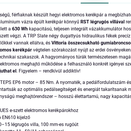
égű, férfiaknak készült hegyi elektromos kerékpár a megbízható
 alumínium vázra épült kerékpár könnyű
RST légrugós villával
re
lett a
630 Wh
kapacitású, teljesen integrált vázakkumulátor hos
zett végzi. A TRP Slate négy dugattyús hidraulikus fékek precíz 
lőkkel vannak ellátva, és
Vittoria összecsukható gumiabroncso
tromos kerékpár
végtelen szórakozást nyújt az erdei ösvényeke
echnikai szakaszok. A hagyományos túrák természetesen magátó
elektromos meghajtó működése a felhasználó konkrét igényei szer
uthat el
. Figyelem – rendkívül addiktív!
TEPS EP6 motor – 85 Nm. A nyomaték, a pedálfordulatszám és 
ntartsák az optimális pedálsegítséget és energiát takarítsanak
nyságú meghajtórendszer – hosszú élettartamú, nagy kapaci
UES e-szett elektromos kerékpárokhoz
tó EN610 kijelző
–15 légrugós villa, 100 mm-es rugóút