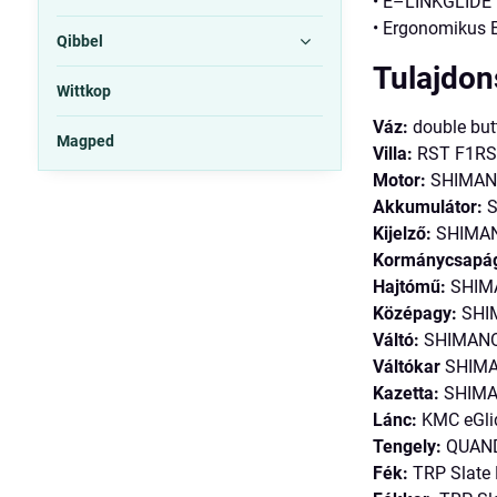
• E–LINKGLIDE 
• Ergonomikus 
Qibbel
Tulajdo
Wittkop
Váz:
double butt
Magped
Villa:
RST F1RST 
Motor:
SHIMANO
Akkumulátor:
S
Kijelző:
SHIMANO
Kormánycsapág
Hajtómű:
SHIMA
Középagy:
SHI
Váltó:
SHIMANO
Váltókar
SHIMA
Kazetta:
SHIMAN
Lánc:
KMC eGli
Tengely:
QUANDO
Fék:
TRP Slate E