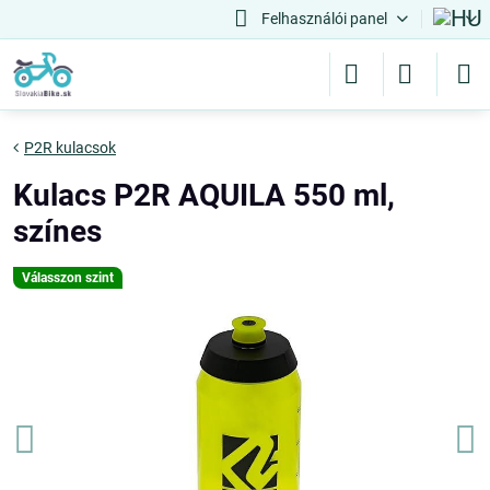
Felhasználói panel
P2R kulacsok
Kulacs P2R AQUILA 550 ml,
színes
Válasszon szint