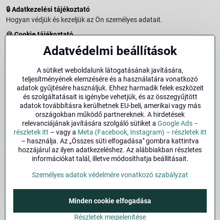
🔒
Adatkezelési tájékoztató
Hogyan védjük és kezeljük az Ön személyes adatait.
🍪
Cookie tájékoztató
A weboldalon használt sütikről és adatkezelésről.
Adatvédelmi beállítások
↩️
Elállási jog – 14 napos visszaküldés
Vásárlástól való elállás menete és feltételei.
A sütiket weboldalunk látogatásának javítására,
teljesítményének elemzésére és a használatára vonatkozó
↩️
Elállás a szerződéstől
adatok gyűjtésére használjuk. Ehhez harmadik felek eszközeit
és szolgáltatásait is igénybe vehetjük, és az összegyűjtött
🏢
Impresszum
adatok továbbításra kerülhetnek EU-beli, amerikai vagy más
Üzemeltetői adatok és jogi tudnivalók.
országokban működő partnereknek. A hirdetések
relevanciájának javítására szolgáló sütiket a
Google Ads –
🔐
Biztonság
részletek itt
– vagy a
Meta (Facebook, Instagram) – részletek itt
– használja. Az „Összes süti elfogadása" gombra kattintva
hozzájárul az ilyen adatkezeléshez. Az alábbiakban részletes
Facebook
Instagram
információkat talál, illetve módosíthatja beállításait.
Személyes adatok védelmére vonatkozó szabályzat
©
2026
Szerzői jog
Adatvédelmi beállítások
Minden cookie elfogadása
Személyes adatok védelmére vonatkozó szabályzat
A megrendelés állapota
Részletek megjelenítése