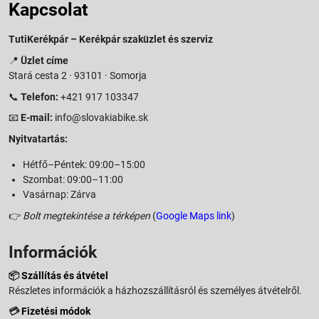
Kapcsolat
TutiKerékpár – Kerékpár szaküzlet és szerviz
📍
Üzlet címe
Stará cesta 2 · 93101 · Somorja
📞
Telefon:
+421 917 103347
📧
E-mail:
info@slovakiabike.sk
Nyitvatartás:
Hétfő–Péntek: 09:00–15:00
Szombat: 09:00–11:00
Vasárnap: Zárva
👉
Bolt megtekintése a térképen
(
Google Maps link
)
Információk
📦
Szállítás és átvétel
Részletes információk a házhozszállításról és személyes átvételről.
💳
Fizetési módok