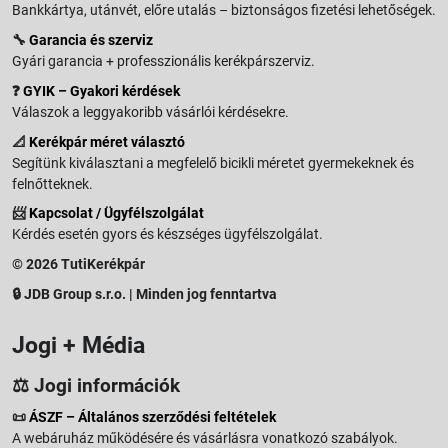
Bankkártya, utánvét, előre utalás – biztonságos fizetési lehetőségek.
🔧
Garancia és szerviz
Gyári garancia + professzionális kerékpárszerviz.
❓
GYIK – Gyakori kérdések
Válaszok a leggyakoribb vásárlói kérdésekre.
📐
Kerékpár méret választó
Segítünk kiválasztani a megfelelő bicikli méretet gyermekeknek és
felnőtteknek.
📨
Kapcsolat / Ügyfélszolgálat
Kérdés esetén gyors és készséges ügyfélszolgálat.
© 2026 TutiKerékpár
🔒 JDB Group s.r.o. | Minden jog fenntartva
Jogi + Média
⚖️ Jogi információk
📜
ÁSZF – Általános szerződési feltételek
A webáruház működésére és vásárlásra vonatkozó szabályok.