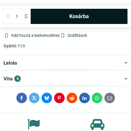
kosárba
Add hozzá a kedvencekhez
Szállítások
Gyártó:
P2R
Leírás
Vita
0
Facebook
Twitter
Bluesky
Pinterest
Reddit
LinkedIn
WhatsApp
E-
mail