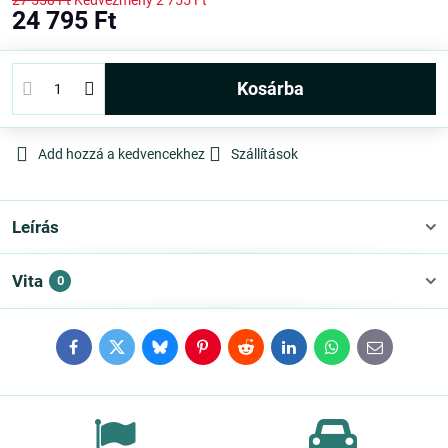
27 550 Ft
Kedvezmény
2 755 Ft
24 795 Ft
kosárba
Add hozzá a kedvencekhez
Szállítások
Leírás
Vita
0
Facebook
Twitter
Bluesky
Pinterest
Reddit
LinkedIn
WhatsApp
E-
mail