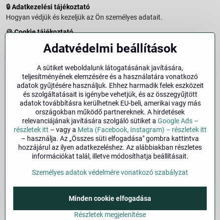
🔒
Adatkezelési tájékoztató
Hogyan védjük és kezeljük az Ön személyes adatait.
🍪
Cookie tájékoztató
A weboldalon használt sütikről és adatkezelésről.
Adatvédelmi beállítások
↩️
Elállási jog – 14 napos visszaküldés
Vásárlástól való elállás menete és feltételei.
A sütiket weboldalunk látogatásának javítására,
teljesítményének elemzésére és a használatára vonatkozó
↩️
Elállás a szerződéstől
adatok gyűjtésére használjuk. Ehhez harmadik felek eszközeit
és szolgáltatásait is igénybe vehetjük, és az összegyűjtött
🏢
Impresszum
adatok továbbításra kerülhetnek EU-beli, amerikai vagy más
Üzemeltetői adatok és jogi tudnivalók.
országokban működő partnereknek. A hirdetések
relevanciájának javítására szolgáló sütiket a
Google Ads –
🔐
Biztonság
részletek itt
– vagy a
Meta (Facebook, Instagram) – részletek itt
– használja. Az „Összes süti elfogadása" gombra kattintva
hozzájárul az ilyen adatkezeléshez. Az alábbiakban részletes
Facebook
Instagram
információkat talál, illetve módosíthatja beállításait.
Személyes adatok védelmére vonatkozó szabályzat
©
2026
Szerzői jog
Adatvédelmi beállítások
Minden cookie elfogadása
Személyes adatok védelmére vonatkozó szabályzat
A megrendelés állapota
Részletek megjelenítése
Alapján készült:
BiznisWeb.sk