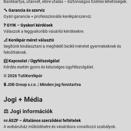
Bankkártya, utánvét, előre utalás – biztonságos fizetési lehetőségek.
🔧
Garancia és szerviz
Gyári garancia + professzionális kerékpárszerviz.
❓
GYIK – Gyakori kérdések
Válaszok a leggyakoribb vásárlói kérdésekre.
📐
Kerékpár méret választó
Segítünk kiválasztani a megfelelő bicikli méretet gyermekeknek és
felnőtteknek.
📨
Kapcsolat / Ügyfélszolgálat
Kérdés esetén gyors és készséges ügyfélszolgálat.
© 2026 TutiKerékpár
🔒 JDB Group s.r.o. | Minden jog fenntartva
Jogi + Média
⚖️ Jogi információk
📜
ÁSZF – Általános szerződési feltételek
A webáruház működésére és vásárlásra vonatkozó szabályok.