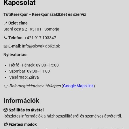
Kapcsolat
TutiKerékpár – Kerékpár szaküzlet és szerviz
📍
Üzlet címe
Stará cesta 2 · 93101 · Somorja
📞
Telefon:
+421 917 103347
📧
E-mail:
info@slovakiabike.sk
Nyitvatartás:
Hétfő–Péntek: 09:00–15:00
Szombat: 09:00–11:00
Vasárnap: Zárva
👉
Bolt megtekintése a térképen
(
Google Maps link
)
Információk
📦
Szállítás és átvétel
Részletes információk a házhozszállításról és személyes átvételről.
💳
Fizetési módok