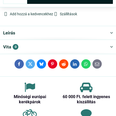
Add hozzá a kedvencekhez
Szállítások
Leírás
Vita
0
Facebook
Twitter
Bluesky
Pinterest
Reddit
LinkedIn
WhatsApp
E-
mail
Minőségi európai
60 000 Ft​. felett ingyenes
kerékpárok
kiszállítás