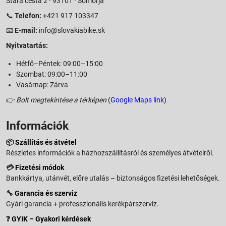
Stará cesta 2 · 93101 · Somorja
📞
Telefon:
+421 917 103347
📧
E-mail:
info@slovakiabike.sk
Nyitvatartás:
Hétfő–Péntek: 09:00–15:00
Szombat: 09:00–11:00
Vasárnap: Zárva
👉
Bolt megtekintése a térképen
(
Google Maps link
)
Információk
📦
Szállítás és átvétel
Részletes információk a házhozszállításról és személyes átvételről.
💳
Fizetési módok
Bankkártya, utánvét, előre utalás – biztonságos fizetési lehetőségek.
🔧
Garancia és szerviz
Gyári garancia + professzionális kerékpárszerviz.
❓
GYIK – Gyakori kérdések