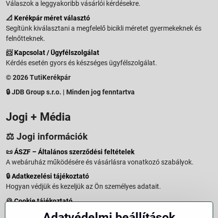
Válaszok a leggyakoribb vásárlói kérdésekre.
📐
Kerékpár méret választó
Segítünk kiválasztani a megfelelő bicikli méretet gyermekeknek és
felnőtteknek.
📨
Kapcsolat / Ügyfélszolgálat
Kérdés esetén gyors és készséges ügyfélszolgálat.
© 2026 TutiKerékpár
🔒 JDB Group s.r.o. | Minden jog fenntartva
Jogi + Média
⚖️ Jogi információk
📜
ÁSZF – Általános szerződési feltételek
A webáruház működésére és vásárlásra vonatkozó szabályok.
🔒
Adatkezelési tájékoztató
Hogyan védjük és kezeljük az Ön személyes adatait.
🍪
Cookie tájékoztató
A weboldalon használt sütikről és adatkezelésről.
Adatvédelmi beállítások