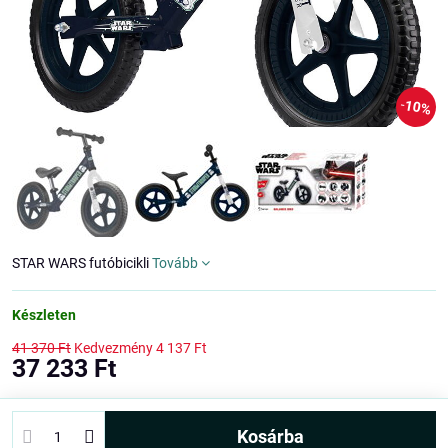
10%
STAR WARS futóbicikli
Tovább
Készleten
41 370 Ft
Kedvezmény
4 137 Ft
37 233 Ft
kosárba