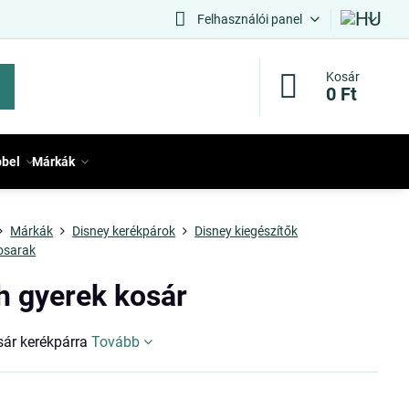
Felhasználói panel
Kosár
0 Ft
bbel
Márkák
Márkák
Disney kerékpárok
Disney kiegészítők
osarak
ch gyerek kosár
sár kerékpárra
Tovább