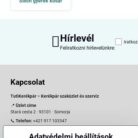
Stitch gyerek kosár
Hírlevél
Iratkoz
Feliratkozni hírlevelünkre:
Kapcsolat
TutiKerékpár – Kerékpár szaküzlet és szerviz
📍
Üzlet címe
Stará cesta 2 · 93101 · Somorja
📞
Telefon:
+421 917 103347
📧
E-mail:
info@slovakiabike.sk
Adatvédelmi beállítások