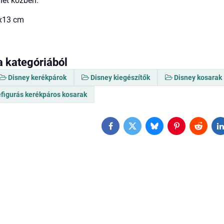
net közben.
3x13 cm
a kategóriából
Disney kerékpárok
Disney kiegészítők
Disney kosarak
figurás kerékpáros kosarak
Facebook
Twitter
Bluesky
Pinterest
Reddit
L