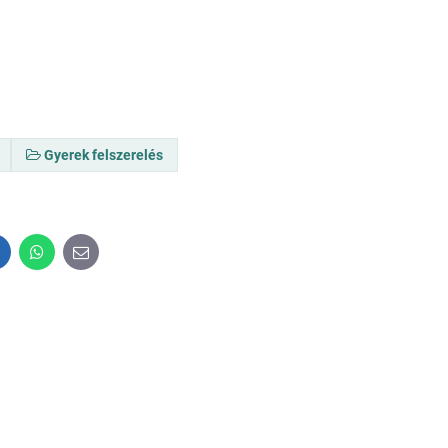
Gyerek felszerelés
inkedIn
WhatsApp
E-
mail