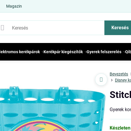
Magazin
Keresés
lektromos kerékpárok
Kerékpár kiegészítők
Gyerek felszerelés
Qi
Bevezetés
Disney k
Stit
Gyerek ko
Készleten