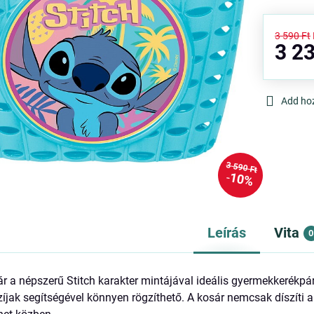
3 590 Ft
3 23
Add ho
3 590 Ft
10%
Leírás
Vita
0
ár a népszerű Stitch karakter mintájával ideális gyermekkerékpá
szíjak segítségével könnyen rögzíthető. A kosár nemcsak díszíti