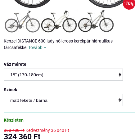
10%
Kenzel DISTANCE 600 lady női cross kerékpár hidraulikus
tárcsafékkel
Tovább
Váz mérete
Színek
Készleten
360 400 Ft
Kedvezmény
36 040 Ft
324 360 Ft