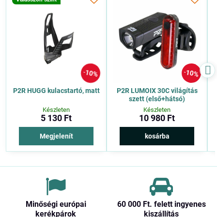
10%
10%
P2R HUGG kulacstartó, matt
P2R LUMOIX 30C világítás
szett (első+hátsó)
Készleten
Készleten
5 130 Ft
10 980 Ft
Megjelenít
kosárba
Minőségi európai
60 000 Ft​. felett ingyenes
kerékpárok
kiszállítás