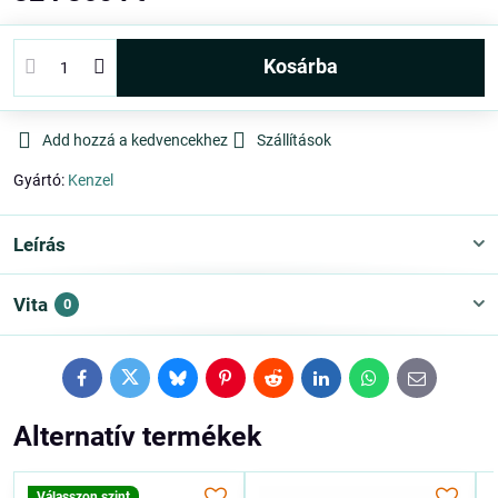
kosárba
Add hozzá a kedvencekhez
Szállítások
Gyártó:
Kenzel
Leírás
Vita
0
Facebook
Twitter
Bluesky
Pinterest
Reddit
LinkedIn
WhatsApp
E-
mail
Alternatív termékek
Válasszon szint