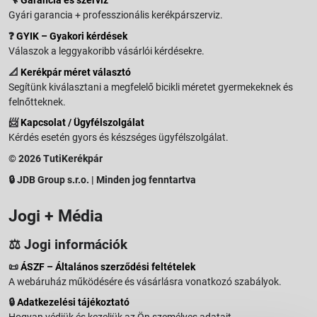
🔧
Garancia és szerviz
Gyári garancia + professzionális kerékpárszerviz.
❓
GYIK – Gyakori kérdések
Válaszok a leggyakoribb vásárlói kérdésekre.
📐
Kerékpár méret választó
Segítünk kiválasztani a megfelelő bicikli méretet gyermekeknek és
felnőtteknek.
📨
Kapcsolat / Ügyfélszolgálat
Kérdés esetén gyors és készséges ügyfélszolgálat.
© 2026 TutiKerékpár
🔒 JDB Group s.r.o. | Minden jog fenntartva
Jogi + Média
⚖️ Jogi információk
📜
ÁSZF – Általános szerződési feltételek
A webáruház működésére és vásárlásra vonatkozó szabályok.
🔒
Adatkezelési tájékoztató