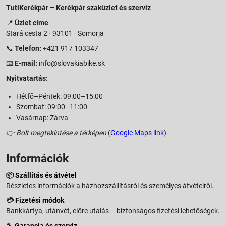
TutiKerékpár – Kerékpár szaküzlet és szerviz
📍
Üzlet címe
Stará cesta 2 · 93101 · Somorja
📞
Telefon:
+421 917 103347
📧
E-mail:
info@slovakiabike.sk
Nyitvatartás:
Hétfő–Péntek: 09:00–15:00
Szombat: 09:00–11:00
Vasárnap: Zárva
👉
Bolt megtekintése a térképen
(
Google Maps link
)
Információk
📦
Szállítás és átvétel
Részletes információk a házhozszállításról és személyes átvételről.
💳
Fizetési módok
Bankkártya, utánvét, előre utalás – biztonságos fizetési lehetőségek.