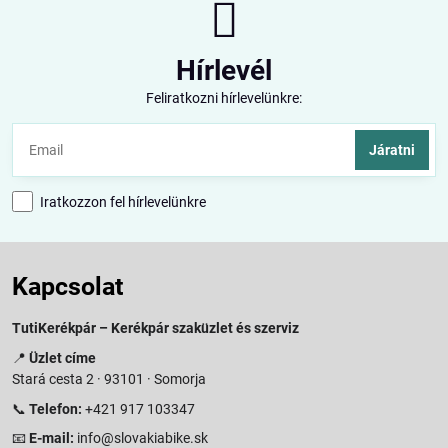
Hírlevél
Feliratkozni hírlevelünkre:
Járatni
Iratkozzon fel hírlevelünkre
Kapcsolat
TutiKerékpár – Kerékpár szaküzlet és szerviz
📍
Üzlet címe
Stará cesta 2 · 93101 · Somorja
📞
Telefon:
+421 917 103347
📧
E-mail:
info@slovakiabike.sk