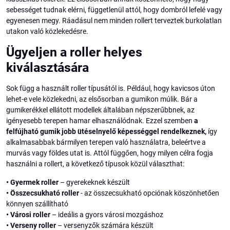
sebességet tudnak elérni, függetlenül attól, hogy dombról lefelé vagy
egyenesen megy. Ráadásul nem minden rollert terveztek burkolatlan
utakon való közlekedésre.
Ügyeljen a roller helyes
kiválasztására
Sok függ a használt roller típusától is. Például, hogy kavicsos úton
lehet-e vele közlekedni, az elsősorban a gumikon múlik. Bár a
gumikerékkel ellátott modellek általában népszerűbbnek, az
igényesebb terepen hamar elhasználódnak. Ezzel szemben
a
felfújható gumik jobb ütéselnyelő képességgel rendelkeznek,
így
alkalmasabbak bármilyen terepen való használatra, beleértve a
murvás vagy földes utat is. Attól függően, hogy milyen célra fogja
használni a rollert, a következő típusok közül választhat:
•
Gyermek roller
– gyerekeknek készült
•
Összecsukható roller
- az összecsukható opciónak köszönhetően
könnyen szállítható
•
Városi roller
– ideális a gyors városi mozgáshoz
•
Verseny roller
– versenyzők számára készült