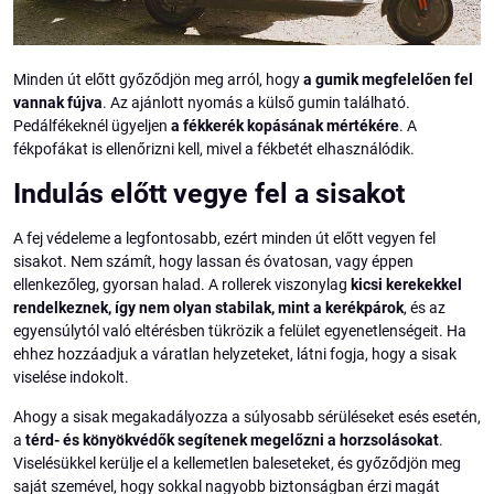
Minden út előtt győződjön meg arról, hogy
a gumik megfelelően fel
vannak fújva
. Az ajánlott nyomás a külső gumin található.
Pedálfékeknél ügyeljen
a fékkerék kopásának mértékére
. A
fékpofákat is ellenőrizni kell, mivel a fékbetét elhasználódik.
Indulás előtt vegye fel a sisakot
A fej védeleme a legfontosabb, ezért minden út előtt vegyen fel
sisakot. Nem számít, hogy lassan és óvatosan, vagy éppen
ellenkezőleg, gyorsan halad. A rollerek viszonylag
kicsi kerekekkel
rendelkeznek, így nem olyan stabilak, mint a kerékpárok
, és az
egyensúlytól való eltérésben tükrözik a felület egyenetlenségeit. Ha
ehhez hozzáadjuk a váratlan helyzeteket, látni fogja, hogy a sisak
viselése indokolt.
Ahogy a sisak megakadályozza a súlyosabb sérüléseket esés esetén,
a
térd- és könyökvédők segítenek megelőzni a horzsolásokat
.
Viselésükkel kerülje el a kellemetlen baleseteket, és győződjön meg
saját szemével, hogy sokkal nagyobb biztonságban érzi magát