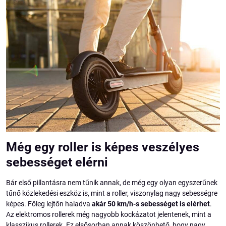
Még egy roller is képes veszélyes
sebességet elérni
Bár első pillantásra nem tűnik annak, de még egy olyan egyszerűnek
tűnő közlekedési eszköz is, mint a roller, viszonylag nagy sebességre
képes. Főleg lejtőn haladva
akár 50 km/h-s sebességet is elérhet
.
Az elektromos rollerek még nagyobb kockázatot jelentenek, mint a
klasszikus rollerek. Ez elsősorban annak köszönhető, hogy nagy