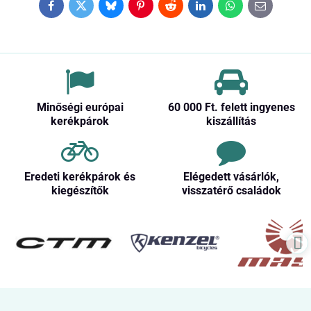
Facebook
Twitter
Bluesky
Pinterest
Reddit
LinkedIn
WhatsApp
E-
mail
Minőségi európai
60 000 Ft​. felett ingyenes
kerékpárok
kiszállítás
Eredeti kerékpárok és
Elégedett vásárlók,
kiegészítők
visszatérő családok