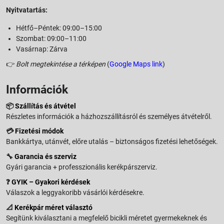
Nyitvatartás:
Hétfő–Péntek: 09:00–15:00
Szombat: 09:00–11:00
Vasárnap: Zárva
👉
Bolt megtekintése a térképen
(
Google Maps link
)
Információk
📦
Szállítás és átvétel
Részletes információk a házhozszállításról és személyes átvételről.
💳
Fizetési módok
Bankkártya, utánvét, előre utalás – biztonságos fizetési lehetőségek.
🔧
Garancia és szerviz
Gyári garancia + professzionális kerékpárszerviz.
❓
GYIK – Gyakori kérdések
Válaszok a leggyakoribb vásárlói kérdésekre.
📐
Kerékpár méret választó
Segítünk kiválasztani a megfelelő bicikli méretet gyermekeknek és