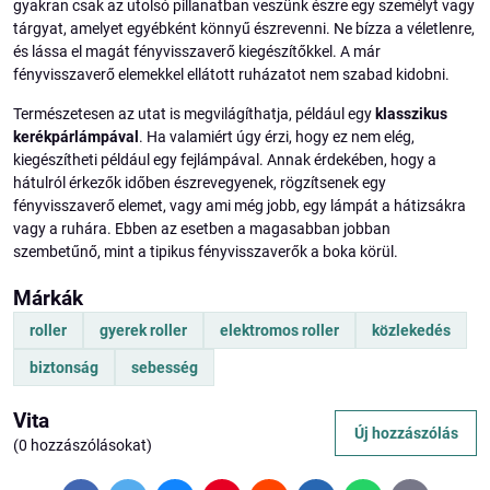
gyakran csak az utolsó pillanatban veszünk észre egy személyt vagy
tárgyat, amelyet egyébként könnyű észrevenni. Ne bízza a véletlenre,
és lássa el magát fényvisszaverő kiegészítőkkel. A már
fényvisszaverő elemekkel ellátott ruházatot nem szabad kidobni.
Természetesen az utat is megvilágíthatja, például egy
klasszikus
kerékpárlámpával
. Ha valamiért úgy érzi, hogy ez nem elég,
kiegészítheti például egy fejlámpával. Annak érdekében, hogy a
hátulról érkezők időben észrevegyenek, rögzítsenek egy
fényvisszaverő elemet, vagy ami még jobb, egy lámpát a hátizsákra
vagy a ruhára. Ebben az esetben a magasabban jobban
szembetűnő, mint a tipikus fényvisszaverők a boka körül.
Márkák
roller
gyerek roller
elektromos roller
közlekedés
biztonság
sebesség
Vita
Új hozzászólás
(0 hozzászólásokat)