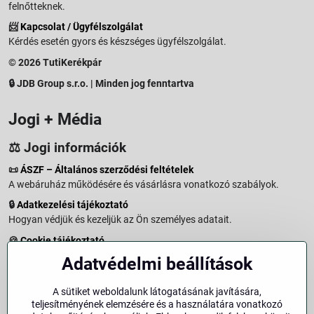
felnőtteknek.
📨
Kapcsolat / Ügyfélszolgálat
Kérdés esetén gyors és készséges ügyfélszolgálat.
© 2026 TutiKerékpár
🔒 JDB Group s.r.o. | Minden jog fenntartva
Jogi + Média
⚖️ Jogi információk
📜
ÁSZF – Általános szerződési feltételek
A webáruház működésére és vásárlásra vonatkozó szabályok.
🔒
Adatkezelési tájékoztató
Hogyan védjük és kezeljük az Ön személyes adatait.
🍪
Cookie tájékoztató
A weboldalon használt sütikről és adatkezelésről.
Adatvédelmi beállítások
↩️
Elállási jog – 14 napos visszaküldés
Vásárlástól való elállás menete és feltételei.
A sütiket weboldalunk látogatásának javítására,
teljesítményének elemzésére és a használatára vonatkozó
↩️
Elállás a szerződéstől