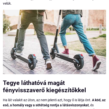
velük.
Tegye láthatóvá magát
fényvisszaverő kiegészítőkkel
Ha lát valakit az úton, az nem jelenti azt, hogy ő is látja önt.
A köd, az
eső, a homály vagy a sötétség rontja a látásviszonyokat
, és