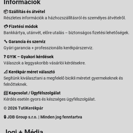
Információk
📦
Szállítás és átvétel
Részletes információk a házhozszállításról és személyes átvételről.
💳
Fizetési módok
Bankkártya, utánvét, előre utalás – biztonságos fizetési lehetőségek.
🔧
Garancia és szerviz
Gyári garancia + professzionális kerékpárszerviz.
❓
GYIK – Gyakori kérdések
Válaszok a leggyakoribb vásárlói kérdésekre.
📐
Kerékpár méret választó
Segítünk kiválasztani a megfelelő bicikli méretet gyermekeknek és
felnőtteknek.
📨
Kapcsolat / Ügyfélszolgálat
Kérdés esetén gyors és készséges ügyfélszolgálat.
© 2026 TutiKerékpár
🔒 JDB Group s.r.o. | Minden jog fenntartva
Jogi + Média