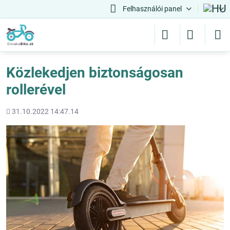
Felhasználói panel
Közlekedjen biztonságosan
rollerével
Hozááadott
31.10.2022 14:47.14