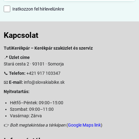
Iratkozzon fel hírlevelünkre
Kapcsolat
TutiKerékpár – Kerékpár szaküzlet és szerviz
📍
Üzlet címe
Stará cesta 2 · 93101 · Somorja
📞
Telefon:
+421 917 103347
📧
E-mail:
info@slovakiabike.sk
Nyitvatartás:
Hétfő–Péntek: 09:00–15:00
Szombat: 09:00–11:00
Vasárnap: Zárva
👉
Bolt megtekintése a térképen
(
Google Maps link
)