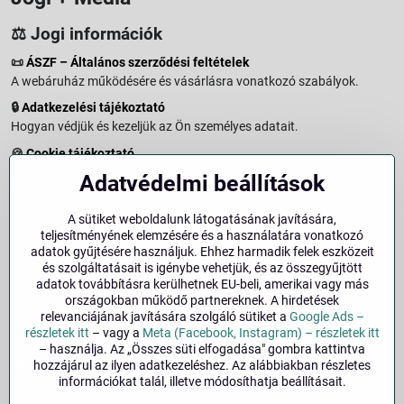
⚖️ Jogi információk
📜
ÁSZF – Általános szerződési feltételek
A webáruház működésére és vásárlásra vonatkozó szabályok.
🔒
Adatkezelési tájékoztató
Hogyan védjük és kezeljük az Ön személyes adatait.
🍪
Cookie tájékoztató
A weboldalon használt sütikről és adatkezelésről.
Adatvédelmi beállítások
↩️
Elállási jog – 14 napos visszaküldés
Vásárlástól való elállás menete és feltételei.
A sütiket weboldalunk látogatásának javítására,
teljesítményének elemzésére és a használatára vonatkozó
↩️
Elállás a szerződéstől
adatok gyűjtésére használjuk. Ehhez harmadik felek eszközeit
és szolgáltatásait is igénybe vehetjük, és az összegyűjtött
🏢
Impresszum
adatok továbbításra kerülhetnek EU-beli, amerikai vagy más
Üzemeltetői adatok és jogi tudnivalók.
országokban működő partnereknek. A hirdetések
relevanciájának javítására szolgáló sütiket a
Google Ads –
🔐
Biztonság
részletek itt
– vagy a
Meta (Facebook, Instagram) – részletek itt
– használja. Az „Összes süti elfogadása" gombra kattintva
hozzájárul az ilyen adatkezeléshez. Az alábbiakban részletes
Facebook
Instagram
információkat talál, illetve módosíthatja beállításait.