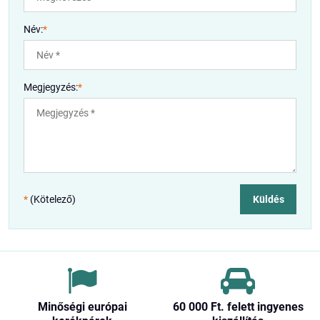
Név:
*
Megjegyzés:
*
*
(Kötelező)
Küldés
Minőségi európai
60 000 Ft​. felett ingyenes