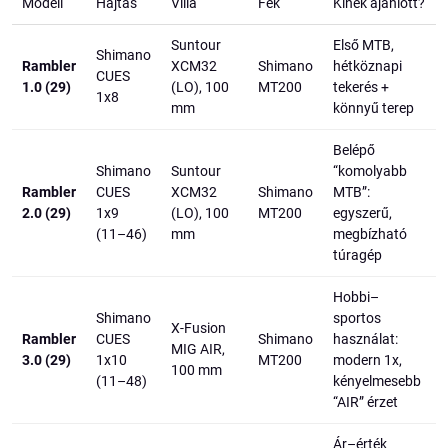
Modell
Hajtás
Villa
Fék
Kinek ajánlott?
Suntour
Első MTB,
Shimano
Rambler
XCM32
Shimano
hétköznapi
CUES
1.0 (29)
(LO), 100
MT200
tekerés +
1x8
mm
könnyű terep
Belépő
Shimano
Suntour
“komolyabb
Rambler
CUES
XCM32
Shimano
MTB”:
2.0 (29)
1x9
(LO), 100
MT200
egyszerű,
(11–46)
mm
megbízható
túragép
Hobbi–
Shimano
sportos
X-Fusion
Rambler
CUES
Shimano
használat:
MIG AIR,
3.0 (29)
1x10
MT200
modern 1x,
100 mm
(11–48)
kényelmesebb
“AIR” érzet
Ár–érték