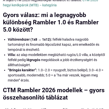
A teljes CTM 2026 hegyikerékpár kínálatot itt találod:
CTM 2026
hegyi kerékpárok (MTB) – kategória
Gyors válasz: mi a legnagyobb
különbség Rambler 1.0 és Rambler
5.0 között?
Váltórendszer (1x8 → 1x12):
felfelé haladva nagyobb
tartományt és finomabb lépcsőzést kapsz, ami emelkedőn és
tempónál is érezhető.
Villa:
az alap modellekben megbízható rugós/LO villa, a középtől
felfelé pedig
légrugós
megoldások a jobb érzékenységért és
állíthatóságért.
“Bringás karakter”:
1.0–2.0 = nyugodt, biztos belépő; 3.0–4.0 =
sportosabb, modernebb; 5.0 = a “ha már veszek, legyen meg
minden” érzés.
CTM Rambler 2026 modellek – gyors
összehasonlító táblázat