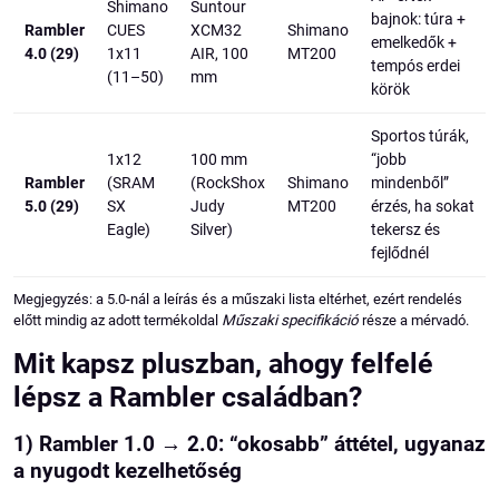
Shimano
Suntour
bajnok: túra +
Rambler
CUES
XCM32
Shimano
emelkedők +
4.0 (29)
1x11
AIR, 100
MT200
tempós erdei
(11–50)
mm
körök
Sportos túrák,
1x12
100 mm
“jobb
Rambler
(SRAM
(RockShox
Shimano
mindenből”
5.0 (29)
SX
Judy
MT200
érzés, ha sokat
Eagle)
Silver)
tekersz és
fejlődnél
Megjegyzés: a 5.0-nál a leírás és a műszaki lista eltérhet, ezért rendelés
előtt mindig az adott termékoldal
Műszaki specifikáció
része a mérvadó.
Mit kapsz pluszban, ahogy felfelé
lépsz a Rambler családban?
1) Rambler 1.0 → 2.0: “okosabb” áttétel, ugyanaz
a nyugodt kezelhetőség