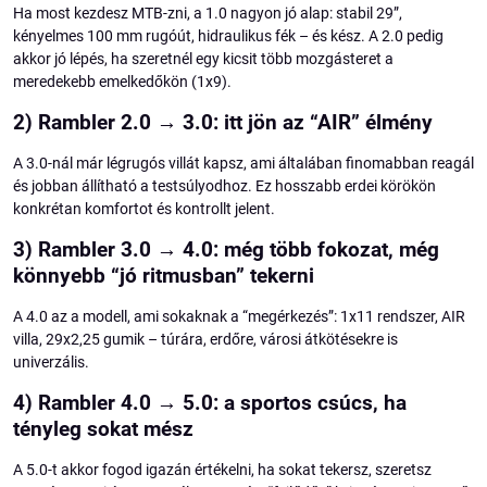
Ha most kezdesz MTB-zni, a 1.0 nagyon jó alap: stabil 29”,
kényelmes 100 mm rugóút, hidraulikus fék – és kész. A 2.0 pedig
akkor jó lépés, ha szeretnél egy kicsit több mozgásteret a
meredekebb emelkedőkön (1x9).
2) Rambler 2.0 → 3.0: itt jön az “AIR” élmény
A 3.0-nál már légrugós villát kapsz, ami általában finomabban reagál
és jobban állítható a testsúlyodhoz. Ez hosszabb erdei körökön
konkrétan komfortot és kontrollt jelent.
3) Rambler 3.0 → 4.0: még több fokozat, még
könnyebb “jó ritmusban” tekerni
A 4.0 az a modell, ami sokaknak a “megérkezés”: 1x11 rendszer, AIR
villa, 29x2,25 gumik – túrára, erdőre, városi átkötésekre is
univerzális.
4) Rambler 4.0 → 5.0: a sportos csúcs, ha
tényleg sokat mész
A 5.0-t akkor fogod igazán értékelni, ha sokat tekersz, szeretsz