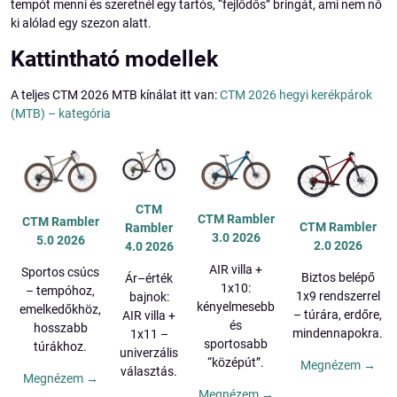
tempót menni és szeretnél egy tartós, “fejlődős” bringát, ami nem nő
ki alólad egy szezon alatt.
Kattintható modellek
A teljes CTM 2026 MTB kínálat itt van:
CTM 2026 hegyi kerékpárok
(MTB) – kategória
CTM
CTM Rambler
CTM Rambler
CTM Rambler
Rambler
3.0 2026
5.0 2026
2.0 2026
4.0 2026
AIR villa +
Sportos csúcs
Biztos belépő
Ár–érték
1x10:
– tempóhoz,
1x9 rendszerrel
bajnok:
kényelmesebb
emelkedőkhöz,
– túrára, erdőre,
AIR villa +
és
hosszabb
mindennapokra.
1x11 –
sportosabb
túrákhoz.
univerzális
“középút”.
Megnézem →
választás.
Megnézem →
Megnézem →