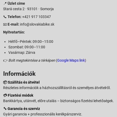
📍
Üzlet címe
Stará cesta 2 · 93101 · Somorja
📞
Telefon:
+421 917 103347
📧
E-mail:
info@slovakiabike.sk
Nyitvatartás:
Hétfő–Péntek: 09:00–15:00
Szombat: 09:00–11:00
Vasárnap: Zárva
👉
Bolt megtekintése a térképen
(
Google Maps link
)
Információk
📦
Szállítás és átvétel
Részletes információk a házhozszállításról és személyes átvételről.
💳
Fizetési módok
Bankkártya, utánvét, előre utalás – biztonságos fizetési lehetőségek.
🔧
Garancia és szerviz
Gyári garancia + professzionális kerékpárszerviz.