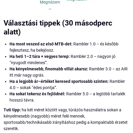
Megnézem
→
Választási tippek (30 másodperc
alatt)
Ha most veszed az első MTB-det:
Rambler 1.0 – és később
fejlesztesz, ha belejössz.
Ha heti 1–2 túra + vegyes terep:
Rambler 2.0 – nagyon jó
“nyugodt mindenes”.
Ha kényelmesebb, finomabb villát akarsz:
Rambler 3.0 – az AIR
itt már nagy ugrás.
Ha a legjobb ár–értéket keresed sportosabb szinten:
Rambler
4.0 – sokak “édes pontja”.
Ha sokat tekersz és fejlődnél:
Rambler 5.0 – a legtöbb tartalék
hosszú távra.
Tuti tipp:
ha két méret között vagy, túrázós használatra sokan a
kényelmesebb (nagyobb) méret felé mennek,
sportosabb/technikásabb irányításhoz pedig a kompaktabb érzetet
szeretik.