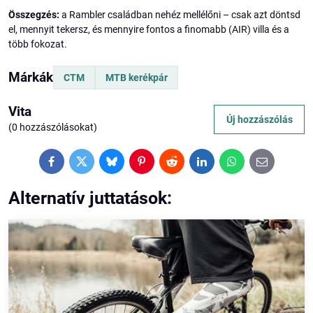
Összegzés:
a Rambler családban nehéz mellélőni – csak azt döntsd
el, mennyit tekersz, és mennyire fontos a finomabb (AIR) villa és a
több fokozat.
Márkák
CTM
MTB kerékpár
Vita
Új hozzászólás
(0 hozzászólásokat)
Facebook
Twitter
Bluesky
Pinterest
Reddit
LinkedIn
WhatsApp
E-
mail
Alternatív juttatások: