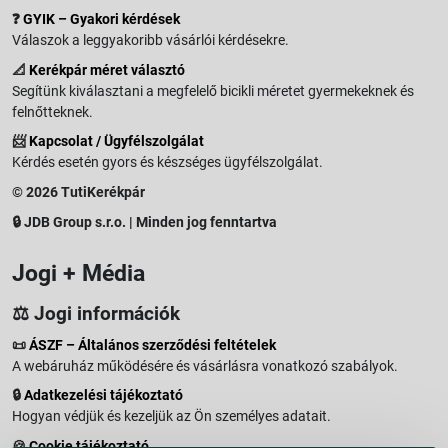
❓
GYIK – Gyakori kérdések
Válaszok a leggyakoribb vásárlói kérdésekre.
📐
Kerékpár méret választó
Segítünk kiválasztani a megfelelő bicikli méretet gyermekeknek és
felnőtteknek.
📨
Kapcsolat / Ügyfélszolgálat
Kérdés esetén gyors és készséges ügyfélszolgálat.
© 2026 TutiKerékpár
🔒 JDB Group s.r.o. | Minden jog fenntartva
Jogi + Média
⚖️ Jogi információk
📜
ÁSZF – Általános szerződési feltételek
A webáruház működésére és vásárlásra vonatkozó szabályok.
🔒
Adatkezelési tájékoztató
Hogyan védjük és kezeljük az Ön személyes adatait.
🍪
Cookie tájékoztató