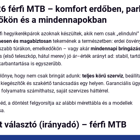
 férfi MTB – komfort erdőben, par
őkön és a mindennapokban
i hegyikerékpárok azoknak készültek, akik nem csak „elindulni”
esen és magabiztosan
tekernének a természetben: erdei ösvén
szabb túrákon, emelkedőkön – vagy akár
mindennapi bringázá
és (első teleszkóp, hátul merev) jó ár–érték arányt ad: stabil, tar
 karbantartása is egyszerűbb.
előnye, hogy nem csak bringát adunk:
teljes körű szerviz
, beállí
kiegészítők és szakértő tanácsadás egy helyen. Garanciális ügy
ó
folyamatra számíthatsz, saját szervizes háttérrel.
éd, a döntést felgyorsítja az alábbi mérettábla és a modellek
sa.
 választó (irányadó) – férfi MTB