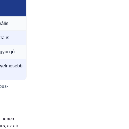
eális
ra is
agyon jó
nyelmesebb
pus-
”, hanem
rs, az air