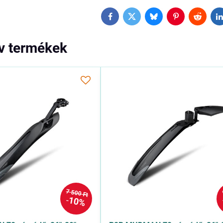
Facebook
Twitter
Bluesky
Pinterest
Reddit
L
ív termékek
7 500 Ft
10%