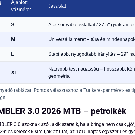
g
Ajánlott
Javaslat
vázméret
S
Alacsonyabb testalkat / 27,5" gyakran id
M
Univerzális méret – túra és mindennapok
L
Stabilabb, nyugodtabb irányítás – 29" n
Nagyobb testmagasság – hosszabb, ké
XL
geometria
nyadó táblázat. Pontos választáshoz a Tutikerekpar méret- és tí
ít.
BLER 3.0 2026 MTB – petrolkék
BLER 3.0 azoknak szól, akik szeretik, ha a bringa nem csak „jó
 29"-es kerekek kisimítják az utat, az 1x10 hajtás egyszerű és gyo