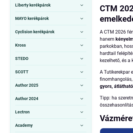
Liberty kerékpárok
CTM 2026
emelked
MAYO kerékpárok
A CTM 2026 férf
Cyclision kerékpárok
hanem
kényelm
Kross
parkokban, hos
hardtail felépít
STEDO
kezelhető, és a
A Tutikerekpar 
SCOTT
finomhangolás, 
Author 2025
gyors, átláthat
Tipp: ha szeretn
Author 2024
összehasonlítá
Lectron
Vázméret
Academy