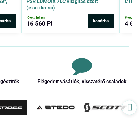
9″,
P2R LUMOIX 70C világítás szett
CTM GE
(első+hátsó)
Készleten
Készlet
sárba
kosárba
16 560 Ft
4 600
egészítők
Elégedett vásárlók, visszatérő családok