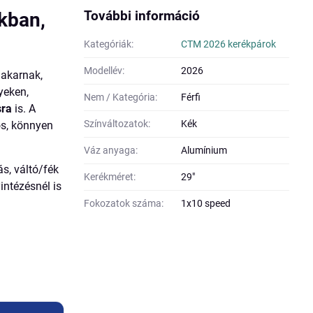
További információ
kban,
Kategóriák:
CTM 2026 kerékpárok
Modellév:
2026
 akarnak,
yeken,
Nem / Kategória:
Férfi
sra
is. A
Színváltozatok:
Kék
tós, könnyen
Váz anyaga:
Alumínium
tás, váltó/fék
Kerékméret:
29"
intézésnél is
Fokozatok száma:
1x10 speed