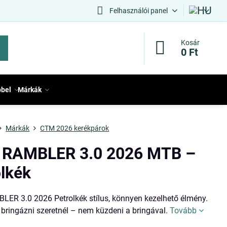
Felhasználói panel
Kosár
0 Ft
bbel
Márkák
Márkák
CTM 2026 kerékpárok
RAMBLER 3.0 2026 MTB –
olkék
ER 3.0 2026 Petrolkék stílus, könnyen kezelhető élmény.
a bringázni szeretnél – nem küzdeni a bringával.
Tovább