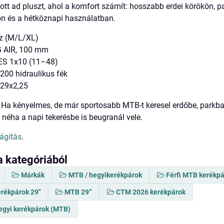
 ott ad pluszt, ahol a komfort számít: hosszabb erdei körökön, p
n és a hétköznapi használatban.
z (M/L/XL)
G AIR, 100 mm
S 1x10 (11–48)
00 hidraulikus fék
29x2,25
Ha kényelmes, de már sportosabb MTB-t keresel erdőbe, parkba
 néha a napi tekerésbe is beugranál vele.
lágítás
.
a kategóriából
Márkák
MTB / hegyikerékpárok
Férfi MTB kerékp
erékpárok 29"
MTB 29”
CTM 2026 kerékpárok
gyi kerékpárok (MTB)