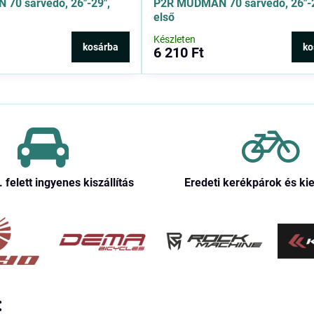
70 sárvédő, 26″-29″,
P2R MUDMAN 70 sárvédő, 26″-2
első
Készleten
kosárba
ko
6 210 Ft
. felett ingyenes kiszállítás
Eredeti kerékpárok és ki
: