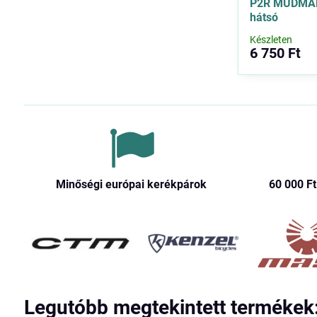
P2R MUDMAN 
hátsó
Készleten
6 750 Ft
Minőségi európai kerékpárok
60 000 Ft​
Legutóbb megtekintett termékek