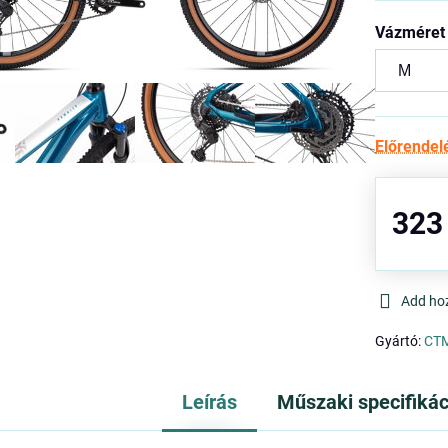
Vázméret
Előrendel
323
Add ho
Gyártó:
CT
Leírás
Műszaki specifikác