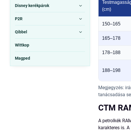
Testmagassá
Disney kerékpárok
(cm)
P2R
150–165
Qibbel
165–178
Wittkop
178–188
Magped
188–198
Megjegyzés: irá
tanácsadása seg
CTM RAM
A petrolkék RAM
karakteres is. A