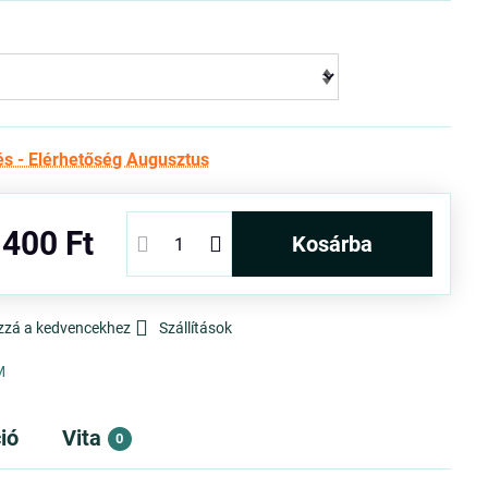
és - Elérhetőség Augusztus
 400 Ft
kosárba
zzá a kedvencekhez
Szállítások
M
ió
Vita
0