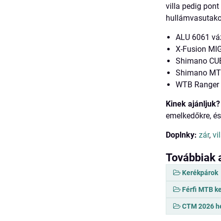
villa pedig pont
hullámvasutako
ALU 6061 vá
X-Fusion MI
Shimano CUE
Shimano MT2
WTB Ranger 
Kinek ajánljuk?
emelkedőkre, és
Doplnky:
zár
,
vi
Továbbiak 
Kerékpárok
Férfi MTB k
CTM 2026 he