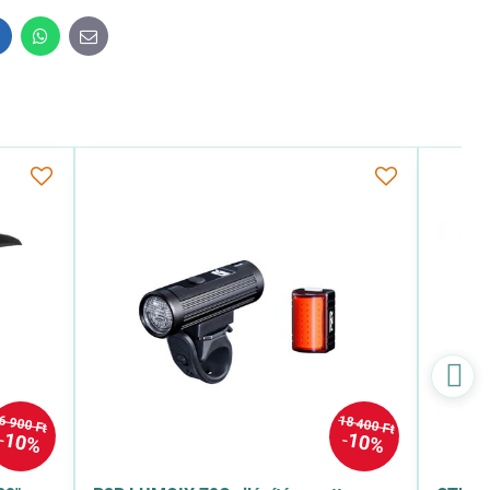
inkedIn
WhatsApp
E-
mail
18 400 Ft
6 900 Ft
10%
10%