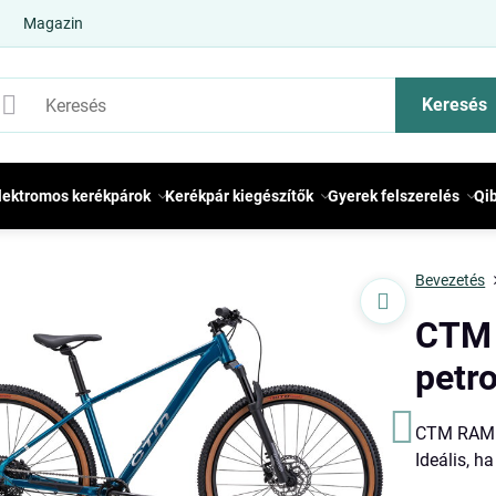
Magazin
Keresés
lektromos kerékpárok
Kerékpár kiegészítők
Gyerek felszerelés
Qi
Bevezetés
CTM 
petr
CTM RAMBL
Ideális, h