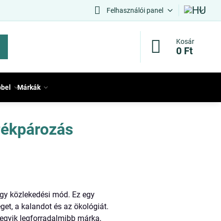
Felhasználói panel
Kosár
0 Ft
bbel
Márkák
rékpározás
gy közlekedési mód. Ez egy
get, a kalandot és az ökológiát.
egyik legforradalmibb márka,