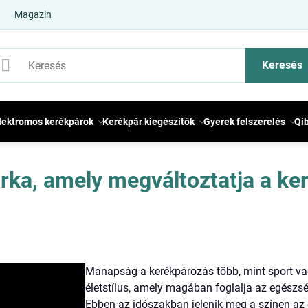
Magazin
Keresés
lektromos kerékpárok
Kerékpár kiegészítők
Gyerek felszerelés
Qi
árka, amely megváltoztatja a ke
Manapság a kerékpározás több, mint sport va
életstílus, amely magában foglalja az egészsé
Ebben az időszakban jelenik meg a színen az 