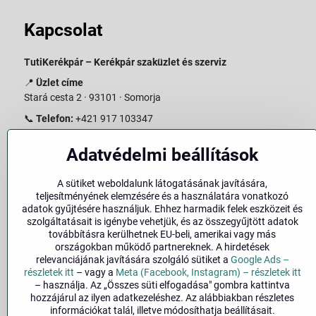
Kapcsolat
TutiKerékpár – Kerékpár szaküzlet és szerviz
📍
Üzlet címe
Stará cesta 2 · 93101 · Somorja
📞
Telefon:
+421 917 103347
📧
E-mail:
info@slovakiabike.sk
Adatvédelmi beállítások
Nyitvatartás:
A sütiket weboldalunk látogatásának javítására,
Hétfő–Péntek: 09:00–15:00
teljesítményének elemzésére és a használatára vonatkozó
Szombat: 09:00–11:00
adatok gyűjtésére használjuk. Ehhez harmadik felek eszközeit és
Vasárnap: Zárva
szolgáltatásait is igénybe vehetjük, és az összegyűjtött adatok
továbbításra kerülhetnek EU-beli, amerikai vagy más
👉
Bolt megtekintése a térképen
(
Google Maps link
)
országokban működő partnereknek. A hirdetések
relevanciájának javítására szolgáló sütiket a
Google Ads –
részletek itt
– vagy a
Meta (Facebook, Instagram) – részletek itt
– használja. Az „Összes süti elfogadása" gombra kattintva
hozzájárul az ilyen adatkezeléshez. Az alábbiakban részletes
információkat talál, illetve módosíthatja beállításait.