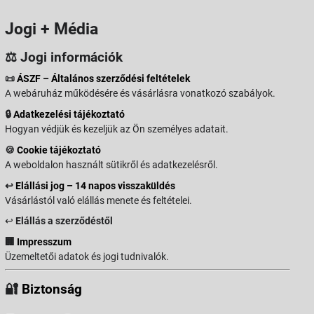
Jogi + Média
⚖️ Jogi információk
📜
ÁSZF – Általános szerződési feltételek
A webáruház működésére és vásárlásra vonatkozó szabályok.
🔒
Adatkezelési tájékoztató
Hogyan védjük és kezeljük az Ön személyes adatait.
🍪
Cookie tájékoztató
A weboldalon használt sütikről és adatkezelésről.
↩️
Elállási jog – 14 napos visszaküldés
Vásárlástól való elállás menete és feltételei.
↩️
Elállás a szerződéstől
🏢
Impresszum
Üzemeltetői adatok és jogi tudnivalók.
🔐
Biztonság