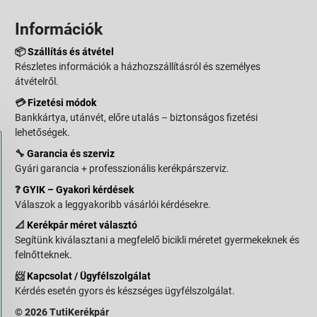
Információk
📦
Szállítás és átvétel
Részletes információk a házhozszállításról és személyes
átvételről.
💳
Fizetési módok
Bankkártya, utánvét, előre utalás – biztonságos fizetési
lehetőségek.
🔧
Garancia és szerviz
Gyári garancia + professzionális kerékpárszerviz.
❓
GYIK – Gyakori kérdések
Válaszok a leggyakoribb vásárlói kérdésekre.
📐
Kerékpár méret választó
Segítünk kiválasztani a megfelelő bicikli méretet gyermekeknek és
felnőtteknek.
📨
Kapcsolat / Ügyfélszolgálat
Kérdés esetén gyors és készséges ügyfélszolgálat.
© 2026 TutiKerékpár