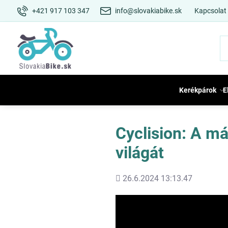
+421 917 103 347
info@slovakiabike.sk
Kapcsolat
Kerékpárok
E
Cyclision: A m
világát
Hozááadott
26.6.2024 13:13.47