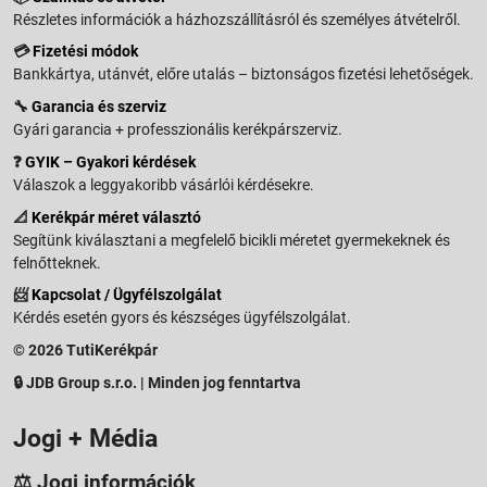
Részletes információk a házhozszállításról és személyes átvételről.
💳
Fizetési módok
Bankkártya, utánvét, előre utalás – biztonságos fizetési lehetőségek.
🔧
Garancia és szerviz
Gyári garancia + professzionális kerékpárszerviz.
❓
GYIK – Gyakori kérdések
Válaszok a leggyakoribb vásárlói kérdésekre.
📐
Kerékpár méret választó
Segítünk kiválasztani a megfelelő bicikli méretet gyermekeknek és
felnőtteknek.
📨
Kapcsolat / Ügyfélszolgálat
Kérdés esetén gyors és készséges ügyfélszolgálat.
© 2026 TutiKerékpár
🔒 JDB Group s.r.o. | Minden jog fenntartva
Jogi + Média
⚖️ Jogi információk