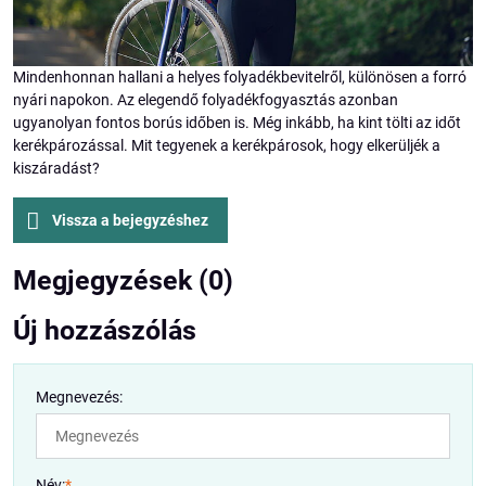
Mindenhonnan hallani a helyes folyadékbevitelről, különösen a forró
nyári napokon. Az elegendő folyadékfogyasztás azonban
ugyanolyan fontos borús időben is. Még inkább, ha kint tölti az időt
kerékpározással. Mit tegyenek a kerékpárosok, hogy elkerüljék a
kiszáradást?
Vissza a bejegyzéshez
Megjegyzések (0)
Új hozzászólás
Megnevezés:
Név:
*