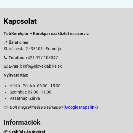
Kapcsolat
TutiKerékpár – Kerékpár szaküzlet és szerviz
📍
Üzlet címe
Stará cesta 2 · 93101 · Somorja
📞
Telefon:
+421 917 103347
📧
E-mail:
info@slovakiabike.sk
Nyitvatartás:
Hétfő–Péntek: 09:00–15:00
Szombat: 09:00–11:00
Vasárnap: Zárva
👉
Bolt megtekintése a térképen
(
Google Maps link
)
Információk
📦
Szállítás és átvétel