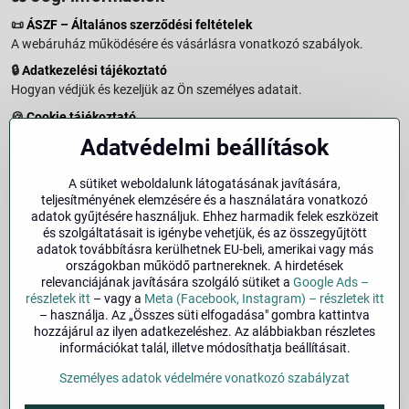
📜
ÁSZF – Általános szerződési feltételek
A webáruház működésére és vásárlásra vonatkozó szabályok.
🔒
Adatkezelési tájékoztató
Hogyan védjük és kezeljük az Ön személyes adatait.
🍪
Cookie tájékoztató
A weboldalon használt sütikről és adatkezelésről.
Adatvédelmi beállítások
↩️
Elállási jog – 14 napos visszaküldés
Vásárlástól való elállás menete és feltételei.
A sütiket weboldalunk látogatásának javítására,
teljesítményének elemzésére és a használatára vonatkozó
↩️
Elállás a szerződéstől
adatok gyűjtésére használjuk. Ehhez harmadik felek eszközeit
és szolgáltatásait is igénybe vehetjük, és az összegyűjtött
🏢
Impresszum
adatok továbbításra kerülhetnek EU-beli, amerikai vagy más
Üzemeltetői adatok és jogi tudnivalók.
országokban működő partnereknek. A hirdetések
relevanciájának javítására szolgáló sütiket a
Google Ads –
🔐
Biztonság
részletek itt
– vagy a
Meta (Facebook, Instagram) – részletek itt
– használja. Az „Összes süti elfogadása" gombra kattintva
hozzájárul az ilyen adatkezeléshez. Az alábbiakban részletes
Facebook
Instagram
információkat talál, illetve módosíthatja beállításait.
Személyes adatok védelmére vonatkozó szabályzat
©
2026
Szerzői jog
Adatvédelmi beállítások