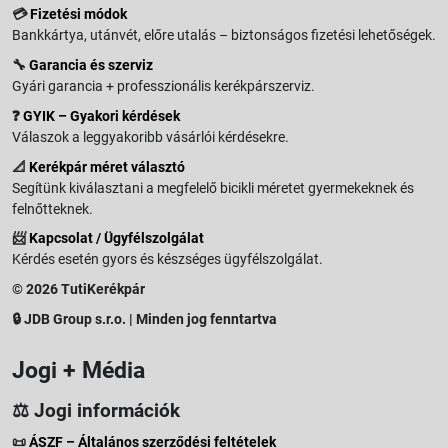
💳
Fizetési módok
Bankkártya, utánvét, előre utalás – biztonságos fizetési lehetőségek.
🔧
Garancia és szerviz
Gyári garancia + professzionális kerékpárszerviz.
❓
GYIK – Gyakori kérdések
Válaszok a leggyakoribb vásárlói kérdésekre.
📐
Kerékpár méret választó
Segítünk kiválasztani a megfelelő bicikli méretet gyermekeknek és
felnőtteknek.
📨
Kapcsolat / Ügyfélszolgálat
Kérdés esetén gyors és készséges ügyfélszolgálat.
© 2026 TutiKerékpár
🔒 JDB Group s.r.o. | Minden jog fenntartva
Jogi + Média
⚖️ Jogi információk
📜
ÁSZF – Általános szerződési feltételek