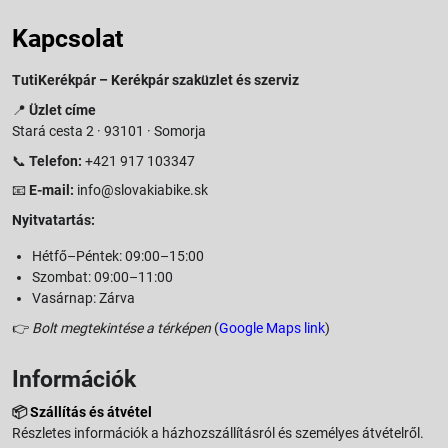
Kapcsolat
TutiKerékpár – Kerékpár szaküzlet és szerviz
📍
Üzlet címe
Stará cesta 2 · 93101 · Somorja
📞
Telefon:
+421 917 103347
📧
E-mail:
info@slovakiabike.sk
Nyitvatartás:
Hétfő–Péntek: 09:00–15:00
Szombat: 09:00–11:00
Vasárnap: Zárva
👉
Bolt megtekintése a térképen
(
Google Maps link
)
Információk
📦
Szállítás és átvétel
Részletes információk a házhozszállításról és személyes átvételről.