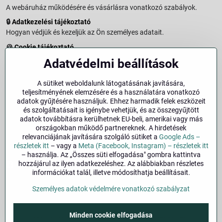
A webáruház működésére és vásárlásra vonatkozó szabályok.
🔒
Adatkezelési tájékoztató
Hogyan védjük és kezeljük az Ön személyes adatait.
🍪
Cookie tájékoztató
A weboldalon használt sütikről és adatkezelésről.
Adatvédelmi beállítások
↩️
Elállási jog – 14 napos visszaküldés
Vásárlástól való elállás menete és feltételei.
A sütiket weboldalunk látogatásának javítására,
teljesítményének elemzésére és a használatára vonatkozó
↩️
Elállás a szerződéstől
adatok gyűjtésére használjuk. Ehhez harmadik felek eszközeit
és szolgáltatásait is igénybe vehetjük, és az összegyűjtött
🏢
Impresszum
adatok továbbításra kerülhetnek EU-beli, amerikai vagy más
Üzemeltetői adatok és jogi tudnivalók.
országokban működő partnereknek. A hirdetések
relevanciájának javítására szolgáló sütiket a
Google Ads –
🔐
Biztonság
részletek itt
– vagy a
Meta (Facebook, Instagram) – részletek itt
– használja. Az „Összes süti elfogadása" gombra kattintva
hozzájárul az ilyen adatkezeléshez. Az alábbiakban részletes
Facebook
Instagram
információkat talál, illetve módosíthatja beállításait.
Személyes adatok védelmére vonatkozó szabályzat
©
2026
Szerzői jog
Adatvédelmi beállítások
Minden cookie elfogadása
Személyes adatok védelmére vonatkozó szabályzat