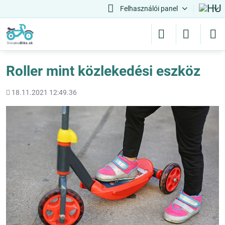
Felhasználói panel
Roller mint közlekedési eszköz
Hozááadott
18.11.2021 12:49.36