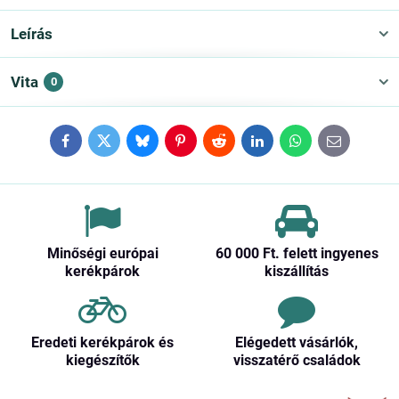
Leírás
Vita
0
Facebook
Twitter
Bluesky
Pinterest
Reddit
LinkedIn
WhatsApp
E-
mail
Minőségi európai
60 000 Ft​. felett ingyenes
kerékpárok
kiszállítás
Eredeti kerékpárok és
Elégedett vásárlók,
kiegészítők
visszatérő családok