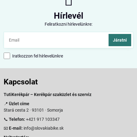
Hírlevél
Feliratkozni hírlevelünkre:
Járatni
Iratkozzon fel hírlevelünkre
Kapcsolat
TutiKerékpár – Kerékpár szaküzlet és szerviz
📍
Üzlet címe
Stará cesta 2 · 93101 · Somorja
📞
Telefon:
+421 917 103347
📧
E-mail:
info@slovakiabike.sk