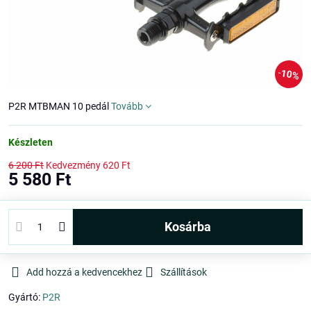
10%
P2R MTBMAN 10 pedál
Tovább
Készleten
6 200 Ft
Kedvezmény
620 Ft
5 580 Ft
kosárba
Add hozzá a kedvencekhez
Szállítások
Gyártó:
P2R