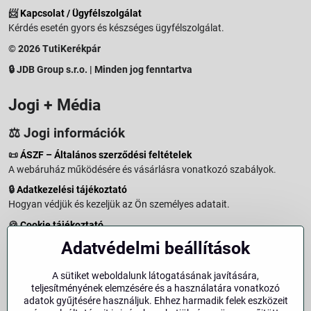
📨
Kapcsolat / Ügyfélszolgálat
Kérdés esetén gyors és készséges ügyfélszolgálat.
© 2026 TutiKerékpár
🔒 JDB Group s.r.o. | Minden jog fenntartva
Jogi + Média
⚖️ Jogi információk
📜
ÁSZF – Általános szerződési feltételek
A webáruház működésére és vásárlásra vonatkozó szabályok.
🔒
Adatkezelési tájékoztató
Hogyan védjük és kezeljük az Ön személyes adatait.
🍪
Cookie tájékoztató
A weboldalon használt sütikről és adatkezelésről.
Adatvédelmi beállítások
↩️
Elállási jog – 14 napos visszaküldés
Vásárlástól való elállás menete és feltételei.
A sütiket weboldalunk látogatásának javítására,
teljesítményének elemzésére és a használatára vonatkozó
↩️
Elállás a szerződéstől
adatok gyűjtésére használjuk. Ehhez harmadik felek eszközeit