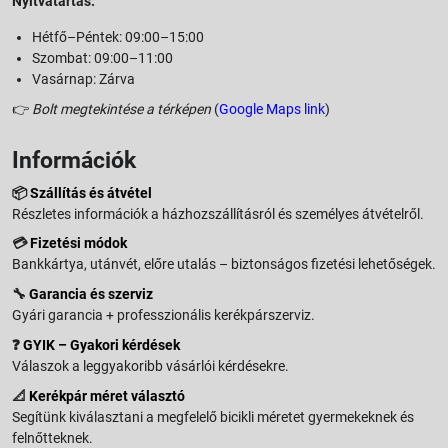
Nyitvatartás:
Hétfő–Péntek: 09:00–15:00
Szombat: 09:00–11:00
Vasárnap: Zárva
👉
Bolt megtekintése a térképen
(
Google Maps link
)
Információk
📦
Szállítás és átvétel
Részletes információk a házhozszállításról és személyes átvételről.
💳
Fizetési módok
Bankkártya, utánvét, előre utalás – biztonságos fizetési lehetőségek.
🔧
Garancia és szerviz
Gyári garancia + professzionális kerékpárszerviz.
❓
GYIK – Gyakori kérdések
Válaszok a leggyakoribb vásárlói kérdésekre.
📐
Kerékpár méret választó
Segítünk kiválasztani a megfelelő bicikli méretet gyermekeknek és
felnőtteknek.