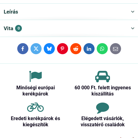
Leírás
Vita
0
Facebook
Twitter
Bluesky
Pinterest
Reddit
LinkedIn
WhatsApp
E-
mail
Minőségi európai
60 000 Ft​. felett ingyenes
kerékpárok
kiszállítás
Eredeti kerékpárok és
Elégedett vásárlók,
kiegészítők
visszatérő családok