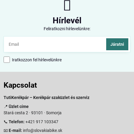
Hírlevél
Feliratkozni hírlevelünkre:
Járatni
Iratkozzon fel hírlevelünkre
Kapcsolat
TutiKerékpár – Kerékpár szaküzlet és szerviz
📍
Üzlet címe
Stará cesta 2 · 93101 · Somorja
📞
Telefon:
+421 917 103347
📧
E-mail:
info@slovakiabike.sk