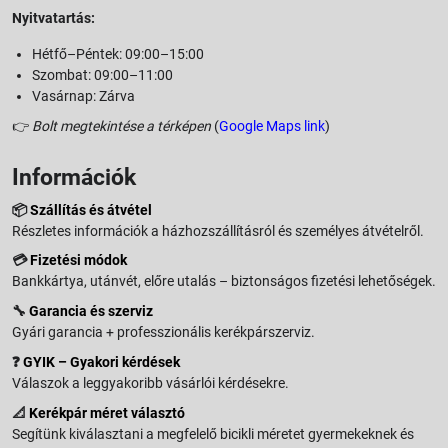
Nyitvatartás:
Hétfő–Péntek: 09:00–15:00
Szombat: 09:00–11:00
Vasárnap: Zárva
👉
Bolt megtekintése a térképen
(
Google Maps link
)
Információk
📦
Szállítás és átvétel
Részletes információk a házhozszállításról és személyes átvételről.
💳
Fizetési módok
Bankkártya, utánvét, előre utalás – biztonságos fizetési lehetőségek.
🔧
Garancia és szerviz
Gyári garancia + professzionális kerékpárszerviz.
❓
GYIK – Gyakori kérdések
Válaszok a leggyakoribb vásárlói kérdésekre.
📐
Kerékpár méret választó
Segítünk kiválasztani a megfelelő bicikli méretet gyermekeknek és