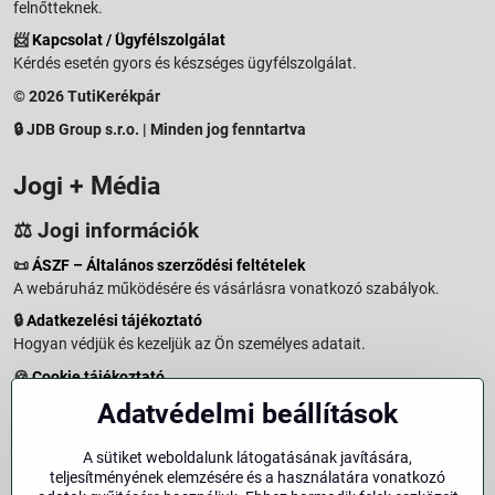
felnőtteknek.
📨
Kapcsolat / Ügyfélszolgálat
Kérdés esetén gyors és készséges ügyfélszolgálat.
© 2026 TutiKerékpár
🔒 JDB Group s.r.o. | Minden jog fenntartva
Jogi + Média
⚖️ Jogi információk
📜
ÁSZF – Általános szerződési feltételek
A webáruház működésére és vásárlásra vonatkozó szabályok.
🔒
Adatkezelési tájékoztató
Hogyan védjük és kezeljük az Ön személyes adatait.
🍪
Cookie tájékoztató
A weboldalon használt sütikről és adatkezelésről.
Adatvédelmi beállítások
↩️
Elállási jog – 14 napos visszaküldés
Vásárlástól való elállás menete és feltételei.
A sütiket weboldalunk látogatásának javítására,
teljesítményének elemzésére és a használatára vonatkozó
↩️
Elállás a szerződéstől