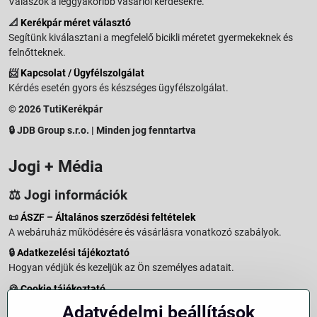
Válaszok a leggyakoribb vásárlói kérdésekre.
📐
Kerékpár méret választó
Segítünk kiválasztani a megfelelő bicikli méretet gyermekeknek és
felnőtteknek.
📨
Kapcsolat / Ügyfélszolgálat
Kérdés esetén gyors és készséges ügyfélszolgálat.
© 2026 TutiKerékpár
🔒 JDB Group s.r.o. | Minden jog fenntartva
Jogi + Média
⚖️ Jogi információk
📜
ÁSZF – Általános szerződési feltételek
A webáruház működésére és vásárlásra vonatkozó szabályok.
🔒
Adatkezelési tájékoztató
Hogyan védjük és kezeljük az Ön személyes adatait.
🍪
Cookie tájékoztató
A weboldalon használt sütikről és adatkezelésről.
Adatvédelmi beállítások