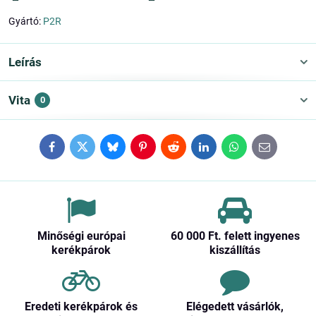
Gyártó:
P2R
Leírás
Vita
0
Facebook
Twitter
Bluesky
Pinterest
Reddit
LinkedIn
WhatsApp
E-
mail
Minőségi európai
60 000 Ft​. felett ingyenes
kerékpárok
kiszállítás
Eredeti kerékpárok és
Elégedett vásárlók,