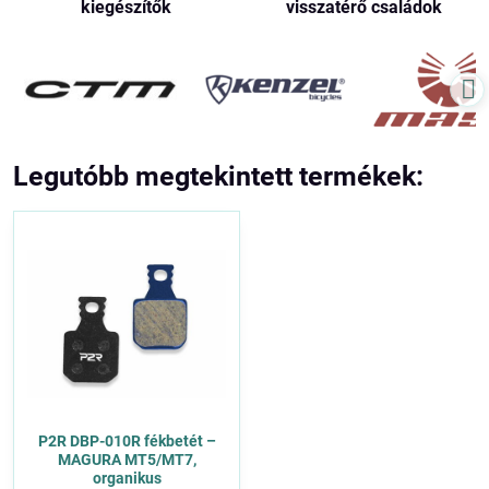
kiegészítők
visszatérő családok
Legutóbb megtekintett termékek:
P2R DBP-010R fékbetét –
MAGURA MT5/MT7,
organikus