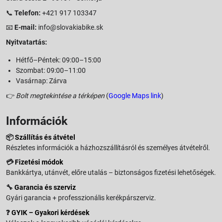
📞
Telefon:
+421 917 103347
📧
E-mail:
info@slovakiabike.sk
Nyitvatartás:
Hétfő–Péntek: 09:00–15:00
Szombat: 09:00–11:00
Vasárnap: Zárva
👉
Bolt megtekintése a térképen
(
Google Maps link
)
Információk
📦
Szállítás és átvétel
Részletes információk a házhozszállításról és személyes átvételről.
💳
Fizetési módok
Bankkártya, utánvét, előre utalás – biztonságos fizetési lehetőségek.
🔧
Garancia és szerviz
Gyári garancia + professzionális kerékpárszerviz.
❓
GYIK – Gyakori kérdések