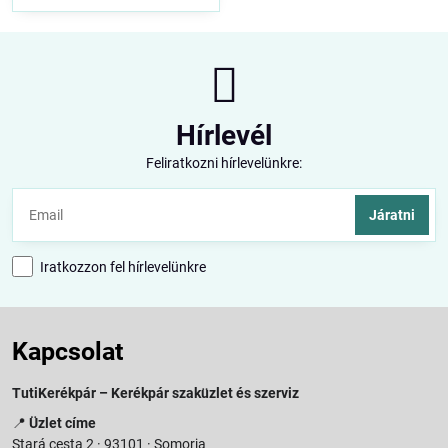
Hírlevél
Feliratkozni hírlevelünkre:
Járatni
Iratkozzon fel hírlevelünkre
Kapcsolat
TutiKerékpár – Kerékpár szaküzlet és szerviz
📍
Üzlet címe
Stará cesta 2 · 93101 · Somorja