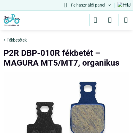
Felhasználói panel
Fékbetétek
P2R DBP-010R fékbetét –
MAGURA MT5/MT7, organikus