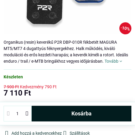
10%
Organikus (resin) keverékű P2R DBP-010R fékbetét MAGURA
MT5/MT7 4 dugattyús féknyergekhez. Halk működés, kiváló
moduláció és erős kezdeti harapás; a keverék kíméli a rotort. Ideális
enduro / trail / e-MTB bringákhoz vegyes időjárásban.
Tovább
Készleten
7 900 Ft
Kedvezmény
790 Ft
7 110 Ft
kosárba
Add hozzá a kedvencekhez
Szállítások