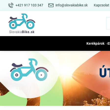
+421 917 103 347
info@slovakiabike.sk
Kapcsolat
Kerékpárok
E