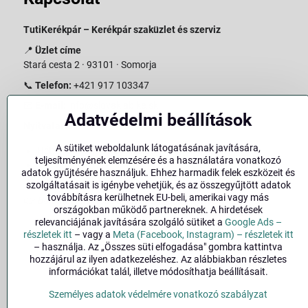
TutiKerékpár – Kerékpár szaküzlet és szerviz
📍
Üzlet címe
Stará cesta 2 · 93101 · Somorja
📞
Telefon:
+421 917 103347
📧
E-mail:
info@slovakiabike.sk
Adatvédelmi beállítások
Nyitvatartás:
A sütiket weboldalunk látogatásának javítására,
Hétfő–Péntek: 09:00–15:00
teljesítményének elemzésére és a használatára vonatkozó
Szombat: 09:00–11:00
adatok gyűjtésére használjuk. Ehhez harmadik felek eszközeit és
Vasárnap: Zárva
szolgáltatásait is igénybe vehetjük, és az összegyűjtött adatok
továbbításra kerülhetnek EU-beli, amerikai vagy más
👉
Bolt megtekintése a térképen
(
Google Maps link
)
országokban működő partnereknek. A hirdetések
relevanciájának javítására szolgáló sütiket a
Google Ads –
részletek itt
– vagy a
Meta (Facebook, Instagram) – részletek itt
– használja. Az „Összes süti elfogadása" gombra kattintva
hozzájárul az ilyen adatkezeléshez. Az alábbiakban részletes
információkat talál, illetve módosíthatja beállításait.
Személyes adatok védelmére vonatkozó szabályzat