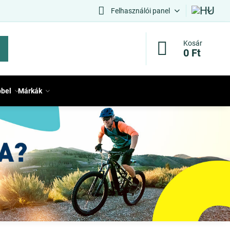
Felhasználói panel
Kosár
0 Ft
bbel
Márkák