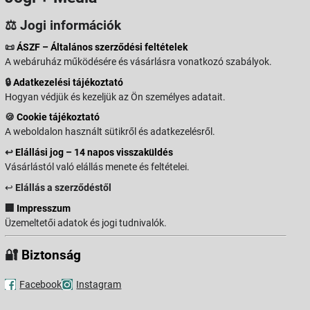
⚖️ Jogi információk
📜
ÁSZF – Általános szerződési feltételek
A webáruház működésére és vásárlásra vonatkozó szabályok.
🔒
Adatkezelési tájékoztató
Hogyan védjük és kezeljük az Ön személyes adatait.
🍪
Cookie tájékoztató
A weboldalon használt sütikről és adatkezelésről.
↩️
Elállási jog – 14 napos visszaküldés
Vásárlástól való elállás menete és feltételei.
↩️
Elállás a szerződéstől
🏢
Impresszum
Üzemeltetői adatok és jogi tudnivalók.
🔐
Biztonság
Facebook
Instagram