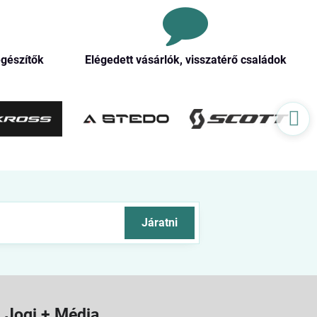
egészítők
Elégedett vásárlók, visszatérő családok
Járatni
Jogi + Média