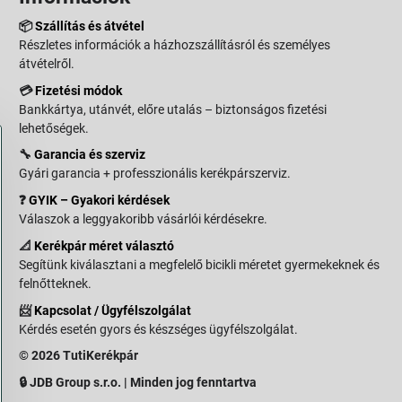
📦
Szállítás és átvétel
Részletes információk a házhozszállításról és személyes
átvételről.
💳
Fizetési módok
Bankkártya, utánvét, előre utalás – biztonságos fizetési
lehetőségek.
🔧
Garancia és szerviz
Gyári garancia + professzionális kerékpárszerviz.
❓
GYIK – Gyakori kérdések
Válaszok a leggyakoribb vásárlói kérdésekre.
📐
Kerékpár méret választó
Segítünk kiválasztani a megfelelő bicikli méretet gyermekeknek és
felnőtteknek.
📨
Kapcsolat / Ügyfélszolgálat
Kérdés esetén gyors és készséges ügyfélszolgálat.
© 2026 TutiKerékpár
🔒 JDB Group s.r.o. | Minden jog fenntartva