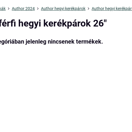
kák
Author 2024
Author hegyi kerékpárok
Author hegyi kerékpár
férfi hegyi kerékpárok 26"