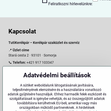
Feliratkozni hírlevelünkre:
Kapcsolat
TutiKerékpár – Kerékpár szaküzlet és szerviz
📍
Üzlet címe
Stará cesta 2 · 93101 · Somorja
📞
Telefon:
+421 917 103347
📧
E-mail:
info@slovakiabike.sk
Adatvédelmi beállítások
Nyitvatartás:
A sütiket weboldalunk látogatásának javítására,
Hétfő–Péntek: 09:00–15:00
teljesítményének elemzésére és a használatára vonatkozó
Szombat: 09:00–11:00
adatok gyűjtésére használjuk. Ehhez harmadik felek eszközeit és
Vasárnap: Zárva
szolgáltatásait is igénybe vehetjük, és az összegyűjtött adatok
továbbításra kerülhetnek EU-beli, amerikai vagy más
👉
Bolt megtekintése a térképen
(
Google Maps link
)
országokban működő partnereknek. A hirdetések