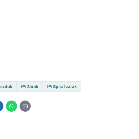
szítők
Zárak
Spirál zárak
inkedIn
WhatsApp
E-
mail