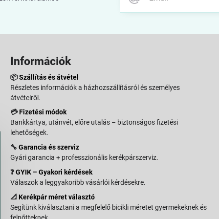
Információk
📦
Szállítás és átvétel
Részletes információk a házhozszállításról és személyes
átvételről.
💳
Fizetési módok
Bankkártya, utánvét, előre utalás – biztonságos fizetési
lehetőségek.
🔧
Garancia és szerviz
Gyári garancia + professzionális kerékpárszerviz.
❓
GYIK – Gyakori kérdések
Válaszok a leggyakoribb vásárlói kérdésekre.
📐
Kerékpár méret választó
Segítünk kiválasztani a megfelelő bicikli méretet gyermekeknek és
felnőtteknek.