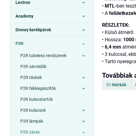
Lectron
•
MTL-
ben teszt
• A
felületkezel
Academy
RÉSZLETEK:
Disney kerékpárok
• Külső átmérő
• Hossza:
1000
P2R
•
6,4 mm
átmérő
• 3 kulccsal, eb
P2R tubeless rendszerek
• Tartó nyeregc
P2R sárvédők
Továbbiak 
P2R táskák
Márkák
P2R fékkiegészítők
P2R kulacstartók
P2R kulacsok
P2R lámpák
P2R zárak