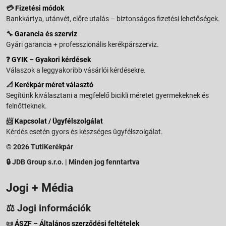
💳
Fizetési módok
Bankkártya, utánvét, előre utalás – biztonságos fizetési lehetőségek.
🔧
Garancia és szerviz
Gyári garancia + professzionális kerékpárszerviz.
❓
GYIK – Gyakori kérdések
Válaszok a leggyakoribb vásárlói kérdésekre.
📐
Kerékpár méret választó
Segítünk kiválasztani a megfelelő bicikli méretet gyermekeknek és
felnőtteknek.
📨
Kapcsolat / Ügyfélszolgálat
Kérdés esetén gyors és készséges ügyfélszolgálat.
© 2026 TutiKerékpár
🔒 JDB Group s.r.o. | Minden jog fenntartva
Jogi + Média
⚖️ Jogi információk
📜
ÁSZF – Általános szerződési feltételek