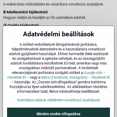
A webáruház működésére és vásárlásra vonatkozó szabályok.
🔒
Adatkezelési tájékoztató
Hogyan védjük és kezeljük az Ön személyes adatait.
🍪
Cookie tájékoztató
A weboldalon használt sütikről és adatkezelésről.
Adatvédelmi beállítások
↩️
Elállási jog – 14 napos visszaküldés
Vásárlástól való elállás menete és feltételei.
A sütiket weboldalunk látogatásának javítására,
teljesítményének elemzésére és a használatára vonatkozó
↩️
Elállás a szerződéstől
adatok gyűjtésére használjuk. Ehhez harmadik felek eszközeit
és szolgáltatásait is igénybe vehetjük, és az összegyűjtött
🏢
Impresszum
adatok továbbításra kerülhetnek EU-beli, amerikai vagy más
Üzemeltetői adatok és jogi tudnivalók.
országokban működő partnereknek. A hirdetések
relevanciájának javítására szolgáló sütiket a
Google Ads –
🔐
Biztonság
részletek itt
– vagy a
Meta (Facebook, Instagram) – részletek itt
– használja. Az „Összes süti elfogadása" gombra kattintva
hozzájárul az ilyen adatkezeléshez. Az alábbiakban részletes
Facebook
Instagram
információkat talál, illetve módosíthatja beállításait.
Személyes adatok védelmére vonatkozó szabályzat
©
2026
Szerzői jog
Adatvédelmi beállítások
Minden cookie elfogadása
Személyes adatok védelmére vonatkozó szabályzat