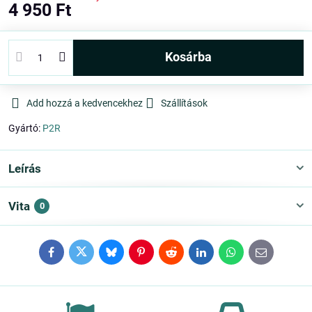
4 950 Ft
kosárba
Add hozzá a kedvencekhez
Szállítások
Gyártó:
P2R
Leírás
Vita
0
Facebook
Twitter
Bluesky
Pinterest
Reddit
LinkedIn
WhatsApp
E-
mail