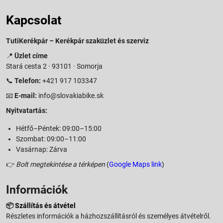
Kapcsolat
TutiKerékpár – Kerékpár szaküzlet és szerviz
📍
Üzlet címe
Stará cesta 2 · 93101 · Somorja
📞
Telefon:
+421 917 103347
📧
E-mail:
info@slovakiabike.sk
Nyitvatartás:
Hétfő–Péntek: 09:00–15:00
Szombat: 09:00–11:00
Vasárnap: Zárva
👉
Bolt megtekintése a térképen
(
Google Maps link
)
Információk
📦
Szállítás és átvétel
Részletes információk a házhozszállításról és személyes átvételről.