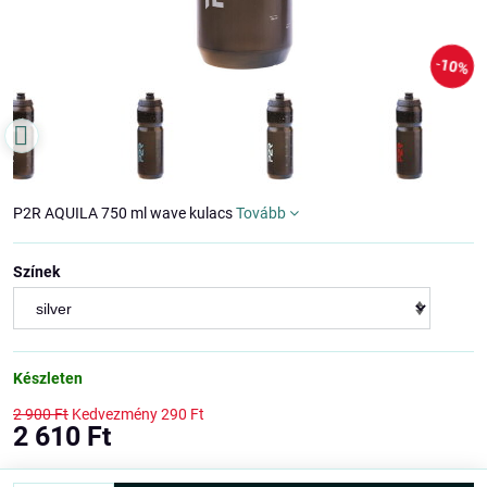
10%
P2R AQUILA 750 ml wave kulacs
Tovább
Színek
Készleten
2 900 Ft
Kedvezmény
290 Ft
2 610 Ft