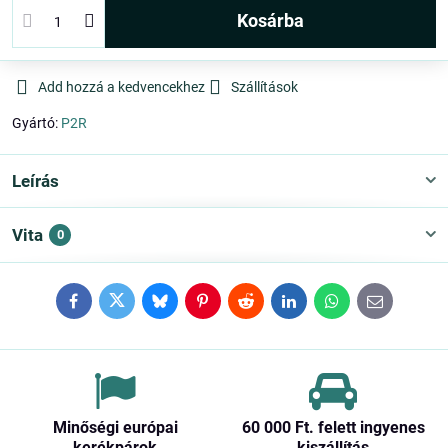
kosárba
Add hozzá a kedvencekhez
Szállítások
Gyártó:
P2R
Leírás
Vita
0
Facebook
Twitter
Bluesky
Pinterest
Reddit
LinkedIn
WhatsApp
E-
mail
Minőségi európai
60 000 Ft​. felett ingyenes
kerékpárok
kiszállítás