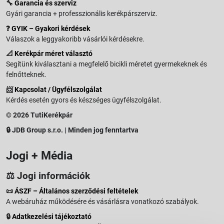
🔧
Garancia és szerviz
Gyári garancia + professzionális kerékpárszerviz.
❓
GYIK – Gyakori kérdések
Válaszok a leggyakoribb vásárlói kérdésekre.
📐
Kerékpár méret választó
Segítünk kiválasztani a megfelelő bicikli méretet gyermekeknek és
felnőtteknek.
📨
Kapcsolat / Ügyfélszolgálat
Kérdés esetén gyors és készséges ügyfélszolgálat.
© 2026 TutiKerékpár
🔒 JDB Group s.r.o. | Minden jog fenntartva
Jogi + Média
⚖️ Jogi információk
📜
ÁSZF – Általános szerződési feltételek
A webáruház működésére és vásárlásra vonatkozó szabályok.
🔒
Adatkezelési tájékoztató