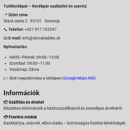
TutiKerékpár – Kerékpár szaküzlet és szerviz
📍
Üzlet címe
Stará cesta 2 · 93101 · Somorja
📞
Telefon:
+421 917 103347
📧
E-mail:
info@slovakiabike.sk
Nyitvatartás:
Hétfő–Péntek: 09:00–15:00
Szombat: 09:00–11:00
Vasárnap: Zárva
👉
Bolt megtekintése a térképen
(
Google Maps link
)
Információk
📦
Szállítás és átvétel
Részletes információk a házhozszállításról és személyes átvételről.
💳
Fizetési módok
Bankkártya, utánvét, előre utalás – biztonságos fizetési lehetőségek.