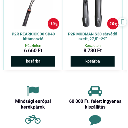
10%
10%
P2R REARKICK 30 SD40
P2R MUDMAN S30 sárvédő
kitámasztó
szett, 27,5″–29″
Készleten
Készleten
6 660 Ft
8 730 Ft
kosárba
kosárba
Minőségi európai
60 000 Ft​. felett ingyenes
kerékpárok
kiszállítás