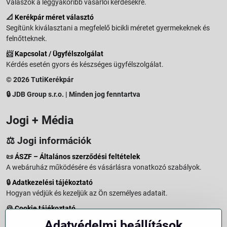
Válaszok a leggyakoribb vásárlói kérdésekre.
📐
Kerékpár méret választó
Segítünk kiválasztani a megfelelő bicikli méretet gyermekeknek és
felnőtteknek.
📨
Kapcsolat / Ügyfélszolgálat
Kérdés esetén gyors és készséges ügyfélszolgálat.
© 2026 TutiKerékpár
🔒 JDB Group s.r.o. | Minden jog fenntartva
Jogi + Média
⚖️ Jogi információk
📜
ÁSZF – Általános szerződési feltételek
A webáruház működésére és vásárlásra vonatkozó szabályok.
🔒
Adatkezelési tájékoztató
Hogyan védjük és kezeljük az Ön személyes adatait.
🍪
Cookie tájékoztató
A weboldalon használt sütikről és adatkezelésről.
Adatvédelmi beállítások