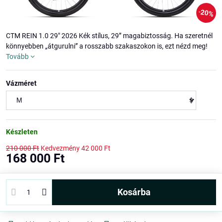
20%
CTM REIN 1.0 29" 2026 Kék stílus, 29” magabiztosság. Ha szeretnél
könnyebben „átgurulni” a rosszabb szakaszokon is, ezt nézd meg!
Tovább
Vázméret
Készleten
210 000 Ft
Kedvezmény
42 000 Ft
168 000 Ft
kosárba