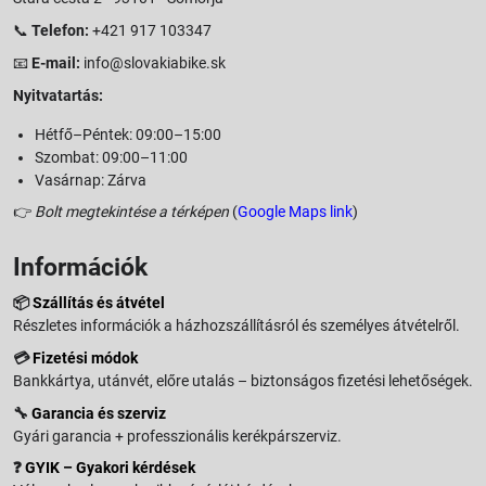
📞
Telefon:
+421 917 103347
📧
E-mail:
info@slovakiabike.sk
Nyitvatartás:
Hétfő–Péntek: 09:00–15:00
Szombat: 09:00–11:00
Vasárnap: Zárva
👉
Bolt megtekintése a térképen
(
Google Maps link
)
Információk
📦
Szállítás és átvétel
Részletes információk a házhozszállításról és személyes átvételről.
💳
Fizetési módok
Bankkártya, utánvét, előre utalás – biztonságos fizetési lehetőségek.
🔧
Garancia és szerviz
Gyári garancia + professzionális kerékpárszerviz.
❓
GYIK – Gyakori kérdések