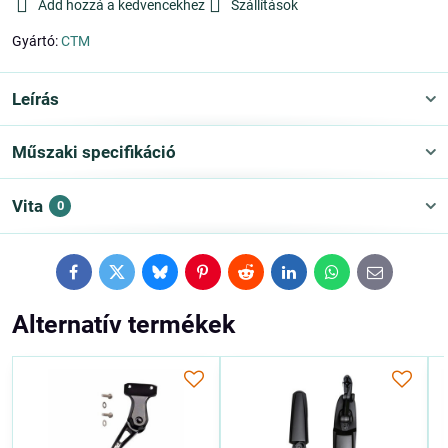
Add hozzá a kedvencekhez
Szállítások
Gyártó:
CTM
Leírás
Műszaki specifikáció
Vita
0
Facebook
Twitter
Bluesky
Pinterest
Reddit
LinkedIn
WhatsApp
E-
mail
Alternatív termékek