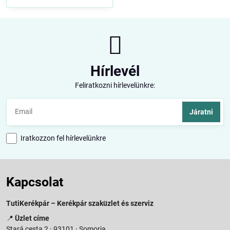
Hírlevél
Feliratkozni hírlevelünkre:
Járatni
Iratkozzon fel hírlevelünkre
Kapcsolat
TutiKerékpár – Kerékpár szaküzlet és szerviz
📍
Üzlet címe
Stará cesta 2 · 93101 · Somorja