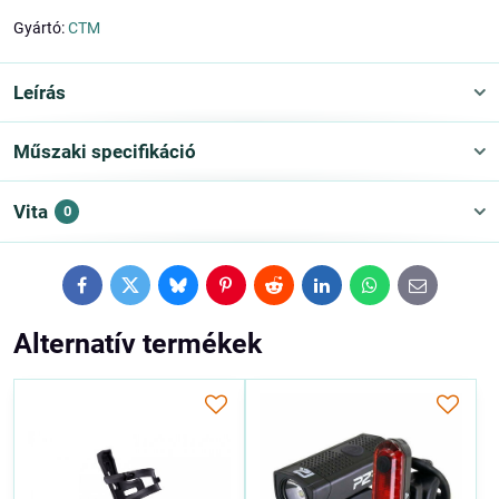
Gyártó:
CTM
Leírás
Műszaki specifikáció
Vita
0
Facebook
Twitter
Bluesky
Pinterest
Reddit
LinkedIn
WhatsApp
E-
mail
Alternatív termékek