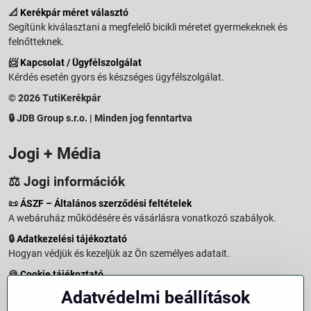
📐
Kerékpár méret választó
Segítünk kiválasztani a megfelelő bicikli méretet gyermekeknek és
felnőtteknek.
📨
Kapcsolat / Ügyfélszolgálat
Kérdés esetén gyors és készséges ügyfélszolgálat.
© 2026 TutiKerékpár
🔒 JDB Group s.r.o. | Minden jog fenntartva
Jogi + Média
⚖️ Jogi információk
📜
ÁSZF – Általános szerződési feltételek
A webáruház működésére és vásárlásra vonatkozó szabályok.
🔒
Adatkezelési tájékoztató
Hogyan védjük és kezeljük az Ön személyes adatait.
🍪
Cookie tájékoztató
A weboldalon használt sütikről és adatkezelésről.
Adatvédelmi beállítások
↩️
Elállási jog – 14 napos visszaküldés