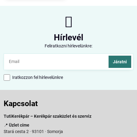
Hírlevél
Feliratkozni hírlevelünkre:
Járatni
Iratkozzon fel hírlevelünkre
Kapcsolat
TutiKerékpár – Kerékpár szaküzlet és szerviz
📍
Üzlet címe
Stará cesta 2 · 93101 · Somorja