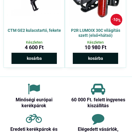
10%
CTM GE2 kulacstartó, fekete
P2R LUMOIX 30C világítás
szett (első+hátsó)
Készleten
Készleten
4 600 Ft
10 980 Ft
kosárba
kosárba
Minőségi európai
60 000 Ft​. felett ingyenes
kerékpárok
kiszállítás
Eredeti kerékpárok és
Elégedett vásárlók,