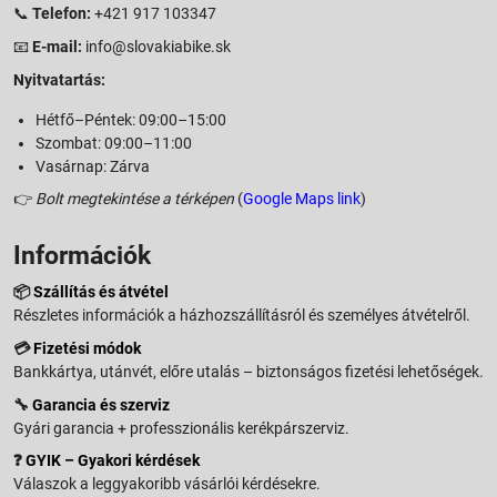
📞
Telefon:
+421 917 103347
📧
E-mail:
info@slovakiabike.sk
Nyitvatartás:
Hétfő–Péntek: 09:00–15:00
Szombat: 09:00–11:00
Vasárnap: Zárva
👉
Bolt megtekintése a térképen
(
Google Maps link
)
Információk
📦
Szállítás és átvétel
Részletes információk a házhozszállításról és személyes átvételről.
💳
Fizetési módok
Bankkártya, utánvét, előre utalás – biztonságos fizetési lehetőségek.
🔧
Garancia és szerviz
Gyári garancia + professzionális kerékpárszerviz.
❓
GYIK – Gyakori kérdések
Válaszok a leggyakoribb vásárlói kérdésekre.