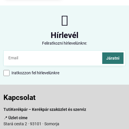
Hírlevél
Feliratkozni hírlevelünkre:
Járatni
Iratkozzon fel hírlevelünkre
Kapcsolat
TutiKerékpár – Kerékpár szaküzlet és szerviz
📍
Üzlet címe
Stará cesta 2 · 93101 · Somorja