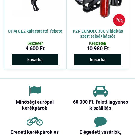
10%
CTM GE2 kulacstartó, fekete
P2R LUMOIX 30C világítás
szett (első+hátsó)
Készleten
Készleten
4 600 Ft
10 980 Ft
kosárba
kosárba
Minőségi európai
60 000 Ft​. felett ingyenes
kerékpárok
kiszállítás
Eredeti kerékpárok és
Elégedett vásárlók,