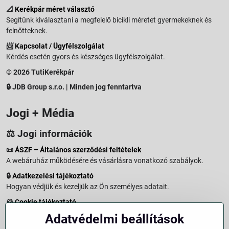
📐
Kerékpár méret választó
Segítünk kiválasztani a megfelelő bicikli méretet gyermekeknek és
felnőtteknek.
📨
Kapcsolat / Ügyfélszolgálat
Kérdés esetén gyors és készséges ügyfélszolgálat.
© 2026 TutiKerékpár
🔒 JDB Group s.r.o. | Minden jog fenntartva
Jogi + Média
⚖️ Jogi információk
📜
ÁSZF – Általános szerződési feltételek
A webáruház működésére és vásárlásra vonatkozó szabályok.
🔒
Adatkezelési tájékoztató
Hogyan védjük és kezeljük az Ön személyes adatait.
🍪
Cookie tájékoztató
A weboldalon használt sütikről és adatkezelésről.
Adatvédelmi beállítások
↩️
Elállási jog – 14 napos visszaküldés