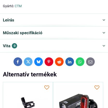
Gyártó:
CTM
Leírás
Műszaki specifikáció
Vita
0
Facebook
Twitter
Bluesky
Pinterest
Reddit
LinkedIn
WhatsApp
E-
mail
Alternatív termékek