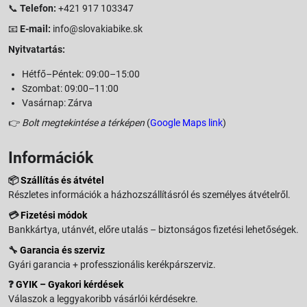
📞
Telefon:
+421 917 103347
📧
E-mail:
info@slovakiabike.sk
Nyitvatartás:
Hétfő–Péntek: 09:00–15:00
Szombat: 09:00–11:00
Vasárnap: Zárva
👉
Bolt megtekintése a térképen
(
Google Maps link
)
Információk
📦
Szállítás és átvétel
Részletes információk a házhozszállításról és személyes átvételről.
💳
Fizetési módok
Bankkártya, utánvét, előre utalás – biztonságos fizetési lehetőségek.
🔧
Garancia és szerviz
Gyári garancia + professzionális kerékpárszerviz.
❓
GYIK – Gyakori kérdések
Válaszok a leggyakoribb vásárlói kérdésekre.