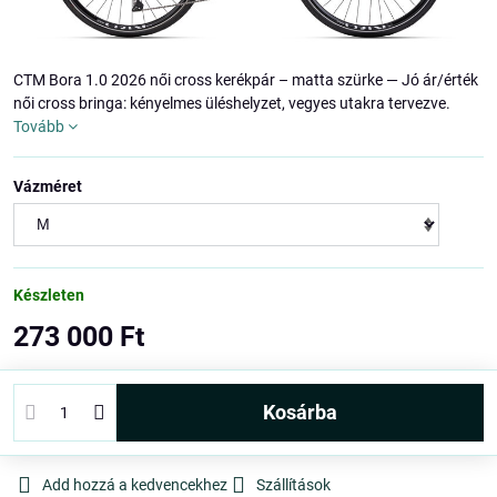
CTM Bora 1.0 2026 női cross kerékpár – matta szürke — Jó ár/érték
női cross bringa: kényelmes üléshelyzet, vegyes utakra tervezve.
Tovább
Vázméret
Készleten
273 000 Ft
kosárba
Add hozzá a kedvencekhez
Szállítások