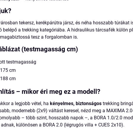
juk?
árosban tekersz, kerékpárútra jársz, és néha hosszabb túrákat is
 belépő a trekking kategóriába. A hidraulikus tárcsafék külön p
s magabiztossá tesz a forgalomban is.
áblázat (testmagasság cm)
lott testmagasság
175 cm
188 cm
lítás – mikor éri meg ez a modell?
kor a legjobb vétel, ha
kényelmes, biztonságos
trekking bringá
sabb, modernebb (2x9) váltást keresel, nézd meg a MAXIMA 2.0-
komolyabb – több szint, hosszabb napok –, a BORA 1.0/2.0 mod
adnak, különösen a BORA 2.0 (légrugós villa + CUES 2x10).