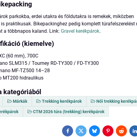
bikepacking
árok parkokba, erdei utakra és földutakra is remekek, miközben
s praktikusak. Bikepackinghez pedig komplett túrafelszerelést 
hat a többnapos kaland. Link:
Gravel kerékpárok
.
fikáció (kiemelve)
NXC (60 mm), 700C
mano SLM315 / Tourney RD-TY300 / FD-TY300
imano MF-TZ500 14–28
o MT200 hidraulikus
a kategóriából
Márkák
Trekking kerékpárok
Női trekking kerékpá
erékpárok
CTM 2026 túra (trekking) kerékpárok
Facebook
Twitter
Bluesky
Pinterest
Reddit
L