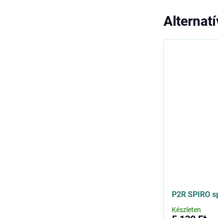
Alternat
P2R SPIRO s
Készleten