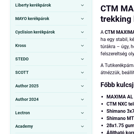
Liberty kerékpárok
CTM MAX
trekking
MAYO kerékpárok
A
CTM MAXIMA 
Cyclision kerékpárok
ha egy stabil, 
Kross
túrákra – úgy, h
felszereltség ol
STEDO
A Tutikerékpár
átnézzük, beállí
SCOTT
Főbb kulcs
Author 2025
MAXIMA AL 
Author 2024
CTM NXC te
Shimano 3x
Lectron
Shimano MT2
28x1.75 gum
Academy
Állítható ko