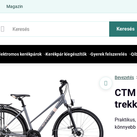
Magazin
Keresés
lektromos kerékpárok
Kerékpár kiegészítők
Gyerek felszerelés
Qi
Bevezetés
CTM 
trek
Praktikus
könnyebb 