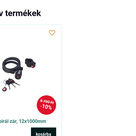
ív termékek
5 700 Ft
10%
pirál zár, 12x1000mm
kosárba