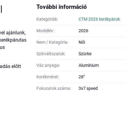
További információ
|
Kategóriák:
CTM 2026 kerékpárok
Modellév:
2026
el ajánlunk,
kerékpárutas
Nem / Kategória:
Női
kus
Színváltozatok:
Szürke
Váz anyaga:
Alumínium
tadás előtt
Kerékméret:
28"
Fokozatok száma:
3x7 speed