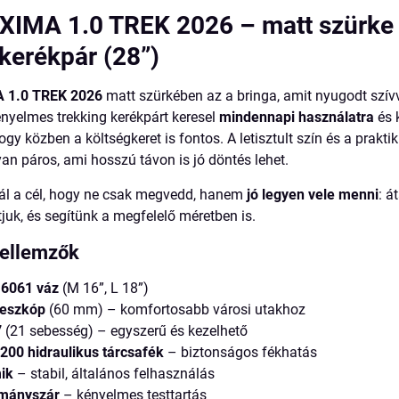
IMA 1.0 TREK 2026 – matt szürke 
 kerékpár (28”)
1.0 TREK 2026
matt szürkében az a bringa, amit nyugodt szívv
kényelmes trekking kerékpárt keresel
mindennapi használatra
és 
ogy közben a költségkeret is fontos. A letisztult szín és a prakti
yan páros, ami hosszú távon is jó döntés lehet.
nál a cél, hogy ne csak megvedd, hanem
jó legyen vele menni
: á
tjuk, és segítünk a megfelelő méretben is.
jellemzők
6061 váz
(M 16”, L 18”)
leszkóp
(60 mm) – komfortosabb városi utakhoz
7
(21 sebesség) – egyszerű és kezelhető
00 hidraulikus tárcsafék
– biztonságos fékhatás
ik
– stabil, általános felhasználás
rmányszár
– kényelmes testtartás