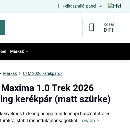
Felhasználói panel
Kosár
0 Ft
bbel
Márkák
Márkák
CTM 2026 kerékpárok
Maxima 1.0 Trek 2026
king kerékpár (matt szürke)
, kényelmes trekking bringa mindennapi használatra és
túrákra, stabil menettulajdonságokkal.
Tovább