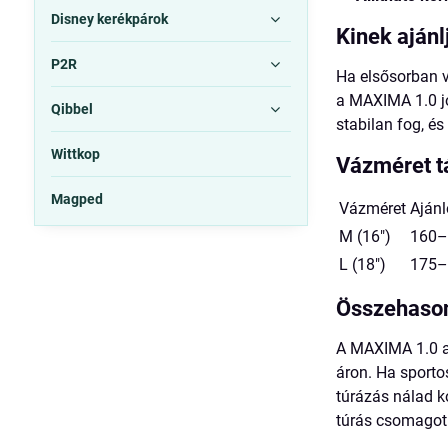
Disney kerékpárok
Kinek ajánl
P2R
Ha elsősorban v
a MAXIMA 1.0 jó
Qibbel
stabilan fog, é
Wittkop
Vázméret t
Magped
Vázméret
Aján
M (16")
160–
L (18")
175–
Összehason
A MAXIMA 1.0 ak
áron. Ha sporto
túrázás nálad 
túrás csomagot 