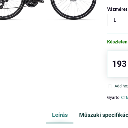
Vázméret
Készleten
193
Add ho
Gyártó:
CT
Leírás
Műszaki specifikác