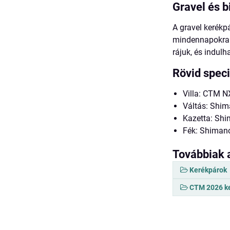
Gravel és 
A gravel kerékp
mindennapokra i
rájuk, és indul
Rövid speci
Villa: CTM 
Váltás: Shi
Kazetta: Sh
Fék: Shiman
Továbbiak 
Kerékpárok
CTM 2026 k