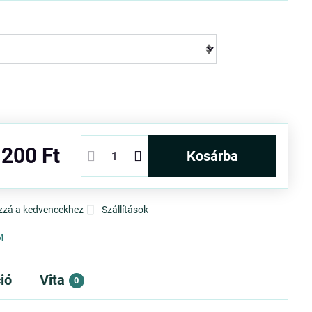
 200 Ft
kosárba
zzá a kedvencekhez
Szállítások
M
ió
Vita
0