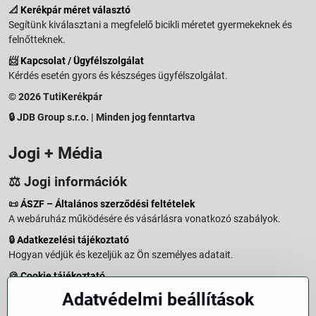
📐
Kerékpár méret választó
Segítünk kiválasztani a megfelelő bicikli méretet gyermekeknek és
felnőtteknek.
📨
Kapcsolat / Ügyfélszolgálat
Kérdés esetén gyors és készséges ügyfélszolgálat.
© 2026 TutiKerékpár
🔒 JDB Group s.r.o. | Minden jog fenntartva
Jogi + Média
⚖️ Jogi információk
📜
ÁSZF – Általános szerződési feltételek
A webáruház működésére és vásárlásra vonatkozó szabályok.
🔒
Adatkezelési tájékoztató
Hogyan védjük és kezeljük az Ön személyes adatait.
🍪
Cookie tájékoztató
A weboldalon használt sütikről és adatkezelésről.
Adatvédelmi beállítások
↩️
Elállási jog – 14 napos visszaküldés