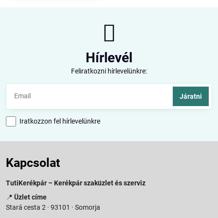
Hírlevél
Feliratkozni hírlevelünkre:
Járatni
Iratkozzon fel hírlevelünkre
Kapcsolat
TutiKerékpár – Kerékpár szaküzlet és szerviz
📍
Üzlet címe
Stará cesta 2 · 93101 · Somorja