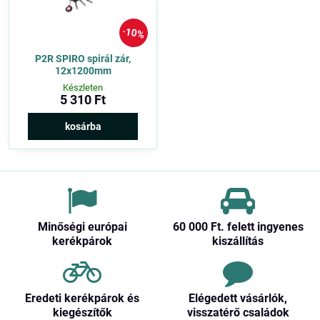
10%
P2R SPIRO spirál zár,
12x1200mm
Készleten
5 310 Ft
kosárba
Minőségi európai
60 000 Ft​. felett ingyenes
kerékpárok
kiszállítás
Eredeti kerékpárok és
Elégedett vásárlók,
kiegészítők
visszatérő családok