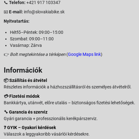
📞
Telefon:
+421 917 103347
📧
E-mail:
info@slovakiabike.sk
Nyitvatartás:
Hétfő–Péntek: 09:00–15:00
Szombat: 09:00–11:00
Vasárnap: Zárva
👉
Bolt megtekintése a térképen
(
Google Maps link
)
Információk
📦
Szállítás és átvétel
Részletes információk a házhozszállításról és személyes átvételről.
💳
Fizetési módok
Bankkártya, utánvét, előre utalás – biztonságos fizetési lehetőségek.
🔧
Garancia és szerviz
Gyári garancia + professzionális kerékpárszerviz.
❓
GYIK – Gyakori kérdések
Válaszok a leggyakoribb vásárlói kérdésekre.