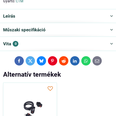
Gyártó:
CTM
Leírás
Műszaki specifikáció
Vita
0
Facebook
Twitter
Bluesky
Pinterest
Reddit
LinkedIn
WhatsApp
E-
mail
Alternatív termékek