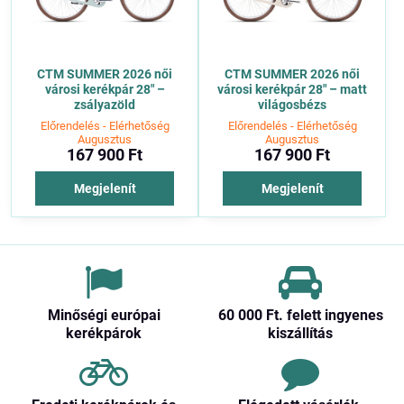
CTM SUMMER 2026 női
CTM SUMMER 2026 női
városi kerékpár 28" –
városi kerékpár 28" – matt
zsályazöld
világosbézs
Előrendelés - Elérhetőség
Előrendelés - Elérhetőség
Augusztus
Augusztus
167 900 Ft
167 900 Ft
Megjelenít
Megjelenít
Minőségi európai
60 000 Ft​. felett ingyenes
kerékpárok
kiszállítás