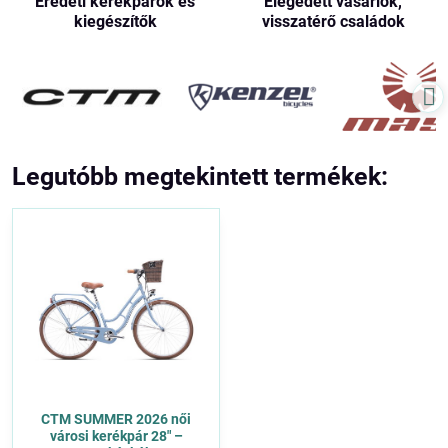
Eredeti kerékpárok és
Elégedett vásárlók,
kiegészítők
visszatérő családok
Legutóbb megtekintett termékek:
CTM SUMMER 2026 női
városi kerékpár 28" –