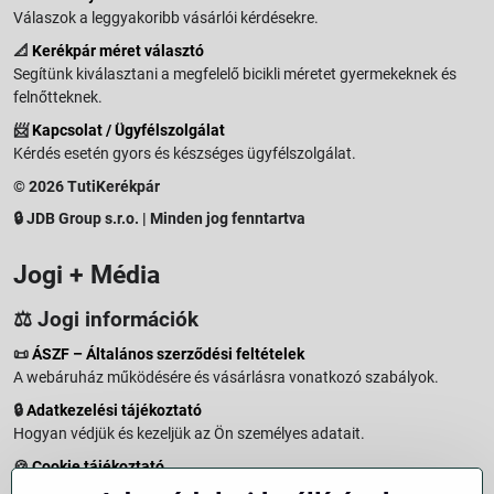
Válaszok a leggyakoribb vásárlói kérdésekre.
📐
Kerékpár méret választó
Segítünk kiválasztani a megfelelő bicikli méretet gyermekeknek és
felnőtteknek.
📨
Kapcsolat / Ügyfélszolgálat
Kérdés esetén gyors és készséges ügyfélszolgálat.
© 2026 TutiKerékpár
🔒 JDB Group s.r.o. | Minden jog fenntartva
Jogi + Média
⚖️ Jogi információk
📜
ÁSZF – Általános szerződési feltételek
A webáruház működésére és vásárlásra vonatkozó szabályok.
🔒
Adatkezelési tájékoztató
Hogyan védjük és kezeljük az Ön személyes adatait.
🍪
Cookie tájékoztató
A weboldalon használt sütikről és adatkezelésről.