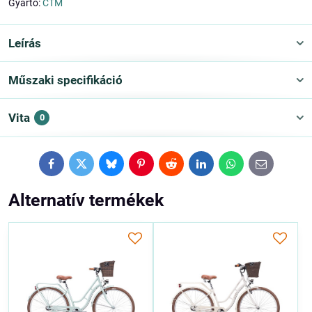
Gyártó:
CTM
Leírás
Műszaki specifikáció
Vita
0
Facebook
Twitter
Bluesky
Pinterest
Reddit
LinkedIn
WhatsApp
E-
mail
Alternatív termékek