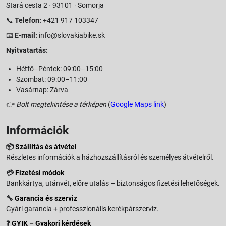
Stará cesta 2 · 93101 · Somorja
📞
Telefon:
+421 917 103347
📧
E-mail:
info@slovakiabike.sk
Nyitvatartás:
Hétfő–Péntek: 09:00–15:00
Szombat: 09:00–11:00
Vasárnap: Zárva
👉
Bolt megtekintése a térképen
(
Google Maps link
)
Információk
📦
Szállítás és átvétel
Részletes információk a házhozszállításról és személyes átvételről.
💳
Fizetési módok
Bankkártya, utánvét, előre utalás – biztonságos fizetési lehetőségek.
🔧
Garancia és szerviz
Gyári garancia + professzionális kerékpárszerviz.
❓
GYIK – Gyakori kérdések