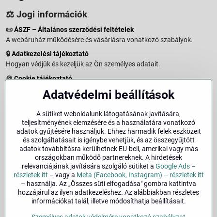
⚖️ Jogi információk
📜
ÁSZF – Általános szerződési feltételek
A webáruház működésére és vásárlásra vonatkozó szabályok.
🔒
Adatkezelési tájékoztató
Hogyan védjük és kezeljük az Ön személyes adatait.
🍪
Cookie tájékoztató
A weboldalon használt sütikről és adatkezelésről.
Adatvédelmi beállítások
↩️
Elállási jog – 14 napos visszaküldés
Vásárlástól való elállás menete és feltételei.
A sütiket weboldalunk látogatásának javítására,
teljesítményének elemzésére és a használatára vonatkozó
↩️
Elállás a szerződéstől
adatok gyűjtésére használjuk. Ehhez harmadik felek eszközeit
és szolgáltatásait is igénybe vehetjük, és az összegyűjtött
🏢
Impresszum
adatok továbbításra kerülhetnek EU-beli, amerikai vagy más
Üzemeltetői adatok és jogi tudnivalók.
országokban működő partnereknek. A hirdetések
relevanciájának javítására szolgáló sütiket a
Google Ads –
🔐
Biztonság
részletek itt
– vagy a
Meta (Facebook, Instagram) – részletek itt
– használja. Az „Összes süti elfogadása" gombra kattintva
hozzájárul az ilyen adatkezeléshez. Az alábbiakban részletes
Facebook
Instagram
információkat talál, illetve módosíthatja beállításait.