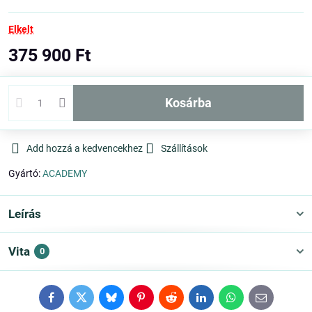
Elkelt
375 900 Ft
kosárba
Add hozzá a kedvencekhez
Szállítások
Gyártó:
ACADEMY
Leírás
Vita
0
Facebook
Twitter
Bluesky
Pinterest
Reddit
LinkedIn
WhatsApp
E-
mail