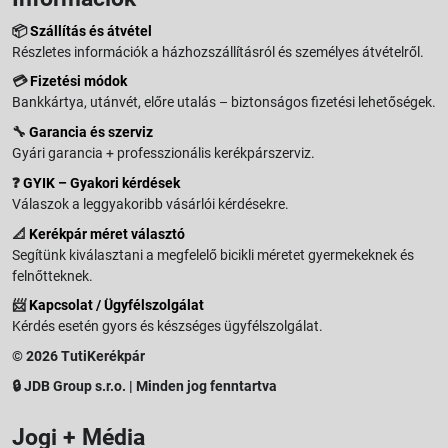
📦
Szállítás és átvétel
Részletes információk a házhozszállításról és személyes átvételről.
💳
Fizetési módok
Bankkártya, utánvét, előre utalás – biztonságos fizetési lehetőségek.
🔧
Garancia és szerviz
Gyári garancia + professzionális kerékpárszerviz.
❓
GYIK – Gyakori kérdések
Válaszok a leggyakoribb vásárlói kérdésekre.
📐
Kerékpár méret választó
Segítünk kiválasztani a megfelelő bicikli méretet gyermekeknek és
felnőtteknek.
📨
Kapcsolat / Ügyfélszolgálat
Kérdés esetén gyors és készséges ügyfélszolgálat.
© 2026 TutiKerékpár
🔒 JDB Group s.r.o. | Minden jog fenntartva
Jogi + Média