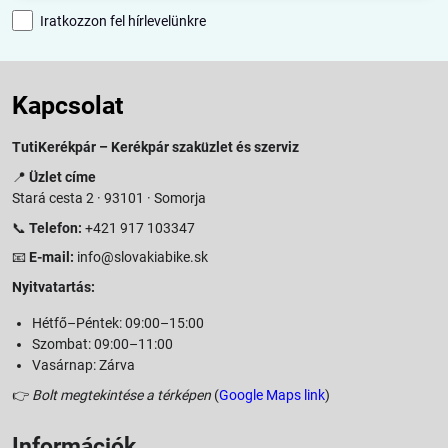
Iratkozzon fel hírlevelünkre
Kapcsolat
TutiKerékpár – Kerékpár szaküzlet és szerviz
📍
Üzlet címe
Stará cesta 2 · 93101 · Somorja
📞
Telefon:
+421 917 103347
📧
E-mail:
info@slovakiabike.sk
Nyitvatartás:
Hétfő–Péntek: 09:00–15:00
Szombat: 09:00–11:00
Vasárnap: Zárva
👉
Bolt megtekintése a térképen
(
Google Maps link
)
Információk