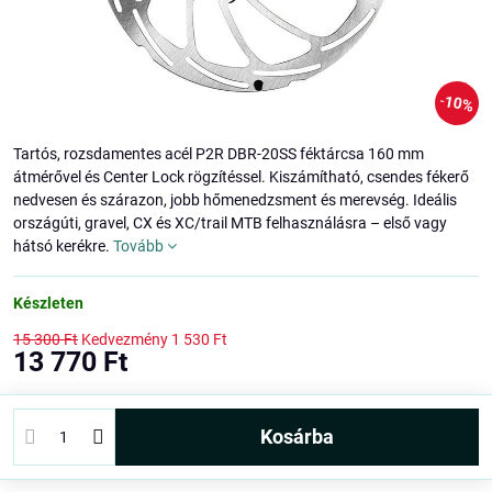
10%
Tartós, rozsdamentes acél P2R DBR-20SS féktárcsa 160 mm
átmérővel és Center Lock rögzítéssel. Kiszámítható, csendes fékerő
nedvesen és szárazon, jobb hőmenedzsment és merevség. Ideális
országúti, gravel, CX és XC/trail MTB felhasználásra – első vagy
hátsó kerékre.
Tovább
Készleten
15 300 Ft
Kedvezmény
1 530 Ft
13 770 Ft
kosárba