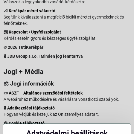
Válaszok a leggyakoribb vásárlói kérdésekre.
📐
Kerékpár méret választó
Segítünk kiválasztani a megfelelő bicikli méretet gyermekeknek és
felnőtteknek.
📨
Kapcsolat / Ügyfélszolgálat
Kérdés esetén gyors és készséges ügyfélszolgálat.
© 2026 TutiKerékpár
🔒 JDB Group s.r.o. | Minden jog fenntartva
Jogi + Média
⚖️ Jogi információk
📜
ÁSZF – Általános szerződési feltételek
A webáruház működésére és vásárlásra vonatkozó szabályok.
🔒
Adatkezelési tájékoztató
Hogyan védjük és kezeljük az Ön személyes adatait.
🍪
Cookie tájékoztató
A weboldalon használt sütikről és adatkezelésről.
Adatvédelmi beállítások