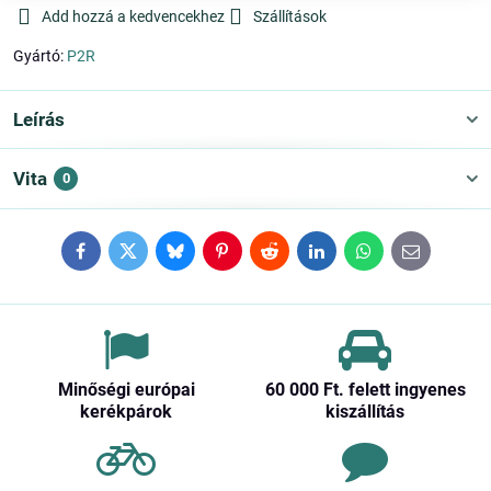
Add hozzá a kedvencekhez
Szállítások
Gyártó:
P2R
Leírás
Vita
0
Facebook
Twitter
Bluesky
Pinterest
Reddit
LinkedIn
WhatsApp
E-
mail
Minőségi európai
60 000 Ft​. felett ingyenes
kerékpárok
kiszállítás