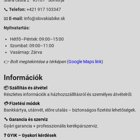
📞
Telefon:
+421 917 103347
📧
E-mail:
info@slovakiabike.sk
Nyitvatartás:
Hétfő–Péntek: 09:00–15:00
Szombat: 09:00–11:00
Vasárnap: Zárva
👉
Bolt megtekintése a térképen
(
Google Maps link
)
Információk
📦
Szállítás és átvétel
Részletes információk a házhozszállításról és személyes átvételről.
💳
Fizetési módok
Bankkártya, utánvét, előre utalás – biztonságos fizetési lehetőségek.
🔧
Garancia és szerviz
Gyári garancia + professzionális kerékpárszerviz.
❓
GYIK – Gyakori kérdések