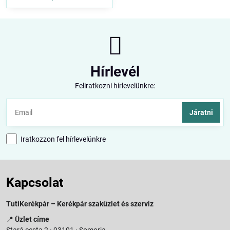
Hírlevél
Feliratkozni hírlevelünkre:
Járatni
Iratkozzon fel hírlevelünkre
Kapcsolat
TutiKerékpár – Kerékpár szaküzlet és szerviz
📍
Üzlet címe
Stará cesta 2 · 93101 · Somorja