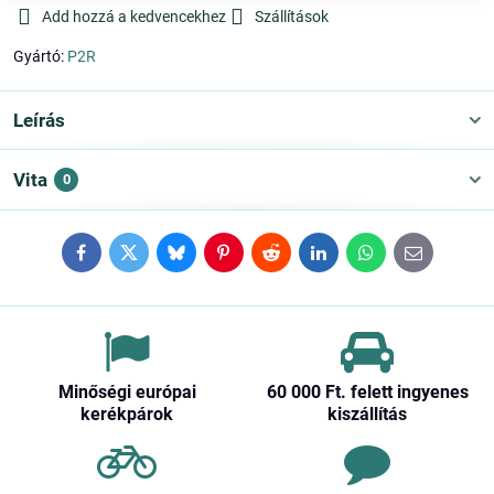
Add hozzá a kedvencekhez
Szállítások
Gyártó:
P2R
Leírás
Vita
0
Facebook
Twitter
Bluesky
Pinterest
Reddit
LinkedIn
WhatsApp
E-
mail
Minőségi európai
60 000 Ft​. felett ingyenes
kerékpárok
kiszállítás