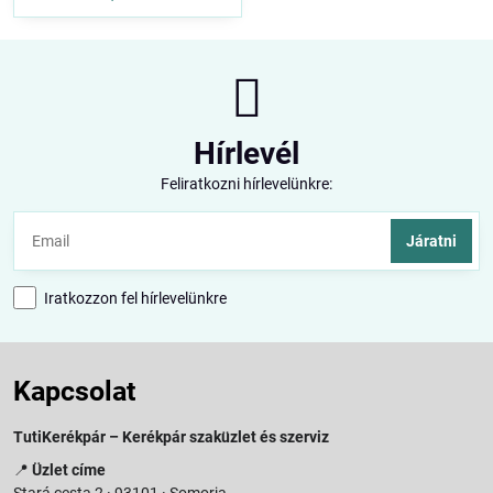
Hírlevél
Feliratkozni hírlevelünkre:
Járatni
Iratkozzon fel hírlevelünkre
Kapcsolat
TutiKerékpár – Kerékpár szaküzlet és szerviz
📍
Üzlet címe
Stará cesta 2 · 93101 · Somorja