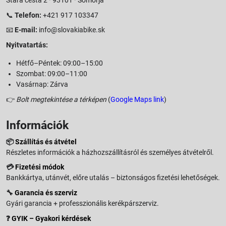
📞
Telefon:
+421 917 103347
📧
E-mail:
info@slovakiabike.sk
Nyitvatartás:
Hétfő–Péntek: 09:00–15:00
Szombat: 09:00–11:00
Vasárnap: Zárva
👉
Bolt megtekintése a térképen
(
Google Maps link
)
Információk
📦
Szállítás és átvétel
Részletes információk a házhozszállításról és személyes átvételről.
💳
Fizetési módok
Bankkártya, utánvét, előre utalás – biztonságos fizetési lehetőségek.
🔧
Garancia és szerviz
Gyári garancia + professzionális kerékpárszerviz.
❓
GYIK – Gyakori kérdések