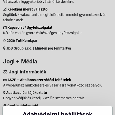
Válaszok a leggyakoribb vásárlói kérdésekre.
📐
Kerékpár méret választó
Segítünk kiválasztani a megfelelő bicikli méretet gyermekeknek és
felnőtteknek.
📨
Kapcsolat / Ügyfélszolgálat
Kérdés esetén gyors és készséges ügyfélszolgálat.
© 2026 TutiKerékpár
🔒 JDB Group s.r.o. | Minden jog fenntartva
Jogi + Média
⚖️ Jogi információk
📜
ÁSZF – Általános szerződési feltételek
A webáruház működésére és vásárlásra vonatkozó szabályok.
🔒
Adatkezelési tájékoztató
Hogyan védjük és kezeljük az Ön személyes adatait.
🍪
Cookie tájékoztató
A weboldalon használt sütikről és adatkezelésről.
Adatvédelmi beállítások