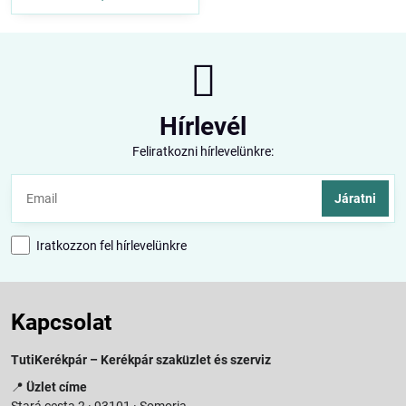
Hírlevél
Feliratkozni hírlevelünkre:
Járatni
Iratkozzon fel hírlevelünkre
Kapcsolat
TutiKerékpár – Kerékpár szaküzlet és szerviz
📍
Üzlet címe
Stará cesta 2 · 93101 · Somorja