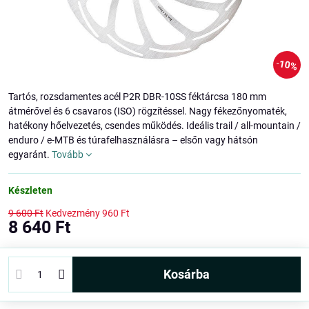
10%
Tartós, rozsdamentes acél P2R DBR-10SS féktárcsa 180 mm
átmérővel és 6 csavaros (ISO) rögzítéssel. Nagy fékezőnyomaték,
hatékony hőelvezetés, csendes működés. Ideális trail / all-mountain /
enduro / e-MTB és túrafelhasználásra – elsőn vagy hátsón
egyaránt.
Tovább
Készleten
9 600 Ft
Kedvezmény
960 Ft
8 640 Ft
kosárba