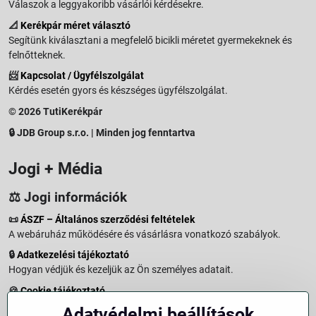
Válaszok a leggyakoribb vásárlói kérdésekre.
📐
Kerékpár méret választó
Segítünk kiválasztani a megfelelő bicikli méretet gyermekeknek és
felnőtteknek.
📨
Kapcsolat / Ügyfélszolgálat
Kérdés esetén gyors és készséges ügyfélszolgálat.
© 2026 TutiKerékpár
🔒 JDB Group s.r.o. | Minden jog fenntartva
Jogi + Média
⚖️ Jogi információk
📜
ÁSZF – Általános szerződési feltételek
A webáruház működésére és vásárlásra vonatkozó szabályok.
🔒
Adatkezelési tájékoztató
Hogyan védjük és kezeljük az Ön személyes adatait.
🍪
Cookie tájékoztató
A weboldalon használt sütikről és adatkezelésről.
Adatvédelmi beállítások