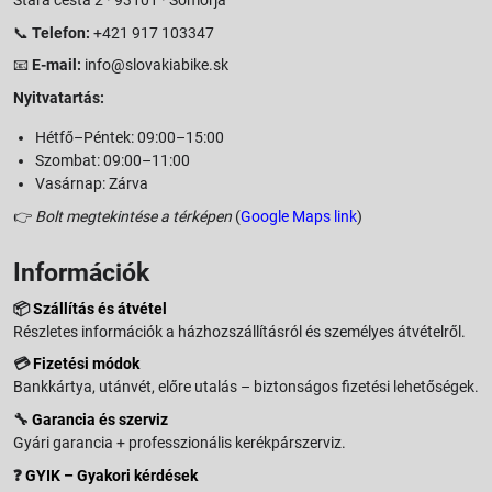
📞
Telefon:
+421 917 103347
📧
E-mail:
info@slovakiabike.sk
Nyitvatartás:
Hétfő–Péntek: 09:00–15:00
Szombat: 09:00–11:00
Vasárnap: Zárva
👉
Bolt megtekintése a térképen
(
Google Maps link
)
Információk
📦
Szállítás és átvétel
Részletes információk a házhozszállításról és személyes átvételről.
💳
Fizetési módok
Bankkártya, utánvét, előre utalás – biztonságos fizetési lehetőségek.
🔧
Garancia és szerviz
Gyári garancia + professzionális kerékpárszerviz.
❓
GYIK – Gyakori kérdések