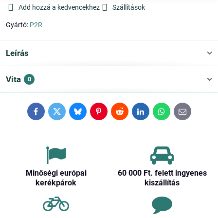
Add hozzá a kedvencekhez
Szállítások
Gyártó:
P2R
Leírás
Vita
0
Facebook
Twitter
Bluesky
Pinterest
Reddit
LinkedIn
WhatsApp
E-
mail
Minőségi európai
60 000 Ft​. felett ingyenes
kerékpárok
kiszállítás