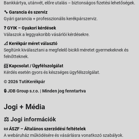
Bankkártya, utánvét, előre utalás – biztonságos fizetési lehetőségek.
🔧
Garancia és szerviz
Gyári garancia + professzionális kerékpárszerviz.
❓
GYIK – Gyakori kérdések
Válaszok a leggyakoribb vásárlói kérdésekre.
📐
Kerékpár méret választó
Segítünk kiválasztani a megfelelő bicikli méretet gyermekeknek és
felnőtteknek.
📨
Kapcsolat / Ügyfélszolgálat
Kérdés esetén gyors és készséges ügyfélszolgálat.
© 2026 TutiKerékpár
🔒 JDB Group s.r.o. | Minden jog fenntartva
Jogi + Média
⚖️ Jogi információk
📜
ÁSZF – Általános szerződési feltételek
A webáruház működésére és vásárlásra vonatkozó szabályok.