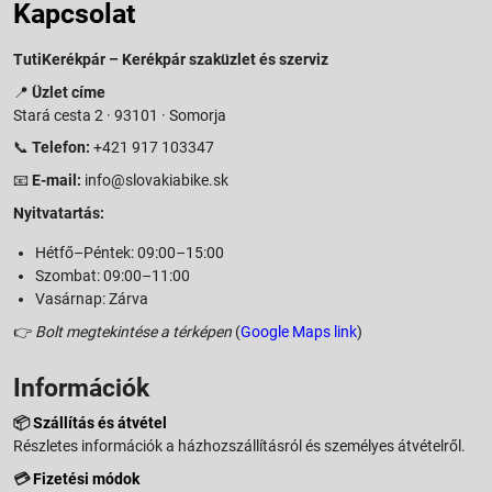
Kapcsolat
TutiKerékpár – Kerékpár szaküzlet és szerviz
📍
Üzlet címe
Stará cesta 2 · 93101 · Somorja
📞
Telefon:
+421 917 103347
📧
E-mail:
info@slovakiabike.sk
Nyitvatartás:
Hétfő–Péntek: 09:00–15:00
Szombat: 09:00–11:00
Vasárnap: Zárva
👉
Bolt megtekintése a térképen
(
Google Maps link
)
Információk
📦
Szállítás és átvétel
Részletes információk a házhozszállításról és személyes átvételről.
💳
Fizetési módok