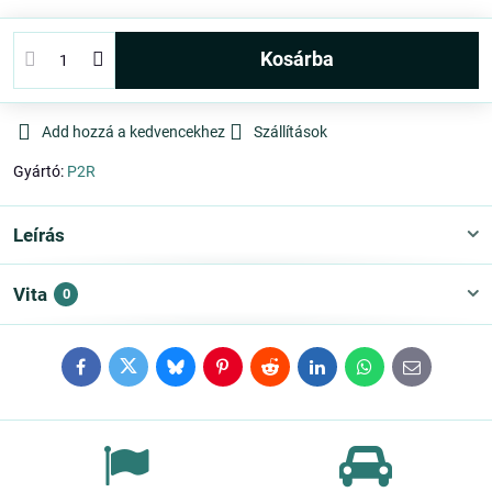
kosárba
Add hozzá a kedvencekhez
Szállítások
Gyártó:
P2R
Leírás
Vita
0
Facebook
Twitter
Bluesky
Pinterest
Reddit
LinkedIn
WhatsApp
E-
mail