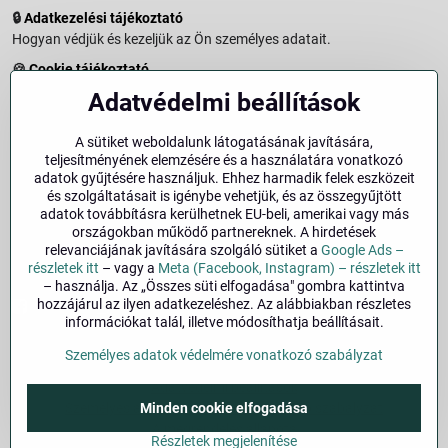
🔒
Adatkezelési tájékoztató
Hogyan védjük és kezeljük az Ön személyes adatait.
🍪
Cookie tájékoztató
A weboldalon használt sütikről és adatkezelésről.
Adatvédelmi beállítások
↩️
Elállási jog – 14 napos visszaküldés
Vásárlástól való elállás menete és feltételei.
A sütiket weboldalunk látogatásának javítására,
teljesítményének elemzésére és a használatára vonatkozó
↩️
Elállás a szerződéstől
adatok gyűjtésére használjuk. Ehhez harmadik felek eszközeit
és szolgáltatásait is igénybe vehetjük, és az összegyűjtött
🏢
Impresszum
adatok továbbításra kerülhetnek EU-beli, amerikai vagy más
Üzemeltetői adatok és jogi tudnivalók.
országokban működő partnereknek. A hirdetések
relevanciájának javítására szolgáló sütiket a
Google Ads –
🔐
Biztonság
részletek itt
– vagy a
Meta (Facebook, Instagram) – részletek itt
– használja. Az „Összes süti elfogadása" gombra kattintva
hozzájárul az ilyen adatkezeléshez. Az alábbiakban részletes
Facebook
Instagram
információkat talál, illetve módosíthatja beállításait.
Személyes adatok védelmére vonatkozó szabályzat
©
2026
Szerzői jog
Adatvédelmi beállítások
Minden cookie elfogadása
Személyes adatok védelmére vonatkozó szabályzat
A megrendelés állapota
Részletek megjelenítése