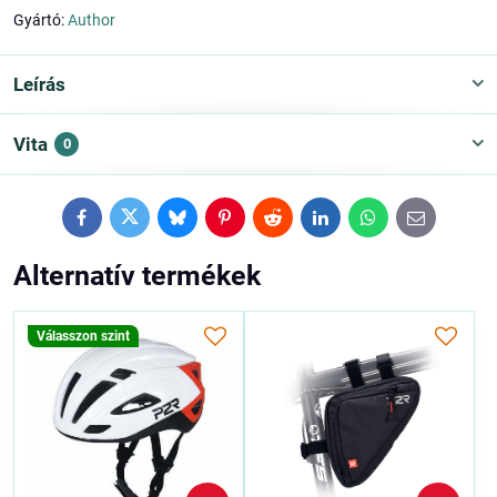
Gyártó:
Author
Leírás
Vita
0
Facebook
Twitter
Bluesky
Pinterest
Reddit
LinkedIn
WhatsApp
E-
mail
Alternatív termékek
Válasszon szint