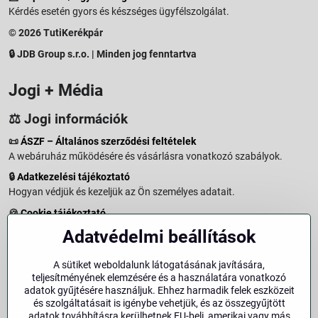
Kérdés esetén gyors és készséges ügyfélszolgálat.
© 2026 TutiKerékpár
🔒 JDB Group s.r.o. | Minden jog fenntartva
Jogi + Média
⚖️ Jogi információk
📜
ÁSZF – Általános szerződési feltételek
A webáruház működésére és vásárlásra vonatkozó szabályok.
🔒
Adatkezelési tájékoztató
Hogyan védjük és kezeljük az Ön személyes adatait.
🍪
Cookie tájékoztató
A weboldalon használt sütikről és adatkezelésről.
Adatvédelmi beállítások
↩️
Elállási jog – 14 napos visszaküldés
Vásárlástól való elállás menete és feltételei.
A sütiket weboldalunk látogatásának javítására,
teljesítményének elemzésére és a használatára vonatkozó
↩️
Elállás a szerződéstől
adatok gyűjtésére használjuk. Ehhez harmadik felek eszközeit
és szolgáltatásait is igénybe vehetjük, és az összegyűjtött
🏢
Impresszum
adatok továbbításra kerülhetnek EU-beli, amerikai vagy más