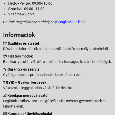
Hétfő–Péntek: 09:00–15:00
Szombat: 09:00–11:00
Vasárnap: Zárva
👉
Bolt megtekintése a térképen
(
Google Maps link
)
Információk
📦
Szállítás és átvétel
Részletes információk a házhozszállításról és személyes átvételről.
💳
Fizetési módok
Bankkártya, utánvét, előre utalás – biztonságos fizetési lehetőségek.
🔧
Garancia és szerviz
Gyári garancia + professzionális kerékpárszerviz.
❓
GYIK – Gyakori kérdések
Válaszok a leggyakoribb vásárlói kérdésekre.
📐
Kerékpár méret választó
Segítünk kiválasztani a megfelelő bicikli méretet gyermekeknek és
felnőtteknek.
📨
Kapcsolat / Ügyfélszolgálat