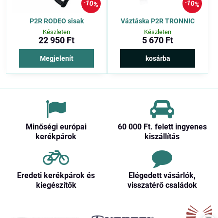
10%
10%
P2R RODEO sisak
Váztáska P2R TRONNIC
Készleten
Készleten
22 950 Ft
5 670 Ft
Megjelenít
kosárba
Minőségi európai
60 000 Ft​. felett ingyenes
kerékpárok
kiszállítás
Eredeti kerékpárok és
Elégedett vásárlók,
kiegészítők
visszatérő családok