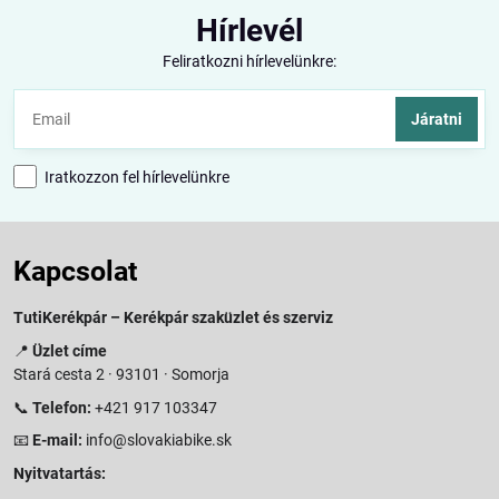
Hírlevél
Feliratkozni hírlevelünkre:
Járatni
Iratkozzon fel hírlevelünkre
Kapcsolat
TutiKerékpár – Kerékpár szaküzlet és szerviz
📍
Üzlet címe
Stará cesta 2 · 93101 · Somorja
📞
Telefon:
+421 917 103347
📧
E-mail:
info@slovakiabike.sk
Nyitvatartás: