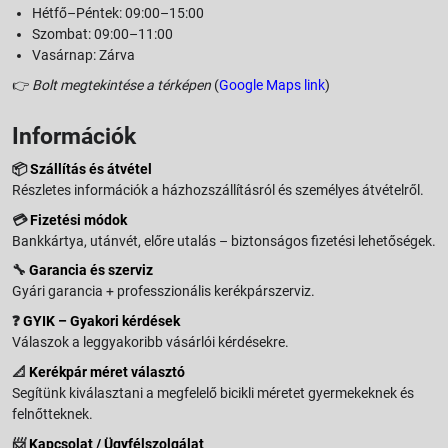
Hétfő–Péntek: 09:00–15:00
Szombat: 09:00–11:00
Vasárnap: Zárva
👉
Bolt megtekintése a térképen
(
Google Maps link
)
Információk
📦
Szállítás és átvétel
Részletes információk a házhozszállításról és személyes átvételről.
💳
Fizetési módok
Bankkártya, utánvét, előre utalás – biztonságos fizetési lehetőségek.
🔧
Garancia és szerviz
Gyári garancia + professzionális kerékpárszerviz.
❓
GYIK – Gyakori kérdések
Válaszok a leggyakoribb vásárlói kérdésekre.
📐
Kerékpár méret választó
Segítünk kiválasztani a megfelelő bicikli méretet gyermekeknek és
felnőtteknek.
📨
Kapcsolat / Ügyfélszolgálat