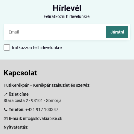
Hírlevél
Feliratkozni hírlevelünkre:
Járatni
Iratkozzon fel hírlevelünkre
Kapcsolat
TutiKerékpár – Kerékpár szaküzlet és szerviz
📍
Üzlet címe
Stará cesta 2 · 93101 · Somorja
📞
Telefon:
+421 917 103347
📧
E-mail:
info@slovakiabike.sk
Nyitvatartás: