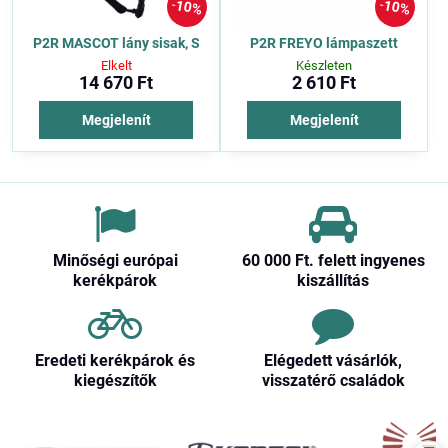
10%
10%
P2R MASCOT lány sisak, S
P2R FREYO lámpaszett
Elkelt
Készleten
14 670 Ft
2 610 Ft
Megjelenít
Megjelenít
Minőségi európai
60 000 Ft​. felett ingyenes
kerékpárok
kiszállítás
Eredeti kerékpárok és
Elégedett vásárlók,
kiegészítők
visszatérő családok