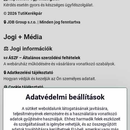
Kérdés esetén gyors és készséges ügyfélszolgálat.
© 2026 TutiKerékpár
🔒 JDB Group s.r.o. | Minden jog fenntartva
Jogi + Média
⚖️ Jogi információk
📜
ÁSZF – Általános szerződési feltételek
A webáruház működésére és vásárlásra vonatkozó szabályok.
🔒
Adatkezelési tájékoztató
Hogyan védjük és kezeljük az Ön személyes adatait.
🍪
Cookie tájékoztató
A weboldalon használt sütikről és adatkezelésről.
Adatvédelmi beállítások
↩️
Elállási jog – 14 napos visszaküldés
Vásárlástól való elállás menete és feltételei.
A sütiket weboldalunk látogatásának javítására,
teljesítményének elemzésére és a használatára vonatkozó
↩️
Elállás a szerződéstől
adatok gyűjtésére használjuk. Ehhez harmadik felek eszközeit
és szolgáltatásait is igénybe vehetjük, és az összegyűjtött
🏢
Impresszum
adatok továbbításra kerülhetnek EU-beli, amerikai vagy más