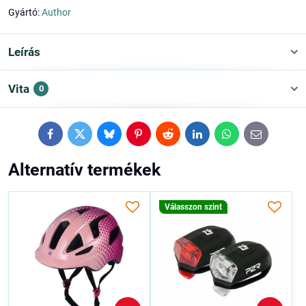
Gyártó:
Author
Leírás
Vita
0
Facebook
Twitter
Bluesky
Pinterest
Reddit
LinkedIn
WhatsApp
E-
mail
Alternatív termékek
Válasszon szint