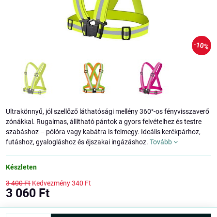
10%
Ultrakönnyű, jól szellőző láthatósági mellény 360°-os fényvisszaverő
zónákkal. Rugalmas, állítható pántok a gyors felvételhez és testre
szabáshoz – pólóra vagy kabátra is felmegy. Ideális kerékpárhoz,
futáshoz, gyalogláshoz és éjszakai ingázáshoz.
Tovább
Készleten
3 400 Ft
Kedvezmény
340 Ft
3 060 Ft