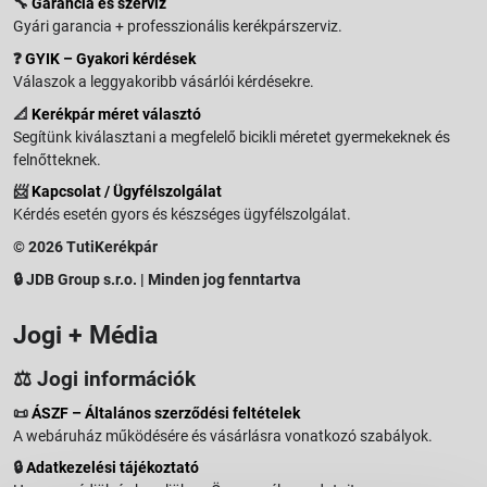
🔧
Garancia és szerviz
Gyári garancia + professzionális kerékpárszerviz.
❓
GYIK – Gyakori kérdések
Válaszok a leggyakoribb vásárlói kérdésekre.
📐
Kerékpár méret választó
Segítünk kiválasztani a megfelelő bicikli méretet gyermekeknek és
felnőtteknek.
📨
Kapcsolat / Ügyfélszolgálat
Kérdés esetén gyors és készséges ügyfélszolgálat.
© 2026 TutiKerékpár
🔒 JDB Group s.r.o. | Minden jog fenntartva
Jogi + Média
⚖️ Jogi információk
📜
ÁSZF – Általános szerződési feltételek
A webáruház működésére és vásárlásra vonatkozó szabályok.
🔒
Adatkezelési tájékoztató