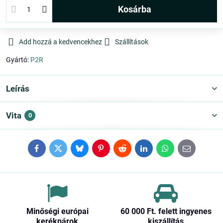
kosárba
Add hozzá a kedvencekhez
Szállítások
Gyártó:
P2R
Leírás
Vita
0
Facebook
Twitter
Bluesky
Pinterest
Reddit
LinkedIn
WhatsApp
E-
mail
Minőségi európai
60 000 Ft​. felett ingyenes
kerékpárok
kiszállítás