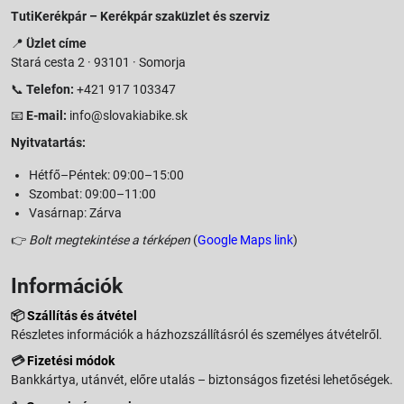
TutiKerékpár – Kerékpár szaküzlet és szerviz
📍
Üzlet címe
Stará cesta 2 · 93101 · Somorja
📞
Telefon:
+421 917 103347
📧
E-mail:
info@slovakiabike.sk
Nyitvatartás:
Hétfő–Péntek: 09:00–15:00
Szombat: 09:00–11:00
Vasárnap: Zárva
👉
Bolt megtekintése a térképen
(
Google Maps link
)
Információk
📦
Szállítás és átvétel
Részletes információk a házhozszállításról és személyes átvételről.
💳
Fizetési módok
Bankkártya, utánvét, előre utalás – biztonságos fizetési lehetőségek.