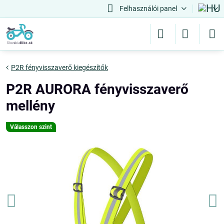
Felhasználói panel
P2R fényvisszaverő kiegészítők
P2R AURORA fényvisszaverő
mellény
Válasszon szint