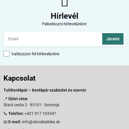
Hírlevél
Feliratkozni hírlevelünkre:
Járatni
Iratkozzon fel hírlevelünkre
Kapcsolat
TutiKerékpár – Kerékpár szaküzlet és szerviz
📍
Üzlet címe
Stará cesta 2 · 93101 · Somorja
📞
Telefon:
+421 917 103347
📧
E-mail:
info@slovakiabike.sk