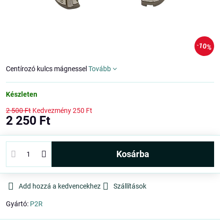
10%
Centírozó kulcs mágnessel
Tovább
Készleten
2 500 Ft
Kedvezmény
250 Ft
2 250 Ft
kosárba
Add hozzá a kedvencekhez
Szállítások
Gyártó:
P2R