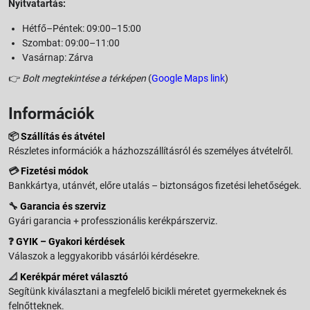
Nyitvatartás:
Hétfő–Péntek: 09:00–15:00
Szombat: 09:00–11:00
Vasárnap: Zárva
👉
Bolt megtekintése a térképen
(
Google Maps link
)
Információk
📦
Szállítás és átvétel
Részletes információk a házhozszállításról és személyes átvételről.
💳
Fizetési módok
Bankkártya, utánvét, előre utalás – biztonságos fizetési lehetőségek.
🔧
Garancia és szerviz
Gyári garancia + professzionális kerékpárszerviz.
❓
GYIK – Gyakori kérdések
Válaszok a leggyakoribb vásárlói kérdésekre.
📐
Kerékpár méret választó
Segítünk kiválasztani a megfelelő bicikli méretet gyermekeknek és
felnőtteknek.