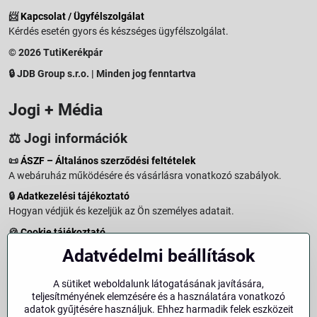
📨
Kapcsolat / Ügyfélszolgálat
Kérdés esetén gyors és készséges ügyfélszolgálat.
© 2026 TutiKerékpár
🔒 JDB Group s.r.o. | Minden jog fenntartva
Jogi + Média
⚖️ Jogi információk
📜
ÁSZF – Általános szerződési feltételek
A webáruház működésére és vásárlásra vonatkozó szabályok.
🔒
Adatkezelési tájékoztató
Hogyan védjük és kezeljük az Ön személyes adatait.
🍪
Cookie tájékoztató
A weboldalon használt sütikről és adatkezelésről.
Adatvédelmi beállítások
↩️
Elállási jog – 14 napos visszaküldés
Vásárlástól való elállás menete és feltételei.
A sütiket weboldalunk látogatásának javítására,
teljesítményének elemzésére és a használatára vonatkozó
↩️
Elállás a szerződéstől
adatok gyűjtésére használjuk. Ehhez harmadik felek eszközeit