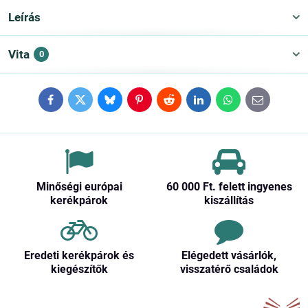
Leírás
Vita
0
Facebook
Twitter
Bluesky
Pinterest
Reddit
LinkedIn
WhatsApp
E-
mail
Minőségi európai
60 000 Ft​. felett ingyenes
kerékpárok
kiszállítás
Eredeti kerékpárok és
Elégedett vásárlók,
kiegészítők
visszatérő családok