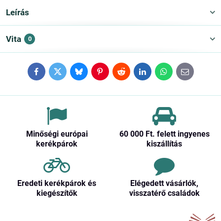
Leírás
Vita
0
Facebook
Twitter
Bluesky
Pinterest
Reddit
LinkedIn
WhatsApp
E-
mail
Minőségi európai
60 000 Ft​. felett ingyenes
kerékpárok
kiszállítás
Eredeti kerékpárok és
Elégedett vásárlók,
kiegészítők
visszatérő családok