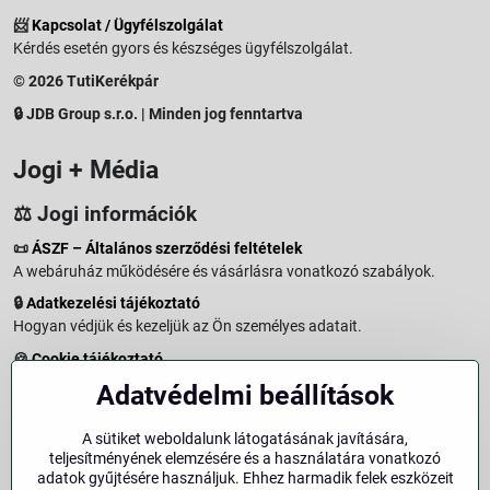
📨
Kapcsolat / Ügyfélszolgálat
Kérdés esetén gyors és készséges ügyfélszolgálat.
© 2026 TutiKerékpár
🔒 JDB Group s.r.o. | Minden jog fenntartva
Jogi + Média
⚖️ Jogi információk
📜
ÁSZF – Általános szerződési feltételek
A webáruház működésére és vásárlásra vonatkozó szabályok.
🔒
Adatkezelési tájékoztató
Hogyan védjük és kezeljük az Ön személyes adatait.
🍪
Cookie tájékoztató
A weboldalon használt sütikről és adatkezelésről.
Adatvédelmi beállítások
↩️
Elállási jog – 14 napos visszaküldés
Vásárlástól való elállás menete és feltételei.
A sütiket weboldalunk látogatásának javítására,
teljesítményének elemzésére és a használatára vonatkozó
↩️
Elállás a szerződéstől
adatok gyűjtésére használjuk. Ehhez harmadik felek eszközeit