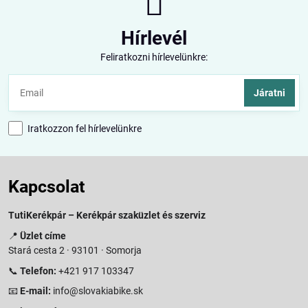
Hírlevél
Feliratkozni hírlevelünkre:
Járatni
Iratkozzon fel hírlevelünkre
Kapcsolat
TutiKerékpár – Kerékpár szaküzlet és szerviz
📍
Üzlet címe
Stará cesta 2 · 93101 · Somorja
📞
Telefon:
+421 917 103347
📧
E-mail:
info@slovakiabike.sk