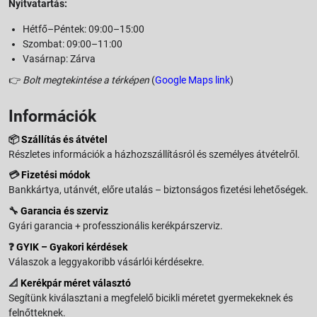
Nyitvatartás:
Hétfő–Péntek: 09:00–15:00
Szombat: 09:00–11:00
Vasárnap: Zárva
👉
Bolt megtekintése a térképen
(
Google Maps link
)
Információk
📦
Szállítás és átvétel
Részletes információk a házhozszállításról és személyes átvételről.
💳
Fizetési módok
Bankkártya, utánvét, előre utalás – biztonságos fizetési lehetőségek.
🔧
Garancia és szerviz
Gyári garancia + professzionális kerékpárszerviz.
❓
GYIK – Gyakori kérdések
Válaszok a leggyakoribb vásárlói kérdésekre.
📐
Kerékpár méret választó
Segítünk kiválasztani a megfelelő bicikli méretet gyermekeknek és
felnőtteknek.