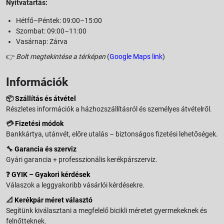
Nyitvatartás:
Hétfő–Péntek: 09:00–15:00
Szombat: 09:00–11:00
Vasárnap: Zárva
👉
Bolt megtekintése a térképen
(
Google Maps link
)
Információk
📦
Szállítás és átvétel
Részletes információk a házhozszállításról és személyes átvételről.
💳
Fizetési módok
Bankkártya, utánvét, előre utalás – biztonságos fizetési lehetőségek.
🔧
Garancia és szerviz
Gyári garancia + professzionális kerékpárszerviz.
❓
GYIK – Gyakori kérdések
Válaszok a leggyakoribb vásárlói kérdésekre.
📐
Kerékpár méret választó
Segítünk kiválasztani a megfelelő bicikli méretet gyermekeknek és
felnőtteknek.