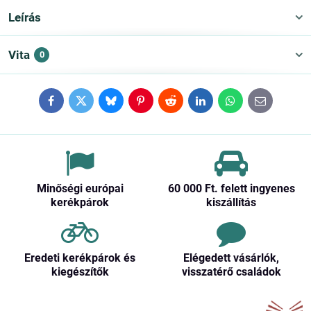
Leírás
Vita
0
Facebook
Twitter
Bluesky
Pinterest
Reddit
LinkedIn
WhatsApp
E-
mail
Minőségi európai
60 000 Ft​. felett ingyenes
kerékpárok
kiszállítás
Eredeti kerékpárok és
Elégedett vásárlók,
kiegészítők
visszatérő családok