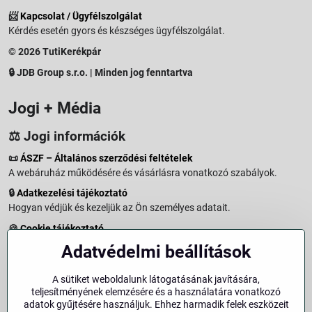
📨
Kapcsolat / Ügyfélszolgálat
Kérdés esetén gyors és készséges ügyfélszolgálat.
© 2026 TutiKerékpár
🔒 JDB Group s.r.o. | Minden jog fenntartva
Jogi + Média
⚖️ Jogi információk
📜
ÁSZF – Általános szerződési feltételek
A webáruház működésére és vásárlásra vonatkozó szabályok.
🔒
Adatkezelési tájékoztató
Hogyan védjük és kezeljük az Ön személyes adatait.
🍪
Cookie tájékoztató
A weboldalon használt sütikről és adatkezelésről.
Adatvédelmi beállítások
↩️
Elállási jog – 14 napos visszaküldés
Vásárlástól való elállás menete és feltételei.
A sütiket weboldalunk látogatásának javítására,
teljesítményének elemzésére és a használatára vonatkozó
↩️
Elállás a szerződéstől
adatok gyűjtésére használjuk. Ehhez harmadik felek eszközeit