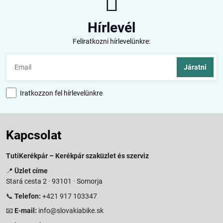
Hírlevél
Feliratkozni hírlevelünkre:
Járatni
Iratkozzon fel hírlevelünkre
Kapcsolat
TutiKerékpár – Kerékpár szaküzlet és szerviz
📍
Üzlet címe
Stará cesta 2 · 93101 · Somorja
📞
Telefon:
+421 917 103347
📧
E-mail:
info@slovakiabike.sk