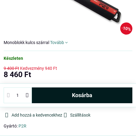
10%
Monoblokk kulcs szárral
Tovább
Készleten
9 400 Ft
Kedvezmény
940 Ft
8 460 Ft
kosárba
Add hozzá a kedvencekhez
Szállítások
Gyártó:
P2R