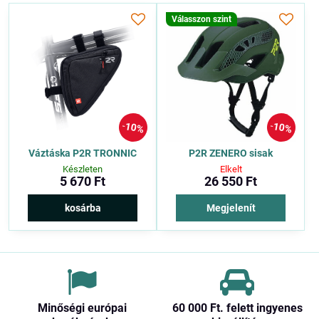
Válasszon szint
10%
10%
Váztáska P2R TRONNIC
P2R ZENERO sisak
Készleten
Elkelt
5 670 Ft
26 550 Ft
kosárba
Megjelenít
Minőségi európai
60 000 Ft​. felett ingyenes