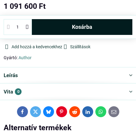
1 091 600 Ft
kosárba
Add hozzá a kedvencekhez
Szállítások
Gyártó:
Author
Leírás
Vita
0
Facebook
Twitter
Bluesky
Pinterest
Reddit
LinkedIn
WhatsApp
E-
mail
Alternatív termékek