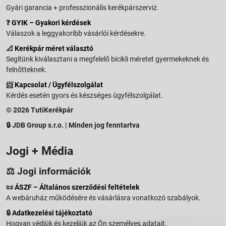
Gyári garancia + professzionális kerékpárszerviz.
❓
GYIK – Gyakori kérdések
Válaszok a leggyakoribb vásárlói kérdésekre.
📐
Kerékpár méret választó
Segítünk kiválasztani a megfelelő bicikli méretet gyermekeknek és
felnőtteknek.
📨
Kapcsolat / Ügyfélszolgálat
Kérdés esetén gyors és készséges ügyfélszolgálat.
© 2026 TutiKerékpár
🔒 JDB Group s.r.o. | Minden jog fenntartva
Jogi + Média
⚖️ Jogi információk
📜
ÁSZF – Általános szerződési feltételek
A webáruház működésére és vásárlásra vonatkozó szabályok.
🔒
Adatkezelési tájékoztató
Hogyan védjük és kezeljük az Ön személyes adatait.