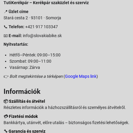
TutiKerékpár – Kerékpár szaküzlet és szerviz
📍
Üzlet címe
Stará cesta 2 · 93101 · Somorja
📞
Telefon:
+421 917 103347
📧
E-mail:
info@slovakiabike.sk
Nyitvatartás:
Hétfő–Péntek: 09:00–15:00
Szombat: 09:00–11:00
Vasárnap: Zárva
👉
Bolt megtekintése a térképen
(
Google Maps link
)
Információk
📦
Szállítás és átvétel
Részletes információk a házhozszállításról és személyes átvételről.
💳
Fizetési módok
Bankkártya, utánvét, előre utalás – biztonságos fizetési lehetőségek.
🔧
Garancia és szerviz