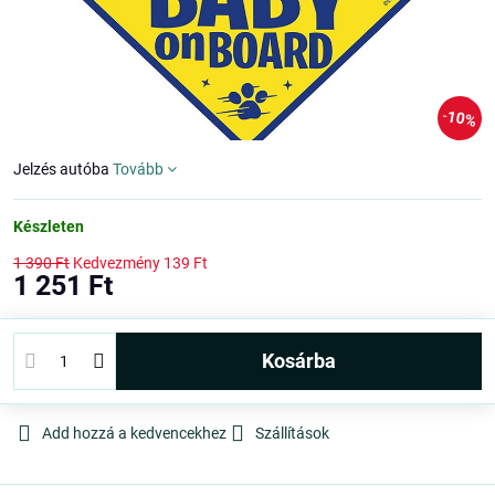
10%
Jelzés autóba
Tovább
Készleten
1 390 Ft
Kedvezmény
139 Ft
1 251 Ft
kosárba
Add hozzá a kedvencekhez
Szállítások