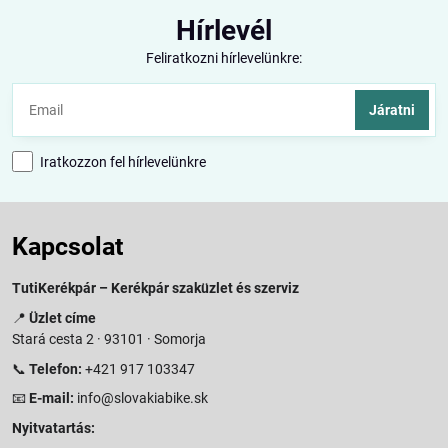
Hírlevél
Feliratkozni hírlevelünkre:
Járatni
Iratkozzon fel hírlevelünkre
Kapcsolat
TutiKerékpár – Kerékpár szaküzlet és szerviz
📍
Üzlet címe
Stará cesta 2 · 93101 · Somorja
📞
Telefon:
+421 917 103347
📧
E-mail:
info@slovakiabike.sk
Nyitvatartás: