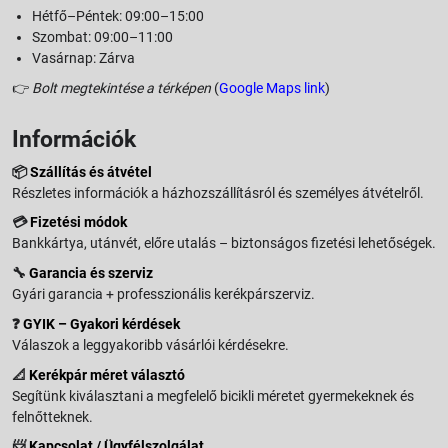
Hétfő–Péntek: 09:00–15:00
Szombat: 09:00–11:00
Vasárnap: Zárva
👉
Bolt megtekintése a térképen
(
Google Maps link
)
Információk
📦
Szállítás és átvétel
Részletes információk a házhozszállításról és személyes átvételről.
💳
Fizetési módok
Bankkártya, utánvét, előre utalás – biztonságos fizetési lehetőségek.
🔧
Garancia és szerviz
Gyári garancia + professzionális kerékpárszerviz.
❓
GYIK – Gyakori kérdések
Válaszok a leggyakoribb vásárlói kérdésekre.
📐
Kerékpár méret választó
Segítünk kiválasztani a megfelelő bicikli méretet gyermekeknek és
felnőtteknek.
📨
Kapcsolat / Ügyfélszolgálat