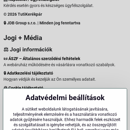
Kérdés esetén gyors és készséges ügyfélszolgálat.
© 2026 TutiKerékpár
🔒 JDB Group s.r.o. | Minden jog fenntartva
Jogi + Média
⚖️ Jogi információk
📜
ÁSZF – Általános szerződési feltételek
A webáruház működésére és vásárlásra vonatkozó szabályok.
🔒
Adatkezelési tájékoztató
Hogyan védjük és kezeljük az Ön személyes adatait.
🍪
Cookie tájékoztató
A weboldalon használt sütikről és adatkezelésről.
Adatvédelmi beállítások
↩️
Elállási jog – 14 napos visszaküldés
Vásárlástól való elállás menete és feltételei.
A sütiket weboldalunk látogatásának javítására,
teljesítményének elemzésére és a használatára vonatkozó
↩️
Elállás a szerződéstől
adatok gyűjtésére használjuk. Ehhez harmadik felek eszközeit
és szolgáltatásait is igénybe vehetjük, és az összegyűjtött
🏢
Impresszum