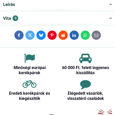
Leírás
Vita
0
Facebook
Twitter
Bluesky
Pinterest
Reddit
LinkedIn
WhatsApp
E-
mail
Minőségi európai
60 000 Ft​. felett ingyenes
kerékpárok
kiszállítás
Eredeti kerékpárok és
Elégedett vásárlók,
kiegészítők
visszatérő családok