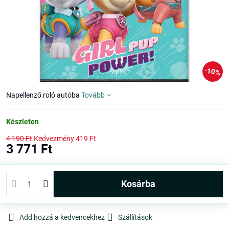
10%
Napellenző roló autóba
Tovább
Készleten
4 190 Ft
Kedvezmény
419 Ft
3 771 Ft
kosárba
Add hozzá a kedvencekhez
Szállítások