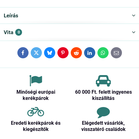
Leírás
Vita
0
Facebook
Twitter
Bluesky
Pinterest
Reddit
LinkedIn
WhatsApp
E-
mail
Minőségi európai
60 000 Ft​. felett ingyenes
kerékpárok
kiszállítás
Eredeti kerékpárok és
Elégedett vásárlók,
kiegészítők
visszatérő családok