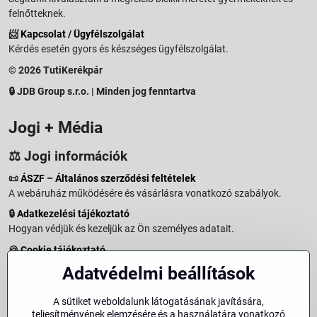
felnőtteknek.
📨
Kapcsolat / Ügyfélszolgálat
Kérdés esetén gyors és készséges ügyfélszolgálat.
© 2026 TutiKerékpár
🔒 JDB Group s.r.o. | Minden jog fenntartva
Jogi + Média
⚖️ Jogi információk
📜
ÁSZF – Általános szerződési feltételek
A webáruház működésére és vásárlásra vonatkozó szabályok.
🔒
Adatkezelési tájékoztató
Hogyan védjük és kezeljük az Ön személyes adatait.
🍪
Cookie tájékoztató
A weboldalon használt sütikről és adatkezelésről.
Adatvédelmi beállítások
↩️
Elállási jog – 14 napos visszaküldés
Vásárlástól való elállás menete és feltételei.
A sütiket weboldalunk látogatásának javítására,
teljesítményének elemzésére és a használatára vonatkozó