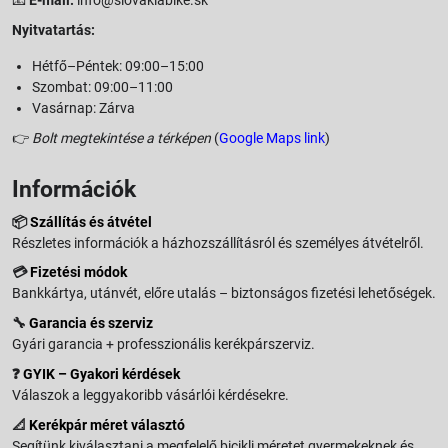
📧
E-mail:
info@slovakiabike.sk
Nyitvatartás:
Hétfő–Péntek: 09:00–15:00
Szombat: 09:00–11:00
Vasárnap: Zárva
👉
Bolt megtekintése a térképen
(
Google Maps link
)
Információk
📦
Szállítás és átvétel
Részletes információk a házhozszállításról és személyes átvételről.
💳
Fizetési módok
Bankkártya, utánvét, előre utalás – biztonságos fizetési lehetőségek.
🔧
Garancia és szerviz
Gyári garancia + professzionális kerékpárszerviz.
❓
GYIK – Gyakori kérdések
Válaszok a leggyakoribb vásárlói kérdésekre.
📐
Kerékpár méret választó
Segítünk kiválasztani a megfelelő bicikli méretet gyermekeknek és